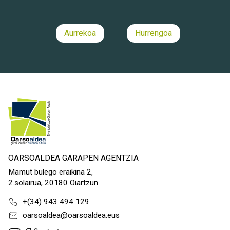
Aurrekoa
Hurrengoa
OARSOALDEA GARAPEN AGENTZIA
Mamut bulego eraikina 2,
2.solairua, 20180 Oiartzun
+(34) 943 494 129
oarsoaldea@oarsoaldea.eus