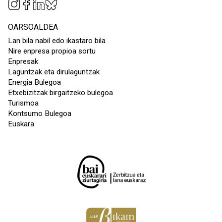
OARSOALDEA
Lan bila nabil edo ikastaro bila
Nire enpresa propioa sortu
Enpresak
Laguntzak eta dirulaguntzak
Energia Bulegoa
Etxebizitzak birgaitzeko bulegoa
Turismoa
Kontsumo Bulegoa
Euskara