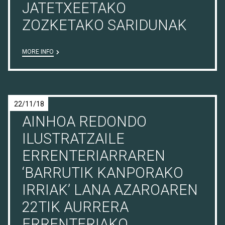
JATETXEETAKO
ZOZKETAKO SARIDUNAK
MORE INFO
22/11/18
AINHOA REDONDO
ILUSTRATZAILE
ERRENTERIARRAREN
‘BARRUTIK KANPORAKO
IRRIAK’ LANA AZAROAREN
22TIK AURRERA
ERRENTERIAKO ...