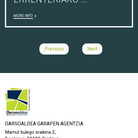
MORE INFO
Previous
Next
OARSOALDEA GARAPEN AGENTZIA
Mamut bulego eraikina 2,