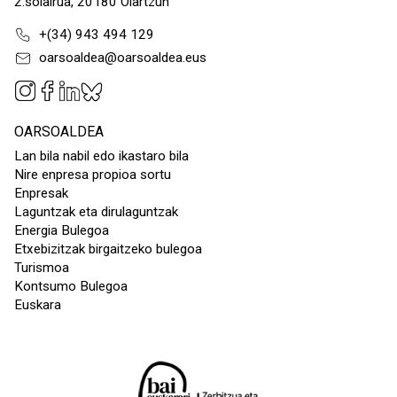
2.solairua, 20180 Oiartzun
+(34) 943 494 129
oarsoaldea@oarsoaldea.eus
OARSOALDEA
Lan bila nabil edo ikastaro bila
Nire enpresa propioa sortu
Enpresak
Laguntzak eta dirulaguntzak
Energia Bulegoa
Etxebizitzak birgaitzeko bulegoa
Turismoa
Kontsumo Bulegoa
Euskara