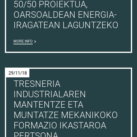
50/50 PROIEKTUA,
OARSOALDEAN ENERGIA-
IRAGATEAN LAGUNTZEKO
MORE INFO
29/11/18
TRESNERIA
INDUSTRIALAREN
MANTENTZE ETA
MUNTATZE MEKANIKOKO
FORMAZIO IKASTAROA
PERTSONA