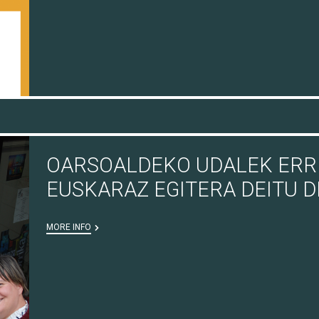
OARSOALDEKO UDALEK ERR
EUSKARAZ EGITERA DEITU 
MORE INFO