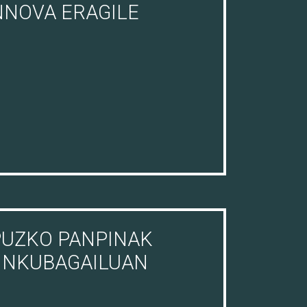
NNOVA ERAGILE
PUZKO PANPINAK
 INKUBAGAILUAN