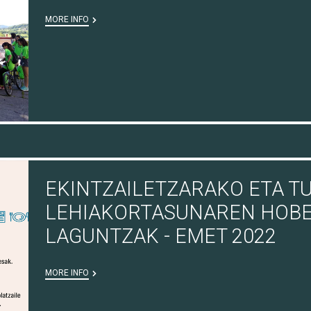
MORE INFO
EKINTZAILETZARAKO ETA T
LEHIAKORTASUNAREN HOB
LAGUNTZAK - EMET 2022
MORE INFO