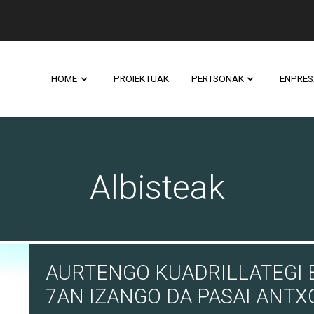
HOME
PROIEKTUAK
PERTSONAK
ENPRES
Albisteak
AURTENGO KUADRILLATEGI
7AN IZANGO DA PASAI ANTX