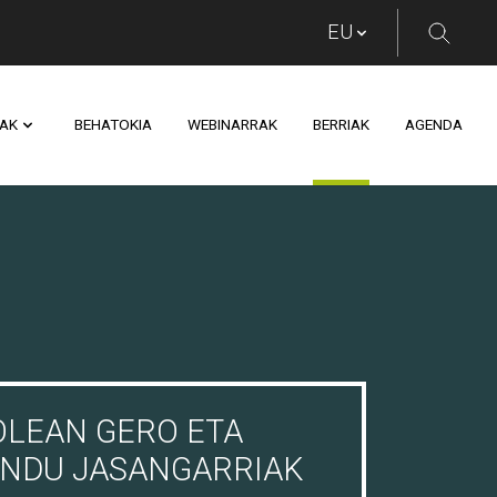
AK
BEHATOKIA
WEBINARRAK
BERRIAK
AGENDA
OLEAN GERO ETA
ENDU JASANGARRIAK