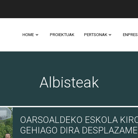
HOME
PROIEKTUAK
PERTSONAK
ENPRES
Albisteak
OARSOALDEKO ESKOLA KIR
GEHIAGO DIRA DESPLAZAM