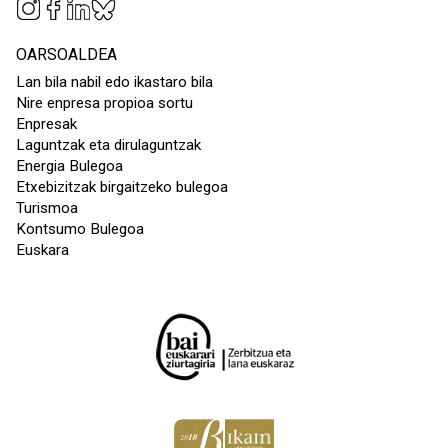
OARSOALDEA
Lan bila nabil edo ikastaro bila
Nire enpresa propioa sortu
Enpresak
Laguntzak eta dirulaguntzak
Energia Bulegoa
Etxebizitzak birgaitzeko bulegoa
Turismoa
Kontsumo Bulegoa
Euskara