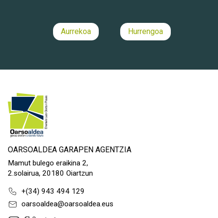
Aurrekoa
Hurrengoa
OARSOALDEA GARAPEN AGENTZIA
Mamut bulego eraikina 2,
2.solairua, 20180 Oiartzun
+(34) 943 494 129
oarsoaldea@oarsoaldea.eus