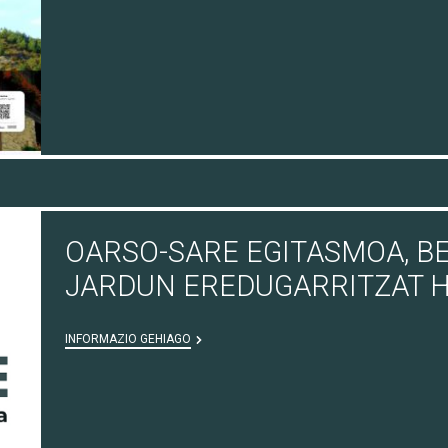
OARSO-SARE EGITASMOA, B
JARDUN EREDUGARRITZAT 
INFORMAZIO GEHIAGO