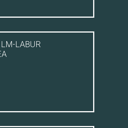
ILM-LABUR
EA