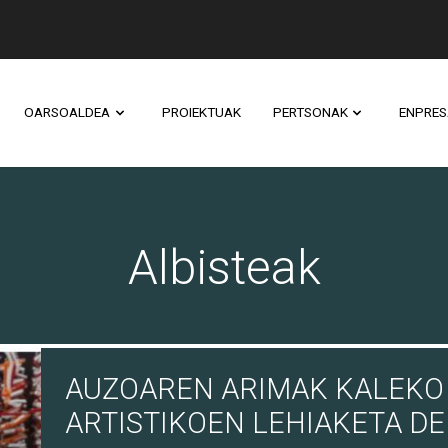
OARSOALDEA
PROIEKTUAK
PERTSONAK
ENPRES
Albisteak
AUZOAREN ARIMAK KALEKO
ARTISTIKOEN LEHIAKETA D