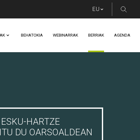
AK
BEHATOKIA
WEBINARRAK
BERRIAK
AGENDA
 ESKU-HARTZE
EITU DU OARSOALDEAN