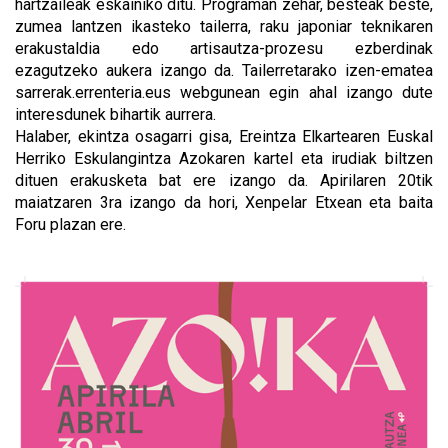
hartzaileak eskainiko ditu. Programan zehar, besteak beste,
zumea lantzen ikasteko tailerra, raku japoniar teknikaren
erakustaldia edo artisautza-prozesu ezberdinak
ezagutzeko aukera izango da. Tailerretarako izen-ematea
sarrerak.errenteria.eus webgunean egin ahal izango dute
interesdunek bihartik aurrera.
Halaber, ekintza osagarri gisa, Ereintza Elkartearen Euskal
Herriko Eskulangintza Azokaren kartel eta irudiak biltzen
dituen erakusketa bat ere izango da. Apirilaren 20tik
maiatzaren 3ra izango da hori, Xenpelar Etxean eta baita
Foru plazan ere.