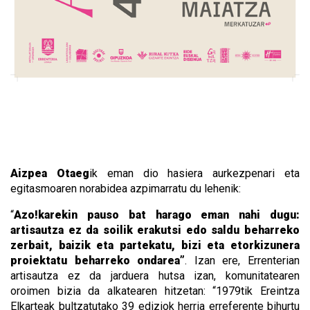
Aizpea Otaeg
ik eman dio hasiera aurkezpenari eta
egitasmoaren norabidea azpimarratu du lehenik:
“
Azo!karekin pauso bat harago eman nahi dugu:
artisautza ez da soilik erakutsi edo saldu beharreko
zerbait, baizik eta partekatu, bizi eta etorkizunera
proiektatu beharreko ondarea”
. Izan ere, Errenterian
artisautza ez da jarduera hutsa izan, komunitatearen
oroimen bizia da alkatearen hitzetan: “1979tik Ereintza
Elkarteak bultzatutako 39 ediziok herria erreferente bihurtu