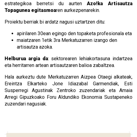
estrategikoa berretsi du aurten
Azo!ka Artisautza
Topagunea egitasmoa
ren aurkezpenarekin.
Proiektu berriak bi ardatz nagusi uztartzen ditu:
apirilaren 30ean egingo den topaketa profesionala eta
maiatzaren 1etik 3ra Merkatuzarren izango den
artisautza azoka.
Helburua argia da
: sektorearen lehiakortasuna indartzea
eta herritarren artean artisautzaren balioa zabaltzea.
Hala aurkeztu dute Merkatuzarren Aizpea Otaegi alkateak,
Ereintza Elkarteko Jone Idiazabal Garmendiak, Esti
Susperregi Agustinak Zentroko zuzendariak eta Amaia
Arregi Gipuzkoako Foru Aldundiko Ekonomia Sustapeneko
zuzendari nagusiak.