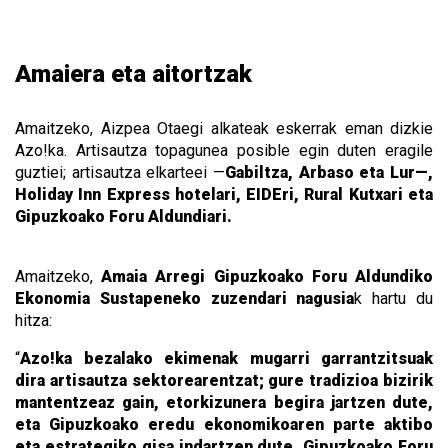
Amaiera eta aitortzak
Amaitzeko, Aizpea Otaegi alkateak eskerrak eman dizkie
Azo!ka. Artisautza topagunea posible egin duten eragile
guztiei; artisautza elkarteei —
Gabiltza, Arbaso eta Lur—,
Holiday Inn Express hotelari, EIDEri, Rural Kutxari eta
Gipuzkoako Foru Aldundiari.
Amaitzeko,
Amaia Arregi Gipuzkoako Foru Aldundiko
Ekonomia Sustapeneko zuzendari nagusia
k hartu du
hitza:
“
Azo!ka bezalako ekimenak mugarri garrantzitsuak
dira artisautza sektorearentzat; gure tradizioa bizirik
mantentzeaz gain, etorkizunera begira jartzen dute,
eta Gipuzkoako eredu ekonomikoaren parte aktibo
eta estrategiko gisa indartzen dute. Gipuzkoako Foru