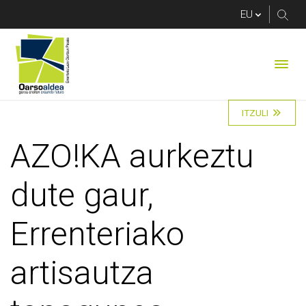
AZO!KA aurkeztu dute
ITZULI
AZO!KA aurkeztu
dute gaur,
Errenteriako
artisautza