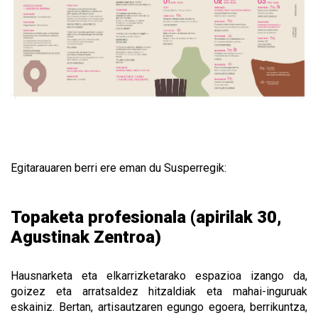
Egitarauaren berri ere eman du Susperregik:
Topaketa profesionala (apirilak 30,
Agustinak Zentroa)
Hausnarketa eta elkarrizketarako espazioa izango da,
goizez eta arratsaldez hitzaldiak eta mahai-inguruak
eskainiz. Bertan, artisautzaren egungo egoera, berrikuntza,