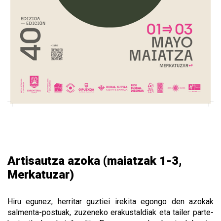
Artisautza azoka (maiatzak 1-3,
Merkatuzar)
Hiru egunez, herritar guztiei irekita egongo den azokak
salmenta-postuak, zuzeneko erakustaldiak eta tailer parte-