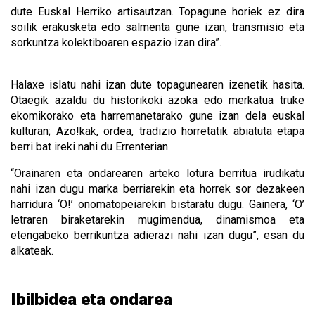
dute Euskal Herriko artisautzan. Topagune horiek ez dira
soilik erakusketa edo salmenta gune izan, transmisio eta
sorkuntza kolektiboaren espazio izan dira”.
Halaxe islatu nahi izan dute topagunearen izenetik hasita.
Otaegik azaldu du historikoki azoka edo merkatua truke
ekomikorako eta harremanetarako gune izan dela euskal
kulturan; Azo!kak, ordea, tradizio horretatik abiatuta etapa
berri bat ireki nahi du Errenterian.
“Orainaren eta ondarearen arteko lotura berritua irudikatu
nahi izan dugu marka berriarekin eta horrek sor dezakeen
harridura ‘O!’ onomatopeiarekin bistaratu dugu. Gainera, ‘O’
letraren biraketarekin mugimendua, dinamismoa eta
etengabeko berrikuntza adierazi nahi izan dugu”, esan du
alkateak.
Ibilbidea eta ondarea