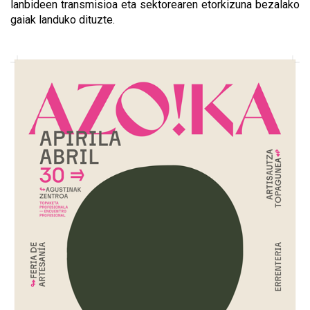
lanbideen transmisioa eta sektorearen etorkizuna bezalako
gaiak landuko dituzte.