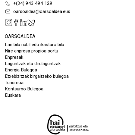
+(34) 943 494 129
oarsoaldea@oarsoaldea.eus
OARSOALDEA
Lan bila nabil edo ikastaro bila
Nire enpresa propioa sortu
Enpresak
Laguntzak eta dirulaguntzak
Energia Bulegoa
Etxebizitzak birgaitzeko bulegoa
Turismoa
Kontsumo Bulegoa
Euskara