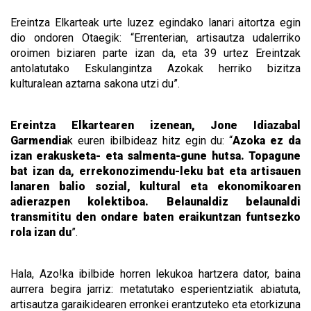
Ereintza Elkarteak urte luzez egindako lanari aitortza egin
dio ondoren Otaegik: “Errenterian, artisautza udalerriko
oroimen biziaren parte izan da, eta 39 urtez Ereintzak
antolatutako Eskulangintza Azokak herriko bizitza
kulturalean aztarna sakona utzi du”.
Ereintza Elkartearen izenean, Jone Idiazabal
Garmendia
k euren ibilbideaz hitz egin du: “
Azoka ez da
izan erakusketa- eta salmenta-gune hutsa. Topagune
bat izan da, errekonozimendu-leku bat eta artisauen
lanaren balio sozial, kultural eta ekonomikoaren
adierazpen kolektiboa. Belaunaldiz belaunaldi
transmititu den ondare baten eraikuntzan funtsezko
rola izan du
”.
Hala, Azo!ka ibilbide horren lekukoa hartzera dator, baina
aurrera begira jarriz: metatutako esperientziatik abiatuta,
artisautza garaikidearen erronkei erantzuteko eta etorkizuna