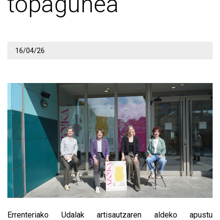
topagunea
16/04/26
Errenteriako Udalak artisautzaren aldeko apustu