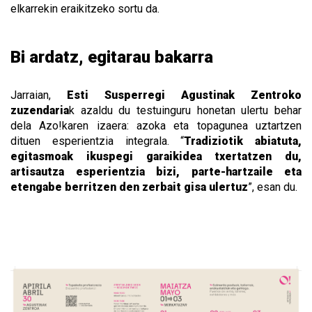
elkarrekin eraikitzeko sortu da.
Bi ardatz, egitarau bakarra
Jarraian,
Esti Susperregi Agustinak Zentroko
zuzendaria
k azaldu du testuinguru honetan ulertu behar
dela Azo!karen izaera: azoka eta topagunea uztartzen
dituen esperientzia integrala. “
Tradiziotik abiatuta,
egitasmoak ikuspegi garaikidea txertatzen du,
artisautza esperientzia bizi, parte-hartzaile eta
etengabe berritzen den zerbait gisa ulertuz
”, esan du.