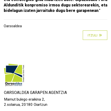
Aldunditik konpromiso irmoa dugu sektorearekin, eta
bidelagun izaten jarraituko dugu bere garapenean
.”
Oarsoaldea
ITZULI
OARSOALDEA GARAPEN AGENTZIA
Mamut bulego eraikina 2,
2.solairua, 20180 Oiartzun