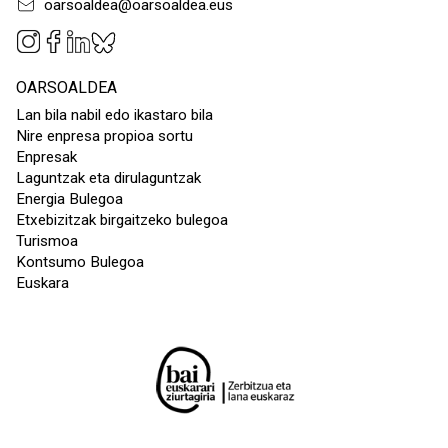
oarsoaldea@oarsoaldea.eus
OARSOALDEA
Lan bila nabil edo ikastaro bila
Nire enpresa propioa sortu
Enpresak
Laguntzak eta dirulaguntzak
Energia Bulegoa
Etxebizitzak birgaitzeko bulegoa
Turismoa
Kontsumo Bulegoa
Euskara