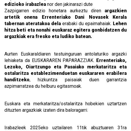
edizioko irabazlea
nor den jakinarazi dute
Zazpigarren edizio honetara aurkeztu diren
argazkien
artetik onena Errenteriako Dani Novasek Kerala
tabernan ateratakoa dela
erabaki du epaimahaiak.
Lehen
hitza beti eta nonahi euskaraz egitera gonbidatzen du
argazkiak era fresko eta ludiko batean.
Aurten Euskaraldiaren testuinguruan antolaturiko argazki
lehiaketa da EUSKARAREN PAPARAZZIAK.
Errenteriako,
Lezoko, Oiartzungo eta Pasaiako merkataritza eta
ostalaritza establezimenduetan euskararen erabilera
handitzeko
, hizkuntza paisaiak duen garrantzia
azpimarratzea du helburu egitasmoak.
Euskara eta merkataritza/ostalaritza hobekien uztartzen
dituzten argazkiak izaten dira baloragarri.
Irabazleek 2025eko uztailaren 11tik abuztuaren 31ra