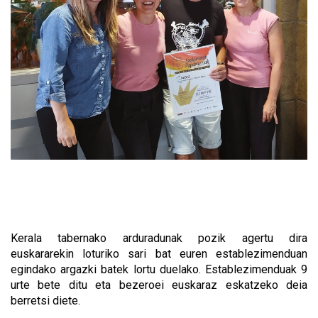
Kerala tabernako arduradunak pozik agertu dira
euskararekin loturiko sari bat euren establezimenduan
egindako argazki batek lortu duelako. Establezimenduak 9
urte bete ditu eta bezeroei euskaraz eskatzeko deia
berretsi diete.