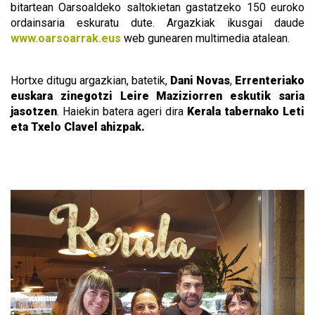
bitartean Oarsoaldeko saltokietan gastatzeko 150 euroko
ordainsaria eskuratu dute. Argazkiak ikusgai daude
www.oarsoarrak.eus
web gunearen multimedia atalean.
Hortxe ditugu argazkian, batetik,
Dani Novas
,
Errenteriako
euskara zinegotzi Leire Maziziorren eskutik saria
jasotzen
. Haiekin batera ageri dira
Kerala tabernako Leti
eta Txelo Clavel ahizpak.