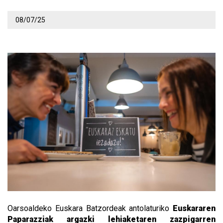
08/07/25
Oarsoaldeko Euskara Batzordeak antolaturiko
Euskararen
Paparazziak argazki lehiaketaren zazpigarren