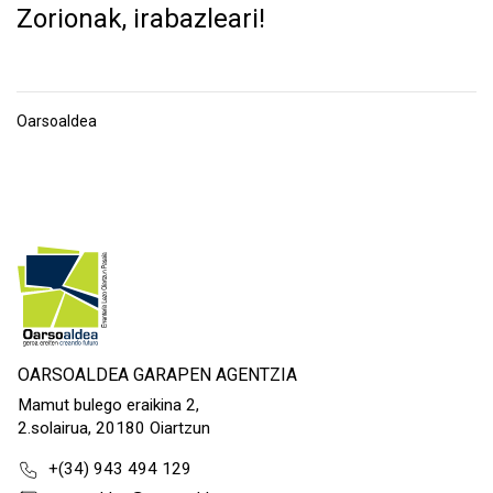
Zorionak, irabazleari!
Oarsoaldea
OARSOALDEA GARAPEN AGENTZIA
Mamut bulego eraikina 2,
2.solairua, 20180 Oiartzun
+(34) 943 494 129