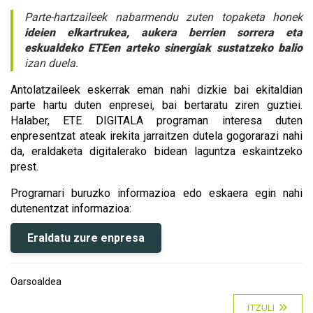
Parte-hartzaileek nabarmendu zuten topaketa honek
ideien elkartrukea, aukera berrien sorrera eta
eskualdeko ETEen arteko sinergiak sustatzeko balio
izan duela.
Antolatzaileek eskerrak eman nahi dizkie bai ekitaldian
parte hartu duten enpresei, bai bertaratu ziren guztiei.
Halaber, ETE DIGITALA programan interesa duten
enpresentzat ateak irekita jarraitzen dutela gogorarazi nahi
da, eraldaketa digitalerako bidean laguntza eskaintzeko
prest.
Programari buruzko informazioa edo eskaera egin nahi
dutenentzat informazioa:
Eraldatu zure enpresa
Oarsoaldea
ITZULI