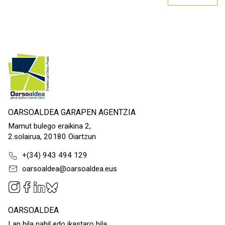
OARSOALDEA GARAPEN AGENTZIA
Mamut bulego eraikina 2,
2.solairua, 20180 Oiartzun
+(34) 943 494 129
oarsoaldea@oarsoaldea.eus
OARSOALDEA
Lan bila nabil edo ikastaro bila