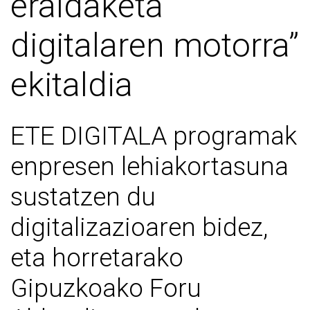
eraldaketa
digitalaren motorra”
ekitaldia
ETE DIGITALA programak
enpresen lehiakortasuna
sustatzen du
digitalizazioaren bidez,
eta horretarako
Gipuzkoako Foru