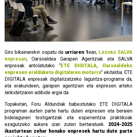
Giro bikainarekin ospatu da
urriaren 1
ean,
Lezoko SALVA
enpresan
, Oarsoaldea Garapen Agentziak eta SALVA
enpresak antolatutako “
ETE DIGITALA, Oarsoaldeko
enpresen eraldaketa digitalaren motorra
” ekitaldia. ETE
DIGITALA enpresak digitalizatzeko laguntza-programa da,
eta erakundeen, garapen agentzien eta enpresen arteko
lankidetzaren adibide argia da.
Topaketan, Foru Aldundiak babestutako ETE DIGITALA
programan aurten parte hartu duten enpresen eta beraien
bidelagunen testigantzak eta esperientzia praktikoak
ezagutzeko aukera izan zuten bertaratuek.
2024-2025
ikasturtean zehar honako enpresek hartu dute parte