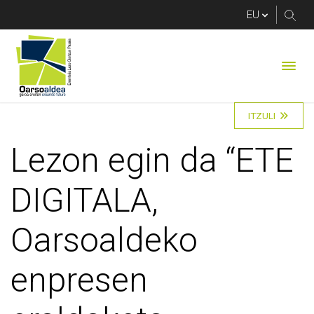
Lezon egin da “ETE D
ITZULI
Lezon egin da “ETE
DIGITALA,
Oarsoaldeko
enpresen