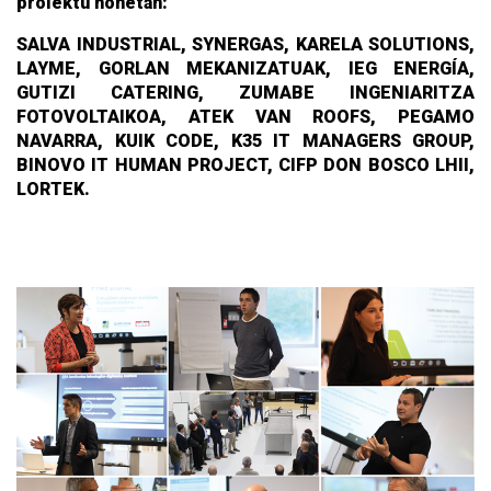
proiektu honetan:
SALVA INDUSTRIAL, SYNERGAS, KARELA SOLUTIONS,
LAYME, GORLAN MEKANIZATUAK, IEG ENERGÍA,
GUTIZI CATERING, ZUMABE INGENIARITZA
FOTOVOLTAIKOA, ATEK VAN ROOFS, PEGAMO
NAVARRA, KUIK CODE, K35 IT MANAGERS GROUP,
BINOVO IT HUMAN PROJECT, CIFP DON BOSCO LHII,
LORTEK.