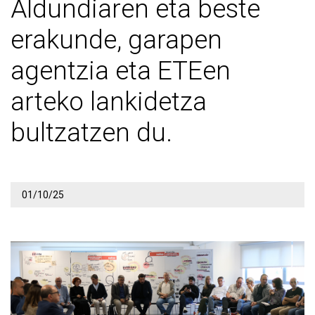
Aldundiaren eta beste
erakunde, garapen
agentzia eta ETEen
arteko lankidetza
bultzatzen du.
01/10/25