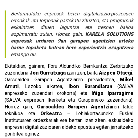
Bertaratutako enpresek beren digitalizazio-prozesuen
erronkak eta lorpenak partekatu zituzten, eta programak
eskaintzen dituen laguntza eta tresnen balioa
azpimarratu zuten. Horrez gain,
KARELA SOLUTIONS
enpresak urriaren 9an garapen agentzien arteko
barne topaketa batean bere esperientzia ezagutzera
emango du.
Ekitaldian, gainera, Foru Aldundiko Berrikuntza Zerbitzuko
zuzendaria
Jon Gurrutxaga
izan zen, baita
Aizpea Otaegi
,
Oarsoaldea Garapen Agentziaren presidentea,
Mikel
Arruti
, Lezoko alkatea,
Ibon Barandiaran
(SALVA
enpresako zuzendari orokorra) eta
Iñigo Iparragirre
(SALVA enpresan Ikerketa eta Garapeneko zuzendaria).
Horrez gain,
Oarsoaldea Garapen Agentzia
ren talde
teknikoa eta
Orkestra
– Lehiakortasuneko Euskal
Institutuaren ordezkariak ere bertan izan ziren, eskualdeko
enpresei digitalizazioaren aldeko apustua egiten jarraitzeko
gonbitea eginez.