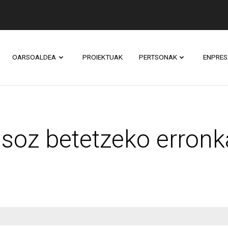
OARSOALDEA
PROIEKTUAK
PERTSONAK
ENPRES
tetzeko erronka berr
soz betetzeko erronka