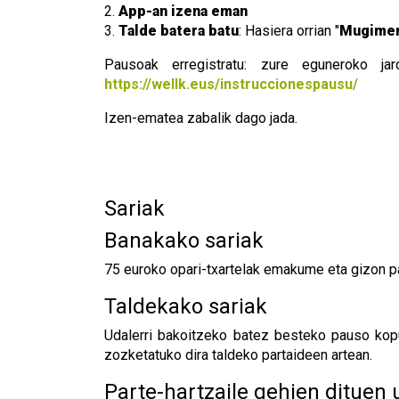
2.
App-an izena eman
3.
Talde batera batu
: Hasiera orrian "
Mugimen
Pausoak erregistratu: zure eguneroko jar
https://wellk.eus/instruccionespausu/
Izen-ematea zabalik dago jada.
Sariak
Banakako sariak
75 euroko opari-txartelak emakume eta gizon pa
Taldekako sariak
Udalerri bakoitzeko batez besteko pauso kopu
zozketatuko dira taldeko partaideen artean.
Parte-hartzaile gehien dituen 