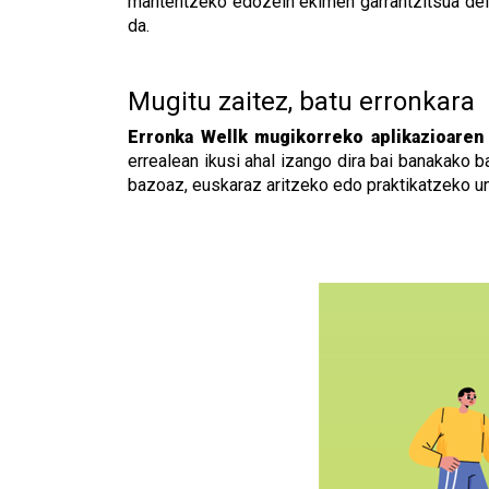
mantentzeko edozein ekimen garrantzitsua dela
da.
Mugitu zaitez, batu erronkara
Erronka Wellk mugikorreko aplikazioaren
errealean ikusi ahal izango dira bai banakako ba
bazoaz, euskaraz aritzeko edo praktikatzeko un