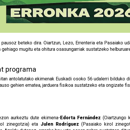
pausoz beteko dira. Oiartzun, Lezo, Errenteria eta Pasaiako uda
 gehiago mugitu eta ohitura osasungarriak sustatzeko helburuare
nt programa
tan antolatutako ekimenak Euskadi osoko 56 udalerri bilduko dit
ta pauso gehien ematea, jarduera fisikoa sustatzeko eta ongizate 
 Lezon aurkeztu dute ekimena-
Edorta Fernández
(Oiartzungo k
rol zinegotzia) eta
Julen Rodríguez
(Pasaiako kirol zinegot