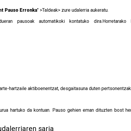
t Pauso Erronka
" >Taldeak> zure udalerria aukeratu.
dueran pausoak automatikoki kontatuko dira.Horretarako 
rte-hartzaile aktiboenentzat, desgaitasuna duten pertsonentzak
rua hartuko da kontuan. Pauso gehien eman dituzten bost herri
udalerriaren saria