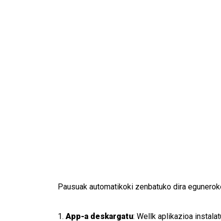
Pausuak automatikoki zenbatuko dira eguneroko
1.
App-a deskargatu
: Wellk aplikazioa instala