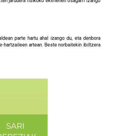
ten jarduera fisikoko ekimenen osagarri izango
taldean parte hartu ahal izango du, eta denbora
e-hartzaileen artean. Beste norbaitekin ibiltzera