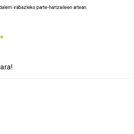
alerri irabazleko parte-hartzaileen artean.
to
ara!