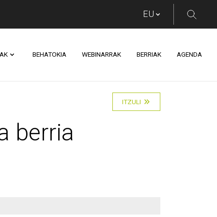
AK
BEHATOKIA
WEBINARRAK
BERRIAK
AGENDA
ia martxan da
ITZULI
 berria