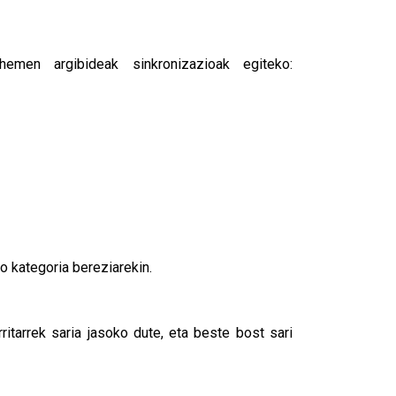
hemen argibideak sinkronizazioak egiteko:
o kategoria bereziarekin.
tarrek saria jasoko dute, eta beste bost sari