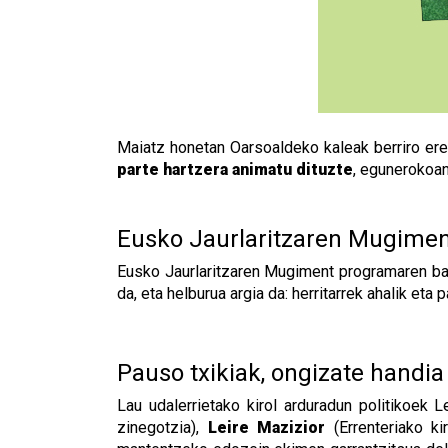
Maiatz honetan Oarsoaldeko kaleak berriro ere 
parte hartzera animatu dituzte
, egunerokoan
Eusko Jaurlaritzaren Mugime
Eusko Jaurlaritzaren Mugiment programaren bai
da, eta helburua argia da: herritarrek ahalik e
Pauso txikiak, ongizate handia
Lau udalerrietako kirol arduradun politikoek
zinegotzia),
Leire Mazizior
(Errenteriako ki