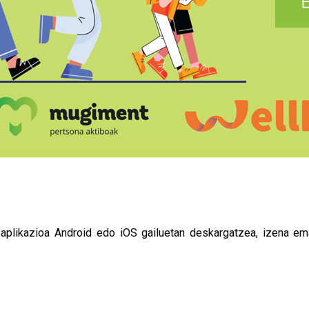
aplikazioa Android edo iOS gailuetan deskargatzea, izena em