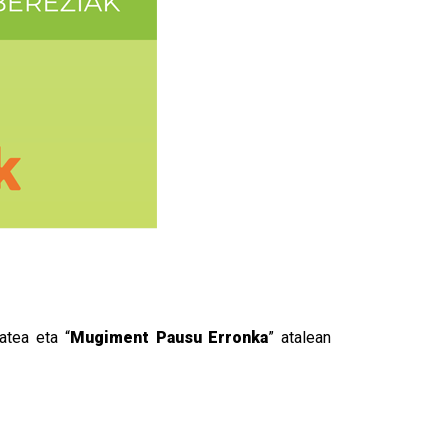
atea eta “
Mugiment Pausu Erronka
” atalean