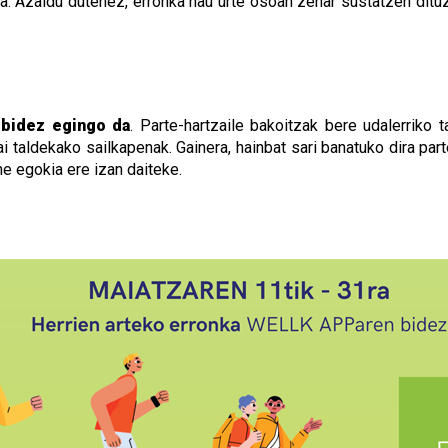
. Azaldu dutenez, erronka hau urte osoan zehar sustatzen dituz
 bidez egingo da
. Parte-hartzaile bakoitzak bere udalerriko 
i taldekako sailkapenak. Gainera, hainbat sari banatuko dira part
e egokia ere izan daiteke.