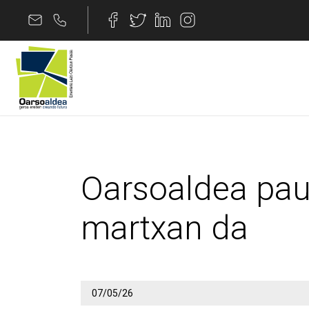
Edukira joan
Oarsoaldea pausoz be
Oarsoaldea pau
martxan da
07/05/26