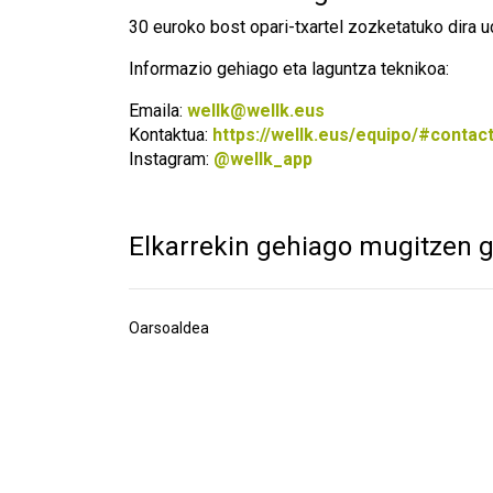
30 euroko bost opari-txartel zozketatuko dira ud
Informazio gehiago eta laguntza teknikoa:
Emaila:
wellk@wellk.eus
Kontaktua:
https://wellk.eus/equipo/#contac
Instagram:
@wellk_app
Elkarrekin gehiago mugitzen g
Oarsoaldea