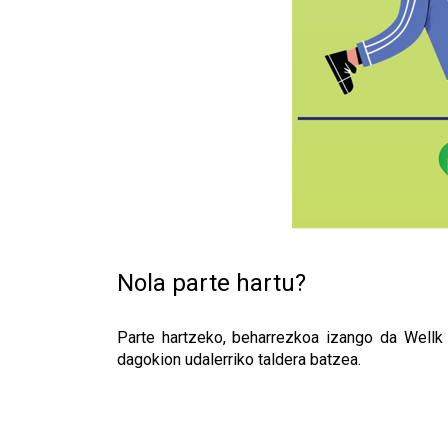
Nola parte hartu?
Parte hartzeko, beharrezkoa izango da Wellk 
dagokion udalerriko taldera batzea.