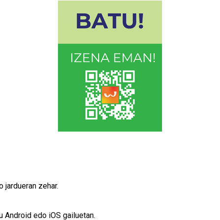
 jardueran zehar.
tu Android edo iOS gailuetan.