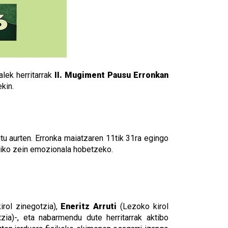
lek herritarrak
II. Mugiment Pausu Erronkan
kin.
u aurten. Erronka maiatzaren 11tik 31ra egingo
fisiko zein emozionala hobetzeko.
irol zinegotzia),
Eneritz Arruti
(Lezoko kirol
zia)-, eta nabarmendu dute herritarrak aktibo