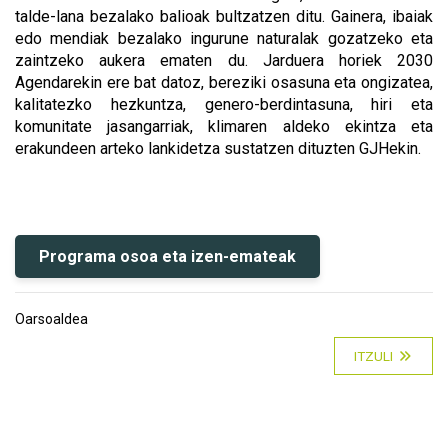
talde-lana bezalako balioak bultzatzen ditu. Gainera, ibaiak
edo mendiak bezalako ingurune naturalak gozatzeko eta
zaintzeko aukera ematen du. Jarduera horiek 2030
Agendarekin ere bat datoz, bereziki osasuna eta ongizatea,
kalitatezko hezkuntza, genero-berdintasuna, hiri eta
komunitate jasangarriak, klimaren aldeko ekintza eta
erakundeen arteko lankidetza sustatzen dituzten GJHekin.
Programa osoa eta izen-emateak
Oarsoaldea
ITZULI