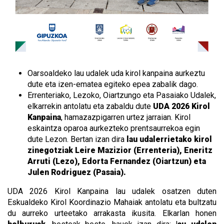
Oarsoaldeko lau udalek uda kirol kanpaina aurkeztu
dute eta izen-ematea egiteko epea zabalik dago.
Errenteriako, Lezoko, Oiartzungo eta Pasaiako Udalek,
elkarrekin antolatu eta zabaldu dute
UDA 2026 Kirol
Kanpaina
, hamazazpigarren urtez jarraian. Kirol
eskaintza oparoa aurkezteko prentsaurrekoa egin
dute Lezon. Bertan izan dira
lau udalerrietako kirol
zinegotziak Leire Mazizior (Errenteria), Eneritz
Arruti (Lezo), Edorta Fernandez (Oiartzun) eta
Julen Rodriguez (Pasaia).
UDA 2026 Kirol Kanpaina lau udalek osatzen duten
Eskualdeko Kirol Koordinazio Mahaiak antolatu eta bultzatu
du aurreko urteetako arrakasta ikusita. Elkarlan honen