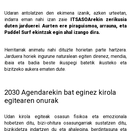
Udaran antolatzen den ekimena izanik, azken urteetan,
indarra eman nahi izan zaie
ITSASOArekin zerikusia
duten jarduerei
.
Aurten ere piraguismoa, arrauna, eta
Paddel Surf ekintzak egin ahal izango dira.
Herritarrak animatu nahi dituzte horietan parte hartzera.
Jarduera horiek ingurune naturalean egiten direnez, mendia,
ibaia eta badia beste ikuspegi batetik ikusteko eta
bizitzeko aukera ematen dute.
2030 Agendarekin bat eginez kirola
egitearen onurak
Udan kirola egiteak osasun fisikoa eta emozionala
hobetzen ditu, bizi-ohitura osasungarriak sustatzen ditu,
bizikidetza indartzen du eta ahalegina, berdintasuna eta