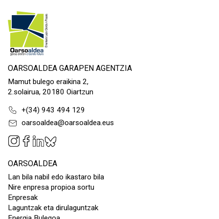
OARSOALDEA GARAPEN AGENTZIA
Mamut bulego eraikina 2,
2.solairua, 20180 Oiartzun
+(34) 943 494 129
oarsoaldea@oarsoaldea.eus
OARSOALDEA
Lan bila nabil edo ikastaro bila
Nire enpresa propioa sortu
Enpresak
Laguntzak eta dirulaguntzak
Energia Bulegoa