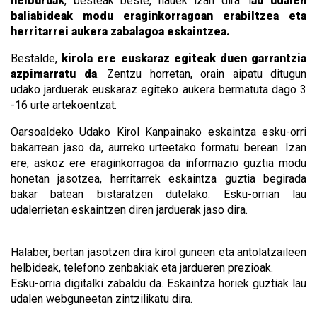
helburuak
, besteak beste, hauek izan dira: l
au udalen
baliabideak modu eraginkorragoan erabiltzea eta
herritarrei aukera zabalagoa eskaintzea.
Bestalde,
kirola ere euskaraz egiteak duen garrantzia
azpimarratu da
. Zentzu horretan, orain aipatu ditugun
udako jarduerak euskaraz egiteko aukera bermatuta dago 3
-16 urte artekoentzat.
Oarsoaldeko Udako Kirol Kanpainako eskaintza esku-orri
bakarrean jaso da, aurreko urteetako formatu berean. Izan
ere, askoz ere eraginkorragoa da informazio guztia modu
honetan jasotzea, herritarrek eskaintza guztia begirada
bakar batean bistaratzen dutelako. Esku-orrian lau
udalerrietan eskaintzen diren jarduerak jaso dira.
Halaber, bertan jasotzen dira kirol guneen eta antolatzaileen
helbideak, telefono zenbakiak eta jardueren prezioak.
Esku-orria digitalki zabaldu da. Eskaintza horiek guztiak lau
udalen webguneetan zintzilikatu dira.