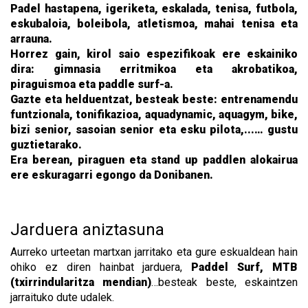
Padel hastapena, igeriketa, eskalada, tenisa, futbola,
eskubaloia, boleibola, atletismoa, mahai tenisa eta
arrauna.
Horrez gain, kirol saio espezifikoak ere eskainiko
dira: gimnasia erritmikoa eta akrobatikoa,
piraguismoa eta paddle surf-a.
Gazte eta helduentzat, besteak beste: entrenamendu
funtzionala, tonifikazioa, aquadynamic, aquagym, bike,
bizi senior, sasoian senior eta esku pilota,...… gustu
guztietarako.
Era berean, piraguen eta stand up paddlen alokairua
ere eskuragarri egongo da Donibanen.
Jarduera aniztasuna
Aurreko urteetan martxan jarritako eta gure eskualdean hain
ohiko ez diren hainbat jarduera,
Paddel Surf, MTB
(txirrindularitza mendian)
…besteak beste, eskaintzen
jarraituko dute udalek.