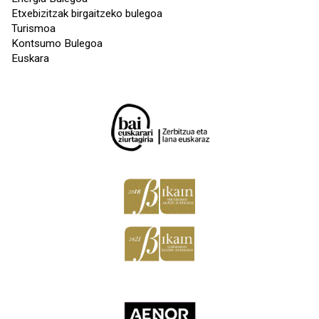
Etxebizitzak birgaitzeko bulegoa
Turismoa
Kontsumo Bulegoa
Euskara