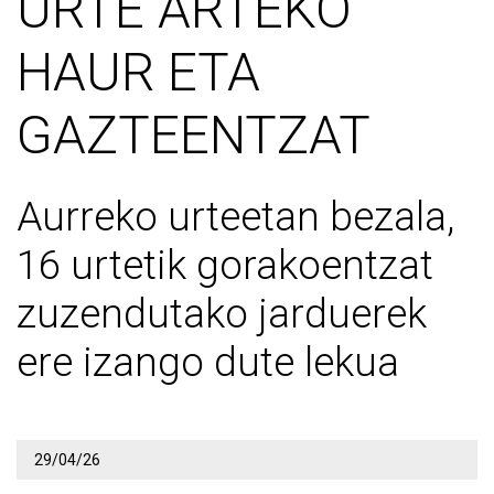
URTE ARTEKO
HAUR ETA
GAZTEENTZAT
Aurreko urteetan bezala,
16 urtetik gorakoentzat
zuzendutako jarduerek
ere izango dute lekua
29/04/26