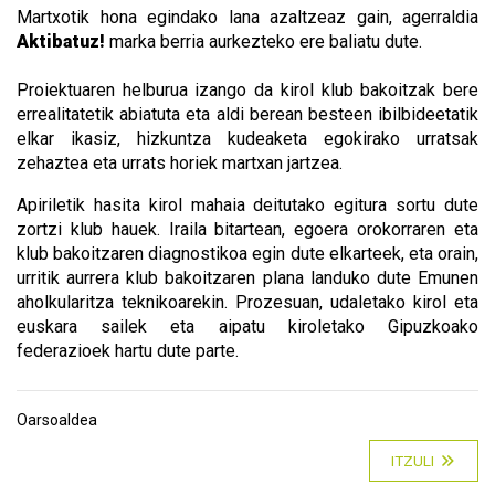
Martxotik hona egindako lana azaltzeaz gain, agerraldia
Aktibatuz!
marka berria aurkezteko ere baliatu dute.
Proiektuaren helburua izango da kirol klub bakoitzak bere
errealitatetik abiatuta eta aldi berean besteen ibilbideetatik
elkar ikasiz, hizkuntza kudeaketa egokirako urratsak
zehaztea eta urrats horiek martxan jartzea.
Apiriletik hasita kirol mahaia deitutako egitura sortu dute
zortzi klub hauek. Iraila bitartean, egoera orokorraren eta
klub bakoitzaren diagnostikoa egin dute elkarteek, eta orain,
urritik aurrera klub bakoitzaren plana landuko dute Emunen
aholkularitza teknikoarekin. Prozesuan, udaletako kirol eta
euskara sailek eta aipatu kiroletako Gipuzkoako
federazioek hartu dute parte.
Oarsoaldea
ITZULI