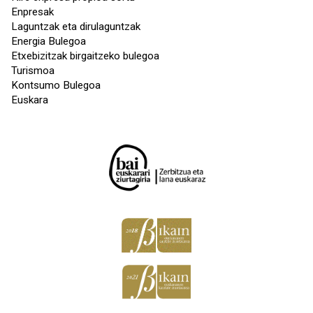
Enpresak
Laguntzak eta dirulaguntzak
Energia Bulegoa
Etxebizitzak birgaitzeko bulegoa
Turismoa
Kontsumo Bulegoa
Euskara