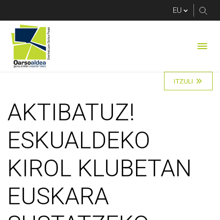
AKTIBATUZ! ESKUA
ITZULI
AKTIBATUZ!
ESKUALDEKO
KIROL KLUBETAN
EUSKARA