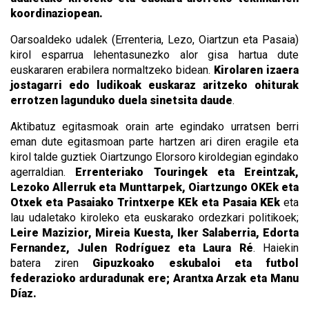
koordinaziopean.
Oarsoaldeko udalek (Errenteria, Lezo, Oiartzun eta Pasaia)
kirol esparrua lehentasunezko alor gisa hartua dute
euskararen erabilera normaltzeko bidean.
Kirolaren izaera
jostagarri edo ludikoak euskaraz aritzeko ohiturak
errotzen lagunduko duela sinetsita daude
.
Aktibatuz egitasmoak orain arte egindako urratsen berri
eman dute egitasmoan parte hartzen ari diren eragile eta
kirol talde guztiek Oiartzungo Elorsoro kiroldegian egindako
agerraldian.
Errenteriako Touringek eta Ereintzak,
Lezoko Allerruk eta Munttarpek, Oiartzungo OKEk eta
Otxek eta Pasaiako Trintxerpe KEk eta Pasaia KEk
eta
lau udaletako kiroleko eta euskarako ordezkari politikoek;
Leire Mazizior, Mireia Kuesta, Iker Salaberria, Edorta
Fernandez, Julen Rodríguez eta Laura Ré
. Haiekin
batera ziren
Gipuzkoako eskubaloi eta futbol
federazioko arduradunak ere; Arantxa Arzak eta Manu
Díaz.