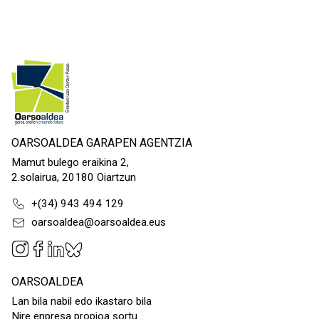
OARSOALDEA GARAPEN AGENTZIA
Mamut bulego eraikina 2,
2.solairua, 20180 Oiartzun
+(34) 943 494 129
oarsoaldea@oarsoaldea.eus
OARSOALDEA
Lan bila nabil edo ikastaro bila
Nire enpresa propioa sortu