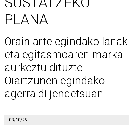
SUSTATZEKO
PLANA
Orain arte egindako lanak
eta egitasmoaren marka
aurkeztu dituzte
Oiartzunen egindako
agerraldi jendetsuan
03/10/25