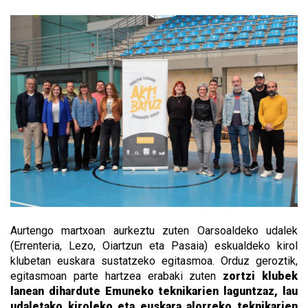
Aurtengo martxoan aurkeztu zuten Oarsoaldeko udalek
(Errenteria, Lezo, Oiartzun eta Pasaia) eskualdeko kirol
klubetan euskara sustatzeko egitasmoa. Orduz geroztik,
egitasmoan parte hartzea erabaki zuten
zortzi klubek
lanean dihardute Emuneko teknikarien laguntzaz, lau
udaletako kiroleko eta euskara alorreko teknikarien