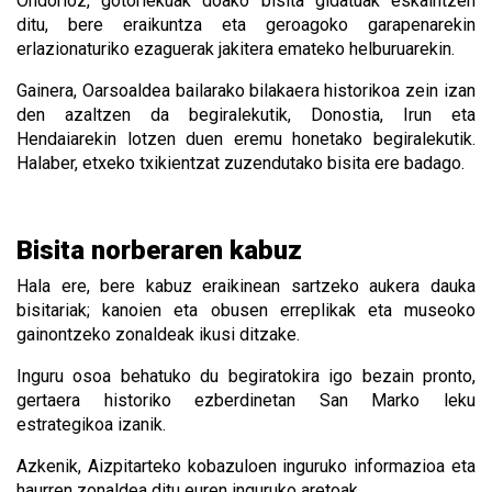
Ondorioz, gotorlekuak doako bisita gidatuak eskaintzen
ditu, bere eraikuntza eta geroagoko garapenarekin
erlazionaturiko ezaguerak jakitera emateko helburuarekin.
Gainera, Oarsoaldea bailarako bilakaera historikoa zein izan
den azaltzen da begiralekutik, Donostia, Irun eta
Hendaiarekin lotzen duen eremu honetako begiralekutik.
Halaber, etxeko txikientzat zuzendutako bisita ere badago.
Bisita norberaren kabuz
Hala ere, bere kabuz eraikinean sartzeko aukera dauka
bisitariak; kanoien eta obusen erreplikak eta museoko
gainontzeko zonaldeak ikusi ditzake.
Inguru osoa behatuko du begiratokira igo bezain pronto,
gertaera historiko ezberdinetan San Marko leku
estrategikoa izanik.
Azkenik, Aizpitarteko kobazuloen inguruko informazioa eta
haurren zonaldea ditu euren inguruko aretoak.