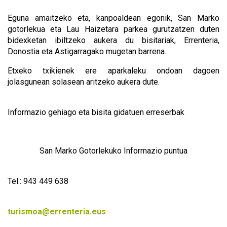
Eguna amaitzeko eta, kanpoaldean egonik, San Marko
gotorlekua eta Lau Haizetara parkea gurutzatzen duten
bidexketan ibiltzeko aukera du bisitariak, Errenteria,
Donostia eta Astigarragako mugetan barrena.
Etxeko txikienek ere aparkaleku ondoan dagoen
jolasgunean solasean aritzeko aukera dute.
Informazio gehiago eta bisita gidatuen erreserbak
San Marko Gotorlekuko Informazio puntua
Tel.: 943 449 638
turismoa@errenteria.eus