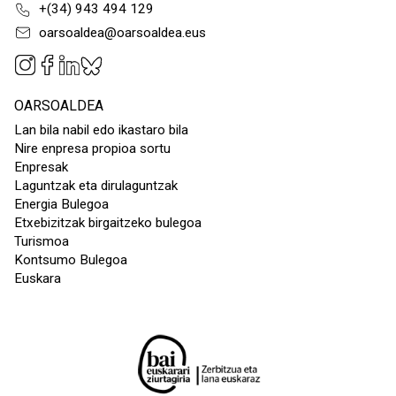
+(34) 943 494 129
oarsoaldea@oarsoaldea.eus
OARSOALDEA
Lan bila nabil edo ikastaro bila
Nire enpresa propioa sortu
Enpresak
Laguntzak eta dirulaguntzak
Energia Bulegoa
Etxebizitzak birgaitzeko bulegoa
Turismoa
Kontsumo Bulegoa
Euskara