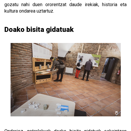
gozatu nahi duen ororentzat daude irekiak, historia eta
kultura ondarea uztartuz.
Doako bisita gidatuak