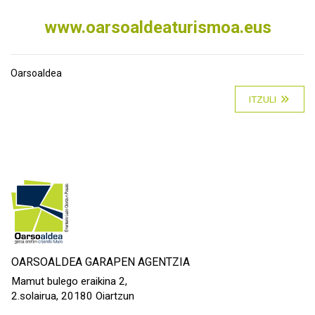
www.oarsoaldeaturismoa.eus
Oarsoaldea
ITZULI
OARSOALDEA GARAPEN AGENTZIA
Mamut bulego eraikina 2,
2.solairua, 20180 Oiartzun