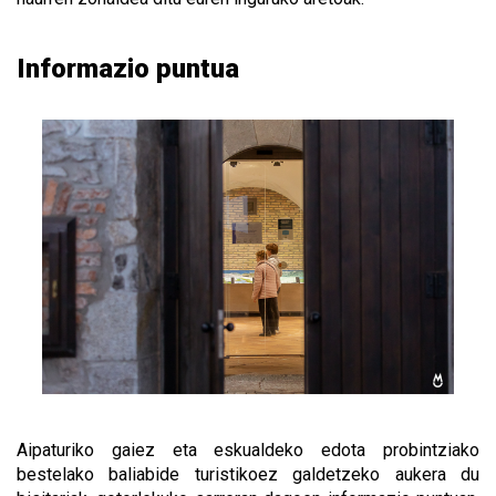
Informazio puntua
Aipaturiko gaiez eta eskualdeko edota probintziako
bestelako baliabide turistikoez galdetzeko aukera du