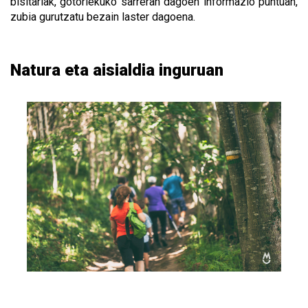
bisitariak, gotorlekuko sarreran dagoen informazio puntuan,
zubia gurutzatu bezain laster dagoena.
Natura eta aisialdia inguruan