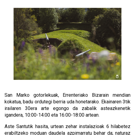
San Marko gotorlekuak, Errenteriako Bizarain mendian
kokatua, badu ordutegi berria uda honetarako. Ekainaren 3tik
irailaren 30era arte egongo da zabalik asteazkenetik
igandera, 10:00-14:00 eta 16:00-18:00 artean.
Aste Santutik hasita, urtean zehar instalazioak 6 hilabetez
erabiltzeko moduan daudela azpimarratu behar da; naturaz