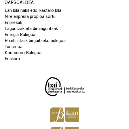
OARSOALDEA
Lan bila nabil edo ikastaro bila
Nire enpresa propioa sortu
Enpresak
Laguntzak eta dirulaguntzak
Energia Bulegoa
Etxebizitzak birgaitzeko bulegoa
Turismoa
Kontsumo Bulegoa
Euskara