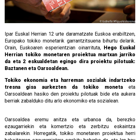
Ipar Euskal Herrian 12 urte daramatzate Euskoa erabiltzen,
Europako tokiko monetarik garrantzitsuena bihurtu delarik.
Orain, Euskoaren esperientzian oinarrituta,
Hego Euskal
Herrian tokiko monetaren proiektua martxan jarriko
da eta 2 eskualdetan egingo dira proiektu pilotuak:
Baztanen eta Oarsoaldean.
Tokiko ekonomia eta harreman sozialak indartzeko
tresna gisa aurkezten da tokiko moneta
eta
Oarsoaldean hasiko den proiektu pilotuak bide eta aukera
berriak zabalduko ditu arlo ekonomiko eta sozialean.
Oarsoaldea eremu anitza eta urbanoa da, berezko
ezaugarriekin eta komertzio eta zerbitzu eskaintza
zabalarekin. Horregatik, tokiko monetaren proiektua herri