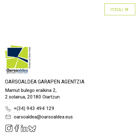
ITZULI
OARSOALDEA GARAPEN AGENTZIA
Mamut bulego eraikina 2,
2.solairua, 20180 Oiartzun
+(34) 943 494 129
oarsoaldea@oarsoaldea.eus