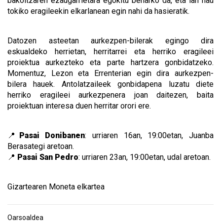
bakoitzaren ezaugarrietara egokitu beharko da, eta lan hau
tokiko eragileekin elkarlanean egin nahi da hasieratik.
Datozen asteetan aurkezpen-bilerak egingo dira
eskualdeko herrietan, herritarrei eta herriko eragileei
proiektua aurkezteko eta parte hartzera gonbidatzeko.
Momentuz, Lezon eta Errenterian egin dira aurkezpen-
bilera hauek. Antolatzaileek gonbidapena luzatu diete
herriko eragileei aurkezpenera joan daitezen, baita
proiektuan interesa duen herritar orori ere.
📍
Pasai Donibanen
: urriaren 16an, 19:00etan, Juanba
Berasategi aretoan.
📍
Pasai San Pedro
: urriaren 23an, 19:00etan, udal aretoan.
Gizartearen Moneta elkartea
Oarsoaldea