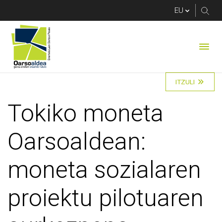
Tokiko moneta Oarsoa
ITZULI
Tokiko moneta
Oarsoaldean:
moneta sozialaren
proiektu pilotuaren