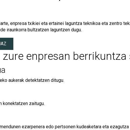
 arte, enpresa txikiei eta ertainei laguntza teknikoa eta zentro 
nde iraunkorra bultzatzen laguntzen dugu.
UAZ
 zure enpresan berrikuntza
ua
eko aukerak detektatzen ditugu.
n konektatzen zaitugu.
imendunen ezarpenera edo pertsonen kudeaketara eta ezagutza kr