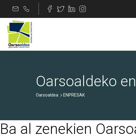
Edukira joan
ENPRESAK
Oarsoaldeko en
Oarsoaldea
ENPRESAK
Ba al zenekien Oarso