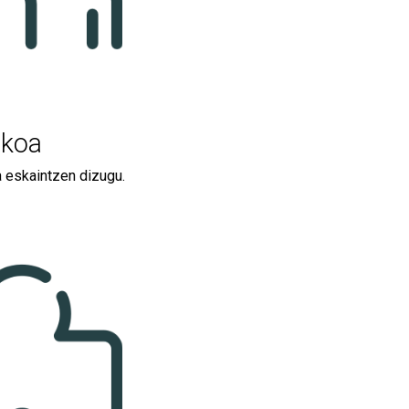
ikoa
a eskaintzen dizugu.