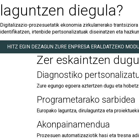
laguntzen diegula?
Digitalizazio-prozesuetatik ekonomia zirkularrerako trantsiziora
identifikatzen, irtenbide pertsonalizatuak diseinatzen eta hazku
HITZ EGIN DEZAGUN ZURE ENPRESA ERALDATZEKO MOD
Zer eskaintzen dugu
Diagnostiko pertsonalizat
Zure egungo egoera aztertzen dugu eta hobetz
Programetarako sarbidea
Europako laguntza, dirulaguntza eta proiektueki
Akonpainamendua
Prozesuen automatizaziotik hasi eta tresna ad