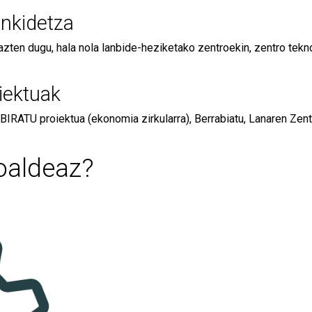
ankidetza
azten dugu, hala nola lanbide-heziketako zentroekin, zentro tekn
iektuak
 BIRATU proiektua (ekonomia zirkularra), Berrabiatu, Lanaren Zen
soaldeaz?