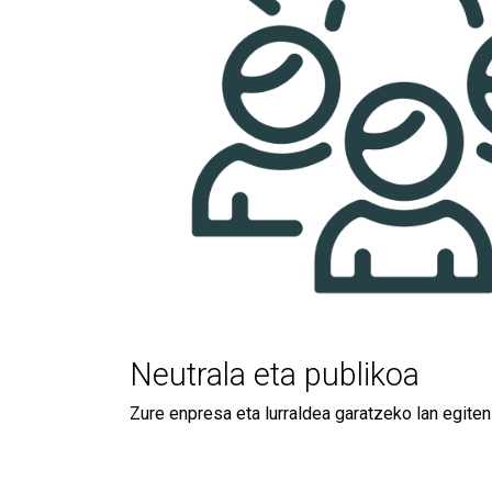
Neutrala eta publikoa
Zure enpresa eta lurraldea garatzeko lan egiten