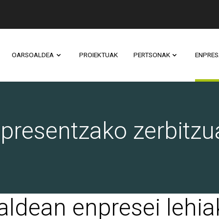
OARSOALDEA
PROIEKTUAK
PERTSONAK
ENPRES
presentzako zerbitzu
aldean enpresei lehi