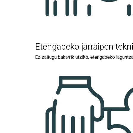
Etengabeko jarraipen tekn
Ez zaitugu bakarrik utziko, etengabeko laguntz