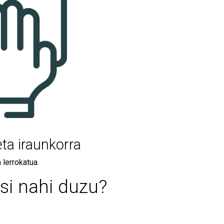
ta iraunkorra
 lerrokatua.
asi nahi duzu?