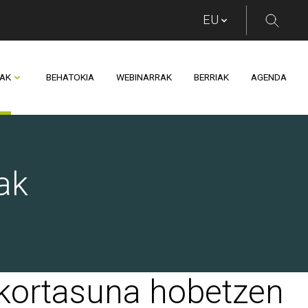
AK
BEHATOKIA
WEBINARRAK
BERRIAK
AGENDA
ak
akortasuna hobetzen