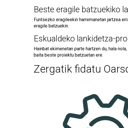
Beste eragile batzuekiko l
Funtsezko eragileekin harremanetan jartzea err
eragile batzuekin.
Eskualdeko lankidetza-pro
Hainbat ekimenetan parte hartzen du, hala nola,
baita beste proiektu batzuetan ere.
Zergatik fidatu Oar