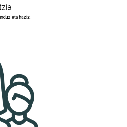
tzia
nduz eta haziz.