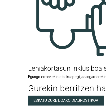
Lehiakortasun inklusiboa e
Egungo erronkekin eta ikuspegi jasangarriarekin
Gurekin berritzen h
ESKATU ZURE DOAKO DIAGNOSTIKOA