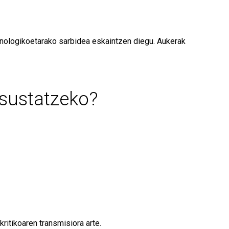
teknologikoetarako sarbidea eskaintzen diegu. Aukerak
 sustatzeko?
itikoaren transmisiora arte.