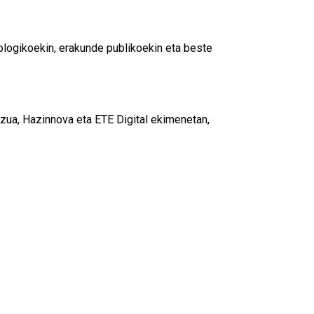
ologikoekin, erakunde publikoekin eta beste
tzua, Hazinnova eta ETE Digital ekimenetan,