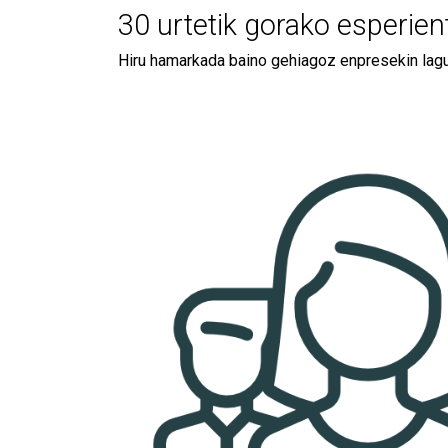
30 urtetik gorako esperien
Hiru hamarkada baino gehiagoz enpresekin lagu