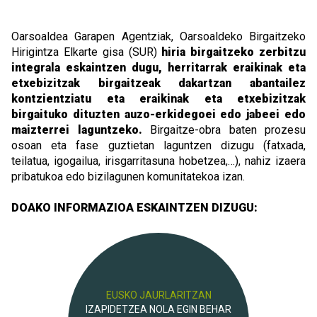
Oarsoaldea Garapen Agentziak, Oarsoaldeko Birgaitzeko
Hirigintza Elkarte gisa (SUR)
hiria birgaitzeko zerbitzu
integrala eskaintzen dugu,
herritarrak eraikinak eta
etxebizitzak birgaitzeak dakartzan abantailez
kontzientziatu eta eraikinak eta etxebizitzak
birgaituko dituzten auzo-erkidegoei edo jabeei edo
maizterrei laguntzeko.
Birgaitze-obra baten prozesu
osoan eta fase guztietan laguntzen dizugu (fatxada,
teilatua, igogailua, irisgarritasuna hobetzea,…), nahiz izaera
pribatukoa edo bizilagunen komunitatekoa izan.
DOAKO INFORMAZIOA ESKAINTZEN DIZUGU:
EUSKO JAURLARITZAN
IZAPIDETZEA NOLA EGIN BEHAR