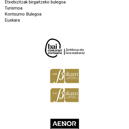
Etxebizitzak birgaitzeko bulegoa
Turismoa
Kontsumo Bulegoa
Euskara