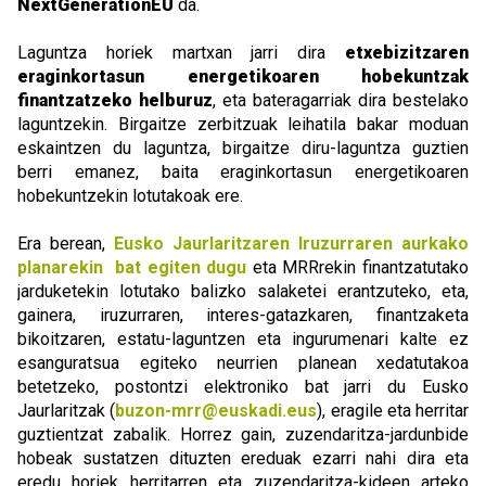
NextGenerationEU
da.
Laguntza horiek martxan jarri dira
etxebizitzaren
eraginkortasun energetikoaren hobekuntzak
finantzatzeko helburuz
, eta bateragarriak dira bestelako
laguntzekin. Birgaitze zerbitzuak leihatila bakar moduan
eskaintzen du laguntza, birgaitze diru-laguntza guztien
berri emanez, baita eraginkortasun energetikoaren
hobekuntzekin lotutakoak ere.
Era berean,
Eusko Jaurlaritzaren Iruzurraren aurkako
planarekin bat egiten dugu
eta MRRrekin finantzatutako
jarduketekin lotutako balizko salaketei erantzuteko, eta,
gainera, iruzurraren, interes-gatazkaren, finantzaketa
bikoitzaren, estatu-laguntzen eta ingurumenari kalte ez
esanguratsua egiteko neurrien planean xedatutakoa
betetzeko, postontzi elektroniko bat jarri du Eusko
Jaurlaritzak (
buzon-mrr@euskadi.eus
), eragile eta herritar
guztientzat zabalik. Horrez gain, zuzendaritza-jardunbide
hobeak sustatzen dituzten ereduak ezarri nahi dira eta
eredu horiek herritarren eta zuzendaritza-kideen arteko