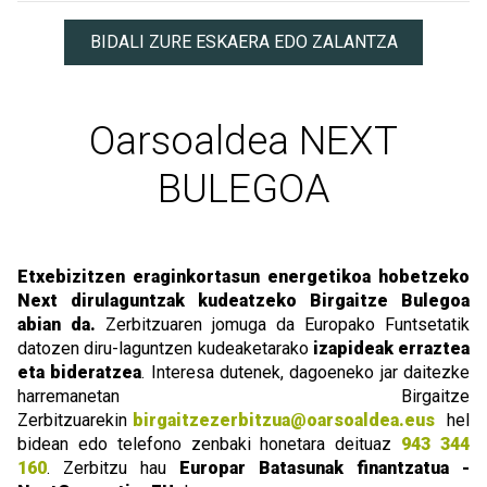
BIDALI ZURE ESKAERA EDO ZALANTZA
Oarsoaldea NEXT
BULEGOA
Etxebizitzen eraginkortasun energetikoa hobetzeko
Next dirulaguntzak kudeatzeko Birgaitze Bulegoa
abian da.
Zerbitzuaren jomuga da Europako Funtsetatik
datozen diru-laguntzen kudeaketarako
izapideak erraztea
eta bideratzea
. Interesa dutenek, dagoeneko jar daitezke
harremanetan Birgaitze
Zerbitzuarekin
birgaitzezerbitzua@oarsoaldea.eus
hel
bidean edo telefono zenbaki honetara deituaz
943 344
160
.
Zerbitzu hau
Europar Batasunak finantzatua -