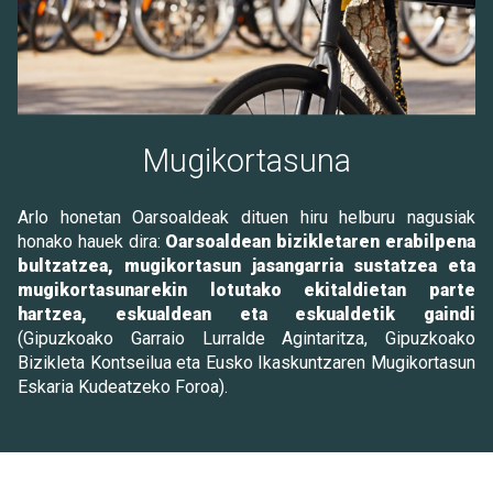
Mugikortasuna
Arlo honetan Oarsoaldeak dituen hiru helburu nagusiak
honako hauek dira:
Oarsoaldean bizikletaren erabilpena
bultzatzea, mugikortasun jasangarria sustatzea eta
mugikortasunarekin lotutako ekitaldietan parte
hartzea, eskualdean eta eskualdetik gaindi
(Gipuzkoako Garraio Lurralde Agintaritza, Gipuzkoako
Bizikleta Kontseilua eta Eusko Ikaskuntzaren Mugikortasun
Eskaria Kudeatzeko Foroa).