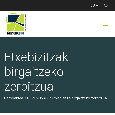
Etxebizitza birgaitze
Etxebizitzak
birgaitzeko
zerbitzua
Oarsoaldea
PERTSONAK
Etxebizitza birgaitzeko zerbitzua