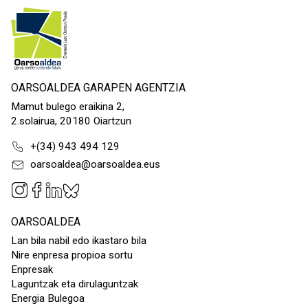
OARSOALDEA GARAPEN AGENTZIA
Mamut bulego eraikina 2,
2.solairua, 20180 Oiartzun
+(34) 943 494 129
oarsoaldea@oarsoaldea.eus
OARSOALDEA
Lan bila nabil edo ikastaro bila
Nire enpresa propioa sortu
Enpresak
Laguntzak eta dirulaguntzak
Energia Bulegoa