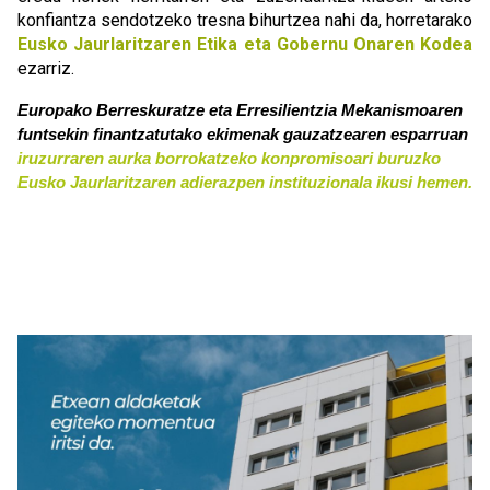
konfiantza sendotzeko tresna bihurtzea nahi da, horretarako
Eusko Jaurlaritzaren Etika eta Gobernu Onaren Kodea
ezarriz.
Europako Berreskuratze eta Erresilientzia Mekanismoaren
funtsekin finantzatutako ekimenak gauzatzearen esparruan
iruzurraren aurka borrokatzeko konpromisoari buruzko
Eusko Jaurlaritzaren adierazpen instituzionala ikusi hemen.