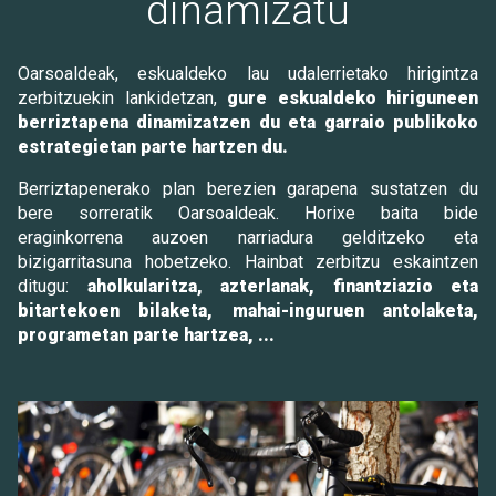
dinamizatu
Oarsoaldeak, eskualdeko lau udalerrietako hirigintza
zerbitzuekin lankidetzan,
gure eskualdeko hiriguneen
berriztapena dinamizatzen du eta garraio publikoko
estrategietan parte hartzen du.
Berriztapenerako plan berezien garapena sustatzen du
bere sorreratik Oarsoaldeak. Horixe baita bide
eraginkorrena auzoen narriadura gelditzeko eta
bizigarritasuna hobetzeko. Hainbat zerbitzu eskaintzen
ditugu:
aholkularitza, azterlanak, finantziazio eta
bitartekoen bilaketa, mahai-inguruen antolaketa,
programetan parte hartzea, ...