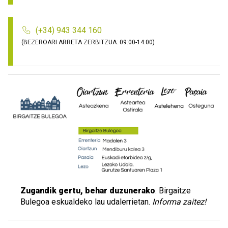
(+34) 943 344 160
(BEZEROARI ARRETA ZERBITZUA: 09:00-14:00)
Zugandik gertu, behar duzunerako
. Birgaitze
Bulegoa eskualdeko lau udalerrietan.
Informa zaitez!