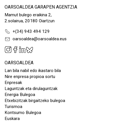
OARSOALDEA GARAPEN AGENTZIA
Mamut bulego eraikina 2,
2.solairua, 20180 Oiartzun
+(34) 943 494 129
oarsoaldea@oarsoaldea.eus
OARSOALDEA
Lan bila nabil edo ikastaro bila
Nire enpresa propioa sortu
Enpresak
Laguntzak eta dirulaguntzak
Energia Bulegoa
Etxebizitzak birgaitzeko bulegoa
Turismoa
Kontsumo Bulegoa
Euskara