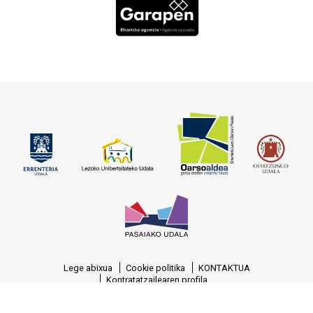
Lege abixua
Cookie politika
KONTAKTUA
Kontratatzailearen profila
© OARSOALDEA, S.A. Reg.M. Gipuzkoa, T.-1377, F.-129, H.-SS-7388, C.I.F.:
A-20.458.329