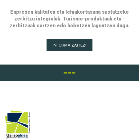
Enpresen kalitatea eta lehiakortasuna sustatzeko
zerbitzu integralak. Turismo-produktuak eta -
zerbitzuak sortzen edo hobetzen laguntzen dugu.
INFORMA ZAITEZ!
---