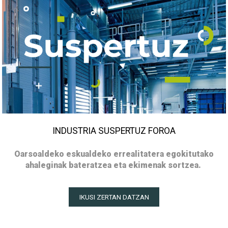
INDUSTRIA SUSPERTUZ FOROA
Oarsoaldeko eskualdeko errealitatera egokitutako
ahaleginak bateratzea eta ekimenak sortzea.
IKUSI ZERTAN DATZAN