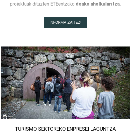
proiektuak dituzten ETEentzako
doako aholkularitza.
INFORMA ZAITEZ!
TURISMO SEKTOREKO ENPRESEI LAGUNTZA