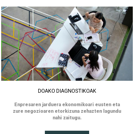
DOAKO DIAGNOSTIKOAK
Enpresaren jarduera ekonomikoari eusten eta
zure negozioaren etorkizuna zehazten lagundu
nahi zaitugu.