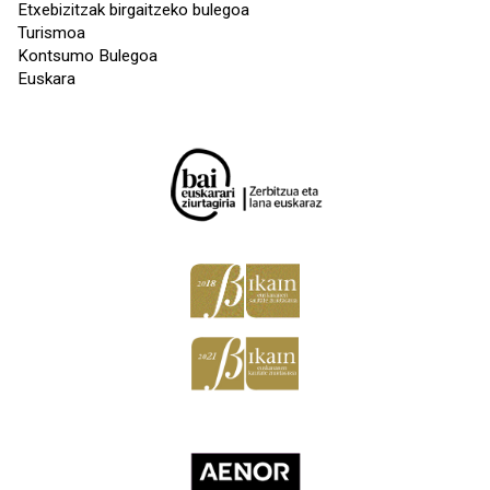
Etxebizitzak birgaitzeko bulegoa
Turismoa
Kontsumo Bulegoa
Euskara