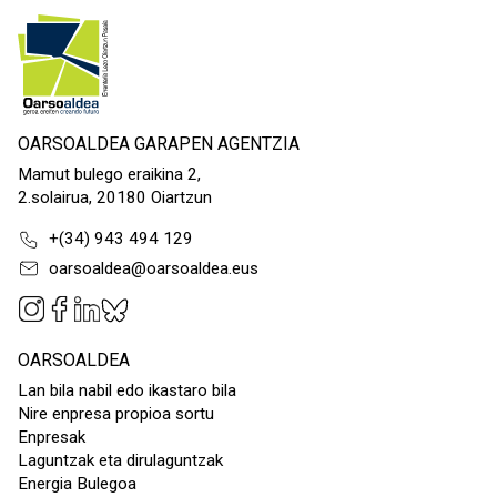
OARSOALDEA GARAPEN AGENTZIA
Mamut bulego eraikina 2,
2.solairua, 20180 Oiartzun
+(34) 943 494 129
oarsoaldea@oarsoaldea.eus
OARSOALDEA
Lan bila nabil edo ikastaro bila
Nire enpresa propioa sortu
Enpresak
Laguntzak eta dirulaguntzak
Energia Bulegoa