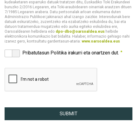
kudeaketaren esparruko datuak tratatzen ditu, Euskadiko Toki Erakundeei
buruzko 2/2016 Legearen, eta Toki-araubidearen oinarriak arautzen dituen
7/1985 Legearen arabera. Datu pertsonalak arloan eskumena duten
Administrazio Publikoei jakinarazi ahal izango zaizkie. Interesdunak bere
datuak eskuratzeko, zuzentzeko eta ezabatzeko eskubidea du, bai eta
datuon tratamendua mugatzeko edo aurka egiteko eskubidea ere,
Oarsoaldearen helbidera edo
dpo-dbo@oarsoaldea.eus
helbide
elektronikora komunikazio bat bidalita. Halaber, informazio gehiago nahi
izanez gero, kontsultatu gardentasun-ataria:
www.oarsoaldea.eus
DATUEN BABESA
Pribatutasun Politika irakurri eta onartzen dut.
<p>Oarsoaldeak herritarren eskaerei, zerbitzu orokorrei, kex
SUBMIT