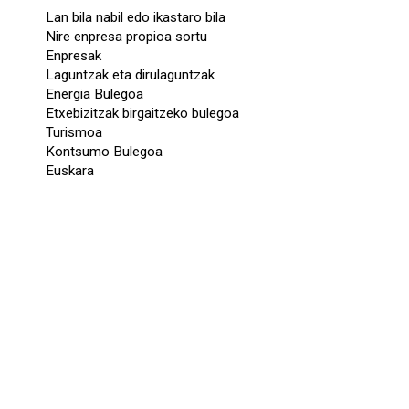
Lan bila nabil edo ikastaro bila
Nire enpresa propioa sortu
Enpresak
Laguntzak eta dirulaguntzak
Energia Bulegoa
Etxebizitzak birgaitzeko bulegoa
Turismoa
Kontsumo Bulegoa
Euskara