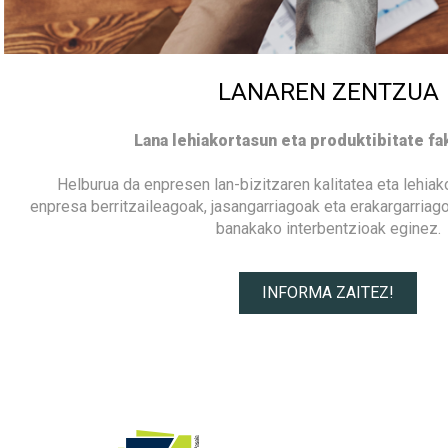
LANAREN ZENTZUA
Lana lehiakortasun eta produktibitate fa
Helburua da enpresen lan-bizitzaren kalitatea eta lehia
enpresa berritzaileagoak, jasangarriagoak eta erakargarria
banakako interbentzioak eginez.
INFORMA ZAITEZ!