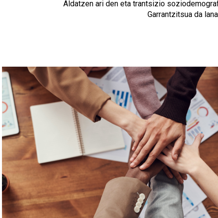
Aldatzen ari den eta trantsizio soziodemograf
Garrantzitsua da lana