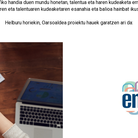
iko handia duen mundu honetan, talentua eta haren kudeaketa err
ren eta talentuaren kudeaketaren esanahia eta balioa hainbat iku
Helburu horiekin, Oarsoaldea proiektu hauek garatzen ari da: