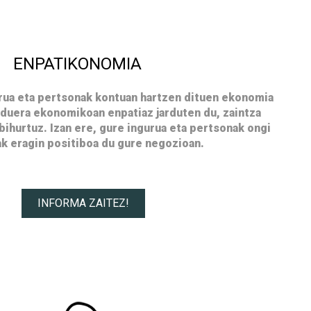
ENPATIKONOMIA
rua eta pertsonak kontuan hartzen dituen ekonomia
rduera ekonomikoan enpatiaz jarduten du, zaintza
ihurtuz. Izan ere, gure ingurua eta pertsonak ongi
k eragin positiboa du gure negozioan.
INFORMA ZAITEZ!