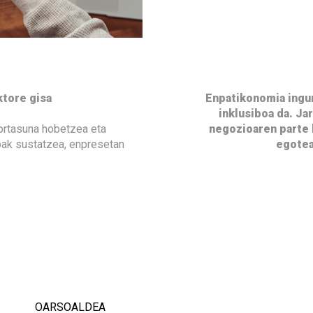
ktore gisa
Enpatikonomia ingu
inklusiboa da. Ja
kortasuna hobetzea eta
negozioaren parte b
goak sustatzea, enpresetan
egotea
OARSOALDEA