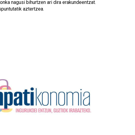
onka nagusi bihurtzen ari dira erakundeentzat.
spuntutatik aztertzea.