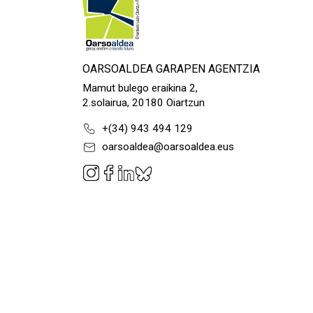
OARSOALDEA GARAPEN AGENTZIA
Mamut bulego eraikina 2,
2.solairua, 20180 Oiartzun
+(34) 943 494 129
oarsoaldea@oarsoaldea.eus