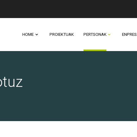
HOME
PROIEKTUAK
PERTSONAK
ENPRES
otuz