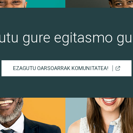
utu gure egitasmo gu
EZAGUTU OARSOARRAK KOMUNITATEA!