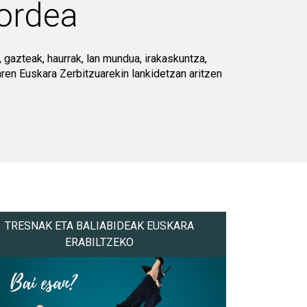
ordea
 gazteak, haurrak, lan mundua, irakaskuntza,
zaren Euskara Zerbitzuarekin lankidetzan aritzen
TRESNAK ETA BALIABIDEAK EUSKARA
ERABILTZEKO