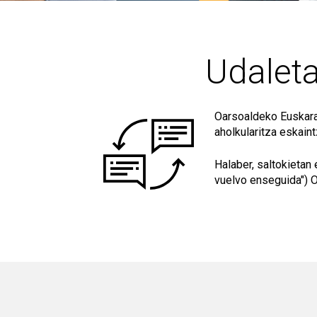
Udaleta
Oarsoaldeko Euskara 
aholkularitza eskaint
Halaber, saltokietan 
vuelvo enseguida") O