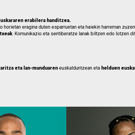
uskararen erabilera handitzea.
zo horietan eragina duten esparruetan eta haiekin harreman zuzena
etxeak
. Komunikazio eta sentiberatze lanak biltzen edo lotzen di
aritza eta lan-munduaren
euskalduntzean eta
helduen euska