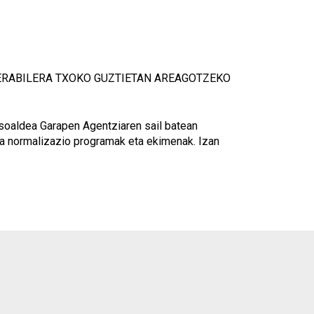
 ERABILERA TXOKO GUZTIETAN AREAGOTZEKO
arsoaldea Garapen Agentziaren sail batean
ara normalizazio programak eta ekimenak. Izan