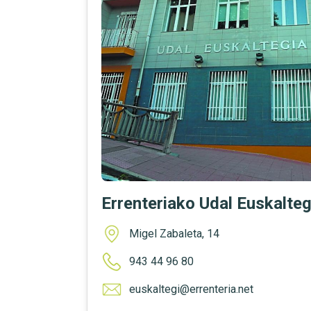
Errenteriako Udal Euskalteg
Migel Zabaleta, 14
943 44 96 80
euskaltegi@errenteria.net