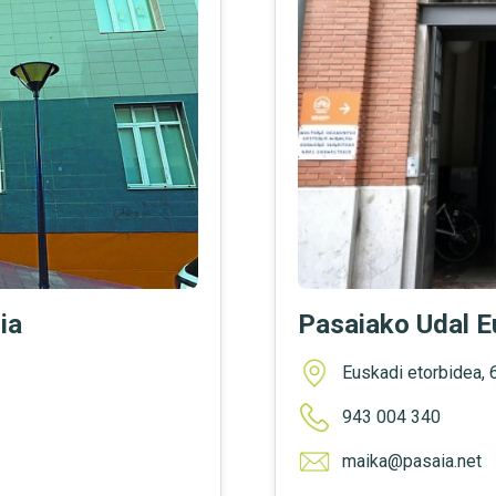
ia
Pasaiako Udal E
Euskadi etorbidea, 
943 004 340
maika@pasaia.net