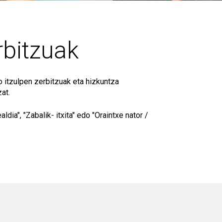
rbitzuak
 itzulpen zerbitzuak eta hizkuntza
at.
dia", "Zabalik- itxita" edo "Oraintxe nator /