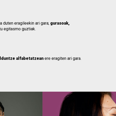
 duten eragileekin ari gara;
gurasoak,
tu egitasmo guztiak.
lduntze alfabetatzean
ere eragiten ari gara.