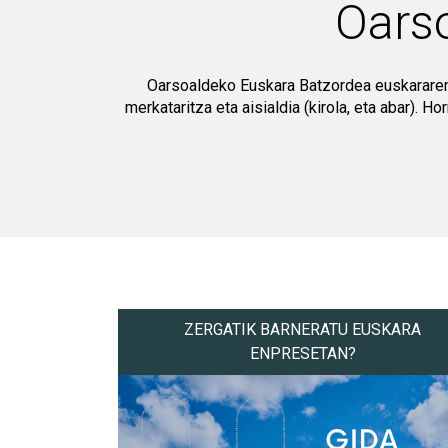
Oars
Oarsoaldeko Euskara Batzordea euskararen er
merkataritza eta aisialdia (kirola, eta abar). 
ZERGATIK BARNERATU EUSKARA
ENPRESETAN?