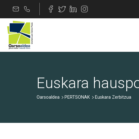
Skip to Content
Euskara Zerbitzua
Euskara hausp
Oarsoaldea
PERTSONAK
Euskara Zerbitzua