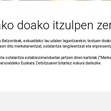
ko doako itzulpen ze
Batzordeak, eskualdeko lau udalen laguntzarekin, testuen doako
zen ditu merkatarientzat, ostalaritza langileentzat eta enpresentz
eta ostalaritza establezimenduetan jartzen diren kartelak ("Merkeal
arsoaldeko Euskara Zerbitzuaren bitartez eskura daitezke.