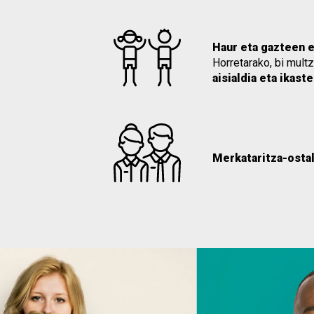
Haur eta gazteen e
Horretarako, bi mult
aisialdia eta ikast
Merkataritza-ostal