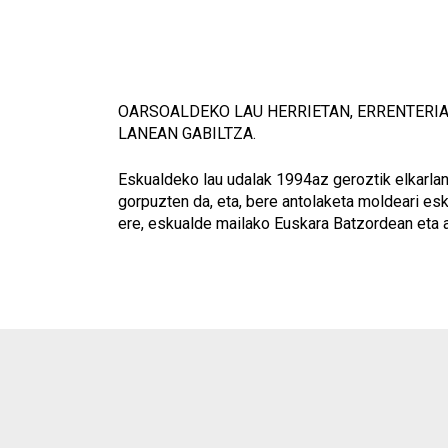
OARSOALDEKO LAU HERRIETAN, ERRENTERIA
LANEAN GABILTZA.
Eskualdeko lau udalak 1994az geroztik elkarlane
gorpuzten da, eta, bere antolaketa moldeari es
ere, eskualde mailako Euskara Batzordean eta a