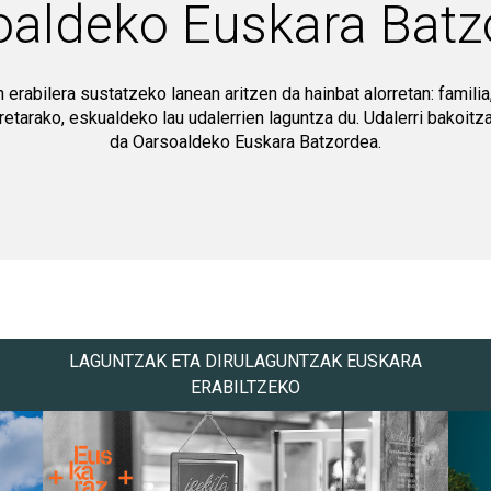
oaldeko Euskara Batz
abilera sustatzeko lanean aritzen da hainbat alorretan: familia,
Horretarako, eskualdeko lau udalerrien laguntza du. Udalerri bakoit
da Oarsoaldeko Euskara Batzordea.
LAGUNTZAK ETA DIRULAGUNTZAK EUSKARA
ERABILTZEKO