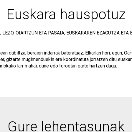
Euskara hauspotuz
, LEZO, OIARTZUN ETA PASAIA, EUSKARAREN EZAGUTZA ETA
an dabiltza, beraien indarrak bateratuaz. Elkarlan hori, egun, O
ker, gizarte mugimenduekin ere koordinatuta jorratzen ditu eusk
rlokako lan-mahai, gune edo foroetan parte hartzen dugu.
Gure lehentasunak