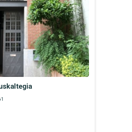
uskaltegia
61