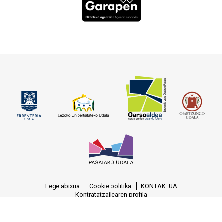
Lege abixua
Cookie politika
KONTAKTUA
Kontratatzailearen profila
© OARSOALDEA, S.A. Reg.M. Gipuzkoa, T.-1377, F.-129, H.-SS-7388, C.I.F.:
A-20.458.329