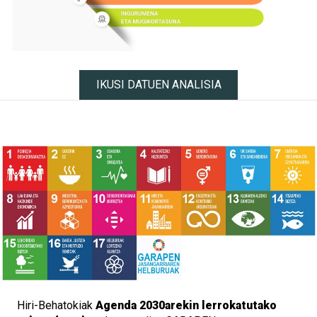
IKUSI DATUEN ANALISIA
Hiri-Behatokiak
Agenda 2030arekin lerrokatutako