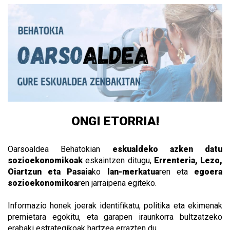
ONGI ETORRIA!
Oarsoaldea Behatokian
eskualdeko azken datu
sozioekonomikoak
eskaintzen ditugu,
Errenteria, Lezo,
Oiartzun eta Pasaia
ko
lan-merkatua
ren eta
egoera
sozioekonomikoa
ren jarraipena egiteko.
Informazio honek joerak identifikatu, politika eta ekimenak
premietara egokitu, eta garapen iraunkorra bultzatzeko
erabaki estrategikoak hartzea errazten du.