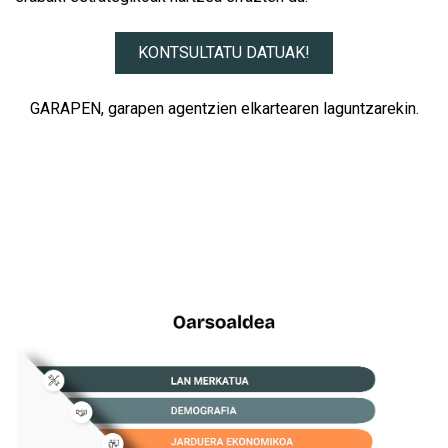
KONTSULTATU DATUAK!
GARAPEN, garapen agentzien elkartearen laguntzarekin.