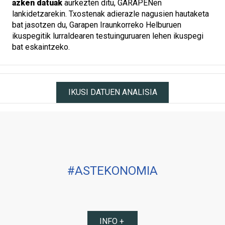
azken datuak
aurkezten ditu, GARAPENen
lankidetzarekin. Txostenak adierazle nagusien hautaketa
bat jasotzen du, Garapen Iraunkorreko Helburuen
ikuspegitik lurraldearen testuinguruaren lehen ikuspegi
bat eskaintzeko.
IKUSI DATUEN ANALISIA
#ASTEKONOMIA
INFO +