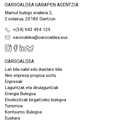
OARSOALDEA GARAPEN AGENTZIA
Mamut bulego eraikina 2,
2.solairua, 20180 Oiartzun
+(34) 943 494 129
oarsoaldea@oarsoaldea.eus
OARSOALDEA
Lan bila nabil edo ikastaro bila
Nire enpresa propioa sortu
Enpresak
Laguntzak eta dirulaguntzak
Energia Bulegoa
Etxebizitzak birgaitzeko bulegoa
Turismoa
Kontsumo Bulegoa
Euskara