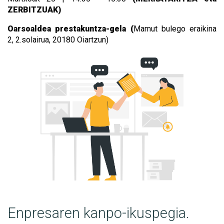
ZERBITZUAK)
Oarsoaldea prestakuntza-gela (
Mamut bulego eraikina
2,
2.solairua, 20180 Oiartzun)
Enpresaren kanpo-ikuspegia.