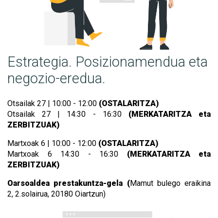
Estrategia. Posizionamendua eta
negozio-eredua.
Otsailak 27 | 10:00 - 12:00
(OSTALARITZA)
Otsailak 27 | 14:30 - 16:30
(MERKATARITZA eta
ZERBITZUAK)
Martxoak 6 | 10:00 - 12:00
(OSTALARITZA)
Martxoak 6 14:30 - 16:30
(MERKATARITZA eta
ZERBITZUAK)
Oarsoaldea prestakuntza-gela (
Mamut bulego eraikina
2,
2.solairua, 20180 Oiartzun)