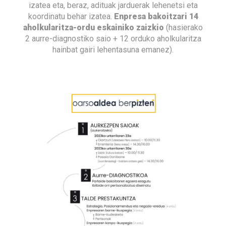
izatea eta, beraz, adituak jarduerak lehenetsi eta
koordinatu behar izatea.
Enpresa bakoitzari 14
aholkularitza-ordu eskainiko zaizkio
(hasierako
2 aurre-diagnostiko saio + 12 orduko aholkularitza
hainbat gairi lehentasuna emanez).