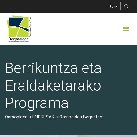
Oarsoaldea Berpizten 
Berrikuntza eta
Eraldaketarako
Programa
Oarsoaldea
ENPRESAK
Oarsoaldea Berpizten