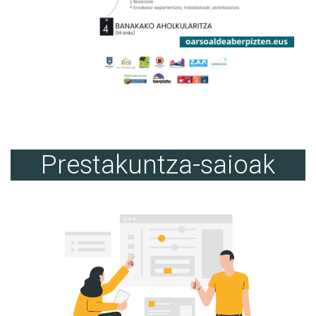
Prestakuntza-saioak