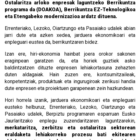
Ostalaritza arloko enpresak laguntzeko Berrikuntza
programa da (DOAKOA), Berrikuntza EZ-Teknologikoa
eta Etengabeko modernizazioa ardatz dituena.
Errenteriako, Lezoko, Oiartzungo eta Pasaiako udalek abian
jarri dute eta azken xedea, jarduera ekonomikoari eta
enpleguari eustea da, berrikuntzaren bidez.
Izan ere, hiri-ekonomia hainbat joera orokor sakonen
eraginpean garatzen da, eta horiek guztiek asko
baldintzatzen dituzte enpresen lehiakortasuna zehazten
duten aldagaiak. Hain zuzen ere, kontsumitzaileak,
konpetentziak, produktuak eta ingurugiroak zerikusi handia
dute enpresen eta proiektuen garapenean zein hazkundean.
Hori horrela izanik, jarduera ekonomikoari eta enpleguari
eusteko helburuz, Errenteriako, Lezoko, Oiartzungo eta
Pasaiako udalek, Berpiztu programaren esparruan Eusko
Jaurlaritzako enplegu zuzendaritzaren laguntzarekin,
merkataritza, zerbitzu eta ostalaritza sektorean
eraldaketa lehiakorreko prozesu bati ekitearen