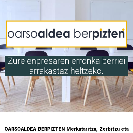
Zure enpresaren erronka berriei
arrakastaz heltzeko.
OARSOALDEA BERPIZTEN Merkataritza, Zerbitzu eta