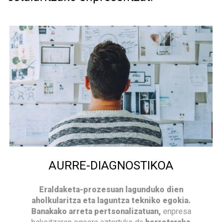
AURRE-DIAGNOSTIKOA
Eraldaketa-prozesuan lagunduko dien
aholkularitza eta laguntza tekniko egokia.
Banakako arreta pertsonalizatuan,
enpresa