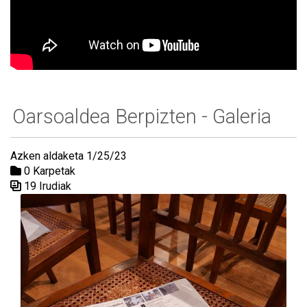
Oarsoaldea Berpizten - Galeria
Azken aldaketa 1/25/23
0 Karpetak
19 Irudiak
Media Galeria