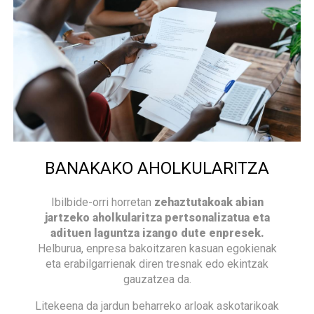
BANAKAKO AHOLKULARITZA
Ibilbide-orri horretan
zehaztutakoak abian
jartzeko aholkularitza pertsonalizatua eta
adituen laguntza izango dute enpresek.
Helburua, enpresa bakoitzaren kasuan egokienak
eta erabilgarrienak diren tresnak edo ekintzak
gauzatzea da.
Litekeena da jardun beharreko arloak askotarikoak