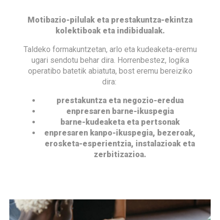
Motibazio-pilulak eta prestakuntza-ekintza
kolektiboak eta indibidualak.
Taldeko formakuntzetan, arlo eta kudeaketa-eremu
ugari sendotu behar dira. Horrenbestez, logika
operatibo batetik abiatuta, bost eremu bereiziko
dira:
prestakuntza eta negozio-eredua
enpresaren barne-ikuspegia
barne-kudeaketa eta pertsonak
enpresaren kanpo-ikuspegia, bezeroak,
erosketa-esperientzia, instalazioak eta
zerbitizazioa.