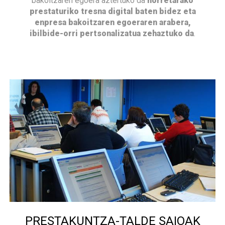
bakoitzaren egoera aztertuko da
horretarako
prestaturiko tresna digital baten bidez eta
enpresa bakoitzaren egoeraren arabera,
ibilbide-orri pertsonalizatua zehaztuko da
.
PRESTAKUNTZA-TALDE SAIOAK