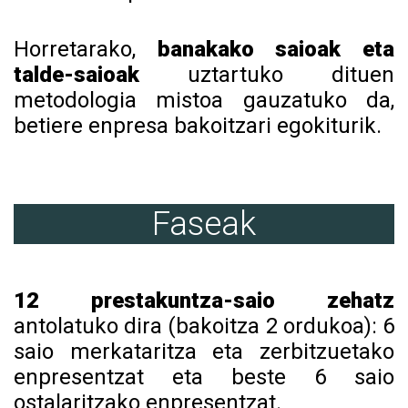
Horretarako,
banakako saioak eta
talde-saioak
uztartuko dituen
metodologia mistoa gauzatuko da,
betiere enpresa bakoitzari egokiturik.
Faseak
12 prestakuntza-saio zehatz
antolatuko dira (bakoitza 2 ordukoa): 6
saio merkataritza eta zerbitzuetako
enpresentzat eta beste 6 saio
ostalaritzako enpresentzat.