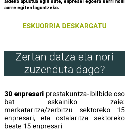
aldeko apustua egin dute, enpresei egoera berri honi
aurre egiten laguntzeko.
ESKUORRIA DESKARGATU
Zertan datza eta nori
zuzenduta dago?
30 enpresari
prestakuntza-ibilbide oso
bat eskainiko zaie:
merkataritza/zerbitzu sektoreko 15
enpresari, eta ostalaritza sektoreko
beste 15 enpresari.