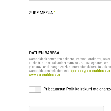
HELBIDEA
Beharrezkoa
ZURE MEZUA
ZURE MEZUA
Beharrezkoa
Copy of
DATUEN BABESA
Oarsoaldeak herritarren eskaerei, zerbitzu orokorrei, kexe
Euskadiko Toki Erakundeei buruzko 2/2016 Legearen, eta T
jakinarazi ahal izango zaizkie. Interesdunak bere datuak
Oarsoaldearen helbidera edo
dpo-dbo@oarsoaldea.eus
www.oarsoaldea.eus
DATUEN BABESA
<p>Oarsoaldeak herritarren eskaerei, zerbitzu 
Pribatutasun Politika irakurri eta onartz