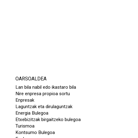
OARSOALDEA
Lan bila nabil edo ikastaro bila
Nire enpresa propioa sortu
Enpresak
Laguntzak eta dirulaguntzak
Energia Bulegoa
Etxebizitzak birgaitzeko bulegoa
Turismoa
Kontsumo Bulegoa