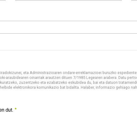
TELEFONOA
E
Beharrezkoa
Be
i, iradokizunei, eta Administrazioaren ondare-erreklamazioei buruzko espedient
oki-araubidearen oinarriak arautzen dituen 7/1985 Legearen arabera. Datu pert
 eskuratzeko, zuzentzeko eta ezabatzeko eskubidea du, bai eta datuon tratamen
helbide elektronikora komunikazio bat bidalita. Halaber, informazio gehiago nah
orokorrei, kexei, iradokizunei, eta Administrazioaren ondare-e
en dut.