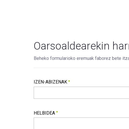
Oarsoaldearekin har
Beheko formularioko eremuak faborez bete itzaz
IZEN-ABIZENAK
IZEN-ABIZENAK
Beharrezkoa
HELBIDEA