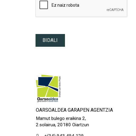
BIDALI
OARSOALDEA GARAPEN AGENTZIA
Mamut bulego eraikina 2,
2.solairua, 20180 Oiartzun