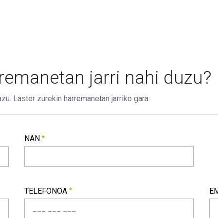
remanetan jarri nahi duzu?
u. Laster zurekin harremanetan jarriko gara.
NAN
NAN
Beharrezkoa
TELEFONOA
E