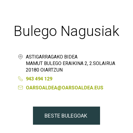
Bulego Nagusiak
ASTIGARRAGAKO BIDEA
MAMUT BULEGO ERAIKINA 2, 2.SOLAIRUA
20180 OIARTZUN
943 494 129
OARSOALDEA@OARSOALDEA.EUS
BESTE BULEGOAK