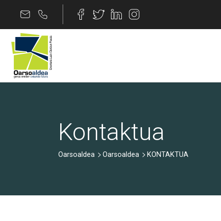
Edukira joan
KONTAKTUA
Kontaktua
Oarsoaldea
Oarsoaldea
KONTAKTUA