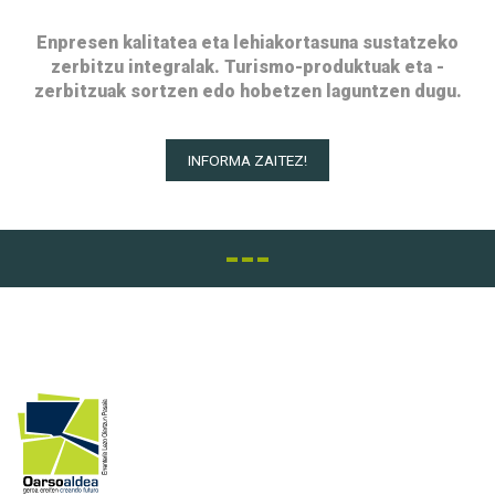
Enpresen kalitatea eta lehiakortasuna sustatzeko
zerbitzu integralak. Turismo-produktuak eta -
zerbitzuak sortzen edo hobetzen laguntzen dugu.
INFORMA ZAITEZ!
---