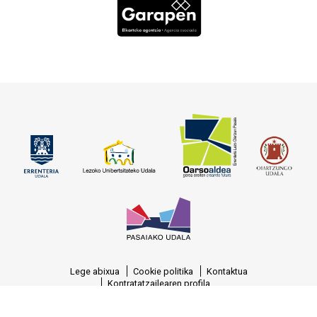
Lege abixua
Cookie politika
Kontaktua
Kontratatzailearen profila
© OARSOALDEA, S.A. Reg.M. Gipuzkoa, T.-1377, F.-129, H.-SS-7388, C.I.F.:
A-20.458.329