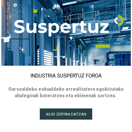
INDUSTRIA SUSPERTUZ FOROA
Oarsoaldeko eskualdeko errealitatera egokitutako
ahaleginak bateratzea eta ekimenak sortzea.
IKUSI ZERTAN DATZAN