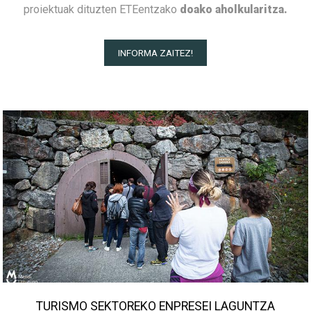
proiektuak dituzten ETEentzako
doako aholkularitza.
INFORMA ZAITEZ!
TURISMO SEKTOREKO ENPRESEI LAGUNTZA