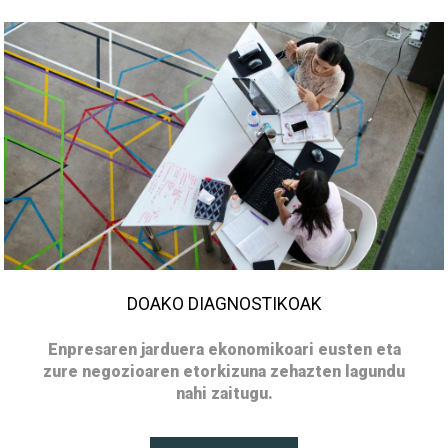
DOAKO DIAGNOSTIKOAK
Enpresaren jarduera ekonomikoari eusten eta
zure negozioaren etorkizuna zehazten lagundu
nahi zaitugu.