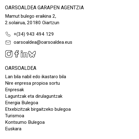
OARSOALDEA GARAPEN AGENTZIA
Mamut bulego eraikina 2,
2.solairua, 20180 Oiartzun
+(34) 943 494 129
oarsoaldea@oarsoaldea.eus
OARSOALDEA
Lan bila nabil edo ikastaro bila
Nire enpresa propioa sortu
Enpresak
Laguntzak eta dirulaguntzak
Energia Bulegoa
Etxebizitzak birgaitzeko bulegoa
Turismoa
Kontsumo Bulegoa
Euskara