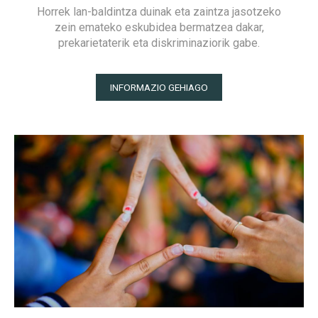
Horrek lan-baldintza duinak eta zaintza jasotzeko
zein emateko eskubidea bermatzea dakar,
prekarietaterik eta diskriminaziorik gabe.
INFORMAZIO GEHIAGO