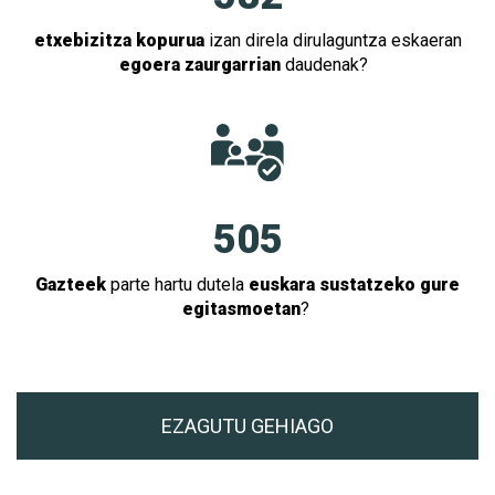
etxebizitza kopurua
izan direla dirulaguntza eskaeran
egoera zaurgarrian
daudenak?
505
Gazteek
parte hartu dutela
euskara sustatzeko gure
egitasmoetan
?
EZAGUTU GEHIAGO