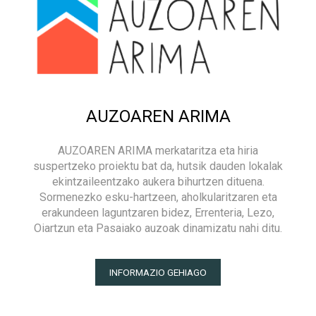
AUZOAREN ARIMA
AUZOAREN ARIMA merkataritza eta hiria
suspertzeko proiektu bat da, hutsik dauden lokalak
ekintzaileentzako aukera bihurtzen dituena.
Sormenezko esku-hartzeen, aholkularitzaren eta
erakundeen laguntzaren bidez, Errenteria, Lezo,
Oiartzun eta Pasaiako auzoak dinamizatu nahi ditu.
INFORMAZIO GEHIAGO