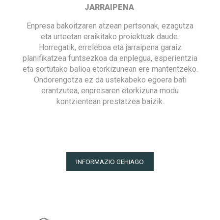
JARRAIPENA
Enpresa bakoitzaren atzean pertsonak, ezagutza
eta urteetan eraikitako proiektuak daude.
Horregatik, erreleboa eta jarraipena garaiz
planifikatzea funtsezkoa da enplegua, esperientzia
eta sortutako balioa etorkizunean ere mantentzeko.
Ondorengotza ez da ustekabeko egoera bati
erantzutea, enpresaren etorkizuna modu
kontzientean prestatzea baizik.
INFORMAZIO GEHIAGO