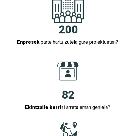
200
Enpresek
parte hartu zutela gure proiektuetan?
82
Ekintzaile berriri
arreta eman geniela?