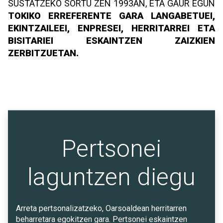
SUSTATZEKO SORTU ZEN 1993AN, ETA GAUR EGUN
TOKIKO ERREFERENTE GARA LANGABETUEI,
EKINTZAILEEI, ENPRESEI, HERRITARREI ETA
BISITARIEI ESKAINTZEN ZAIZKIEN
ZERBITZUETAN.
Pertsonei
laguntzen diegu
Arreta pertsonalizatzeko, Oarsoaldean herritarren
beharretara egokitzen gara. Pertsonei eskaintzen