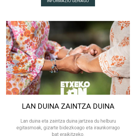
INFORMAZIO GEHIAGO
LAN DUINA ZAINTZA DUINA
Lan duina eta zaintza duina jartzea du helburu
egitasmoak, gizarte bidezkoago eta iraunkorrago
bat eraikitzeko.