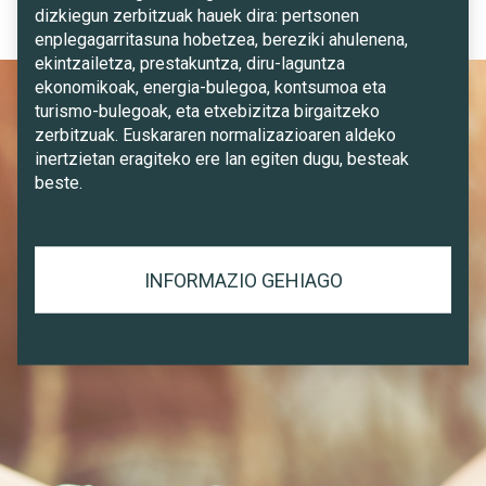
dizkiegun zerbitzuak hauek dira: pertsonen
enplegagarritasuna hobetzea, bereziki ahulenena,
ekintzailetza, prestakuntza, diru-laguntza
ekonomikoak, energia-bulegoa, kontsumoa eta
turismo-bulegoak, eta etxebizitza birgaitzeko
zerbitzuak. Euskararen normalizazioaren aldeko
inertzietan eragiteko ere lan egiten dugu, besteak
beste.
INFORMAZIO GEHIAGO