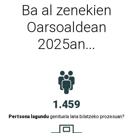
Ba al zenekien
Oarsoaldean
2025an...
1.459
Pertsona lagundu
genituela lana bilatzeko prozesuan?