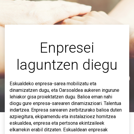
Enpresei
laguntzen diegu
Eskualdeko enpresa-sarea mobilizatu eta
dinamizatzen dugu, eta Oarsoaldea aukeren ingurune
lehiakor gisa proiektatzen dugu. Balioa eman nahi
diogu gure enpresa-sarearen dinamizazioari. Talentua
indartzea. Enpresa sarearen zerbitzurako balioa duten
azpiegitura, ekipamendu eta instalazioez hornitzea
eskualdea, enpresa eta pertsona ekintzaileek
elkarrekin erabil ditzaten. Eskualdean enpresak