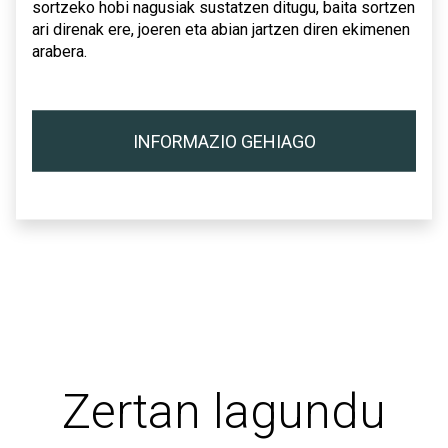
sortzeko hobi nagusiak sustatzen ditugu, baita sortzen
ari direnak ere, joeren eta abian jartzen diren ekimenen
arabera.
INFORMAZIO GEHIAGO
Zertan lagundu