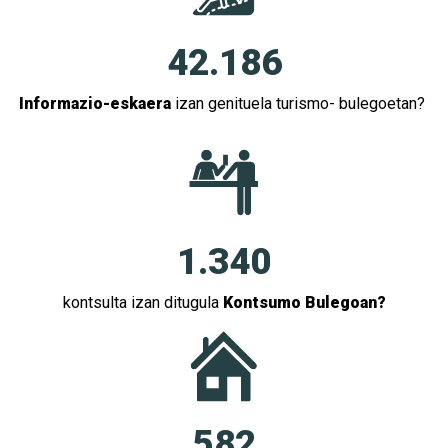
42.186
Informazio-eskaera
izan genituela turismo- bulegoetan?
1.340
kontsulta izan ditugula
Kontsumo Bulegoan?
582