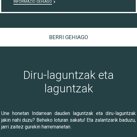
INFORMAZIO GEHIAGO
BERRI GEHIAGO
Diru-laguntzak eta
laguntzak
Une honetan Indarrean dauden laguntzak eta diru-laguntzak
jakin nahi duzu? Beheko loturan sakatu! Eta zalantzarik baduzu,
jarri zaitez gurekin harremanetan.