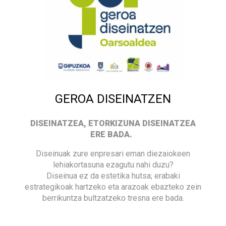
GEROA DISEINATZEN
DISEINATZEA, ETORKIZUNA DISEINATZEA
ERE BADA.
Diseinuak zure enpresari eman diezaiokeen
lehiakortasuna ezagutu nahi duzu?
Diseinua ez da estetika hutsa; erabaki
estrategikoak hartzeko eta arazoak ebazteko zein
berrikuntza bultzatzeko tresna ere bada.