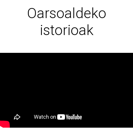
Oarsoaldeko
istorioak