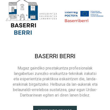
BASERRI BERRI
Mugaz gaindiko prestakuntza profesionalak
langabetuei zurezko eraikuntza-teknikak irakatsi
eta esperientzia praktikoa eskaintzen die, landa-
eraikinak birgaitzeko. Helburua da lan-aukerak eta
belaunaldi-erreleboa sustatzea, gaur egun Urdax-
Dantxarinean egiten ari diren lanen bidez.