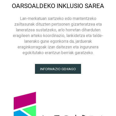
OARSOALDEKO INKLUSIO SAREA
Lan-merkatuan sartzeko edo mantentzeko
zailtasunak dituzten pertsonen gizarteratzea eta
laneratzea sustatzeko, arlo horretan diharduten
eragileen arteko koordinazio, lankidetza eta talde-
lanerako gune egonkorra da, jarduerak
eraginkorragoak izan daitezen eta ingurunera
egokitutako erantzun berriak garatzeko.
INFORMAZIO GEHIAGO