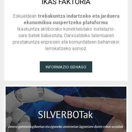
IKAS FAKTORIA
Eskualdean
trebakuntza indartzeko eta jarduera
ekonomikoa suspertzeko plataforma
.
Ikaskuntza aktiborako konektatutako instalazio-
sare batek babestuta, Oarsoaldeko talentuaren
prestakuntza enpresen eta komunitateen beharrekin
lerrokatzeko asmoz.
INFORMAZIO GEHIAGO