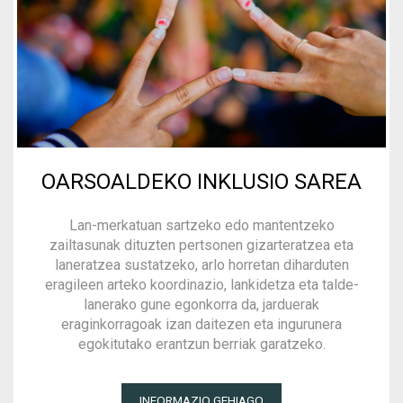
OARSOALDEKO INKLUSIO SAREA
Lan-merkatuan sartzeko edo mantentzeko
zailtasunak dituzten pertsonen gizarteratzea eta
laneratzea sustatzeko, arlo horretan diharduten
eragileen arteko koordinazio, lankidetza eta talde-
lanerako gune egonkorra da, jarduerak
eraginkorragoak izan daitezen eta ingurunera
egokitutako erantzun berriak garatzeko.
INFORMAZIO GEHIAGO