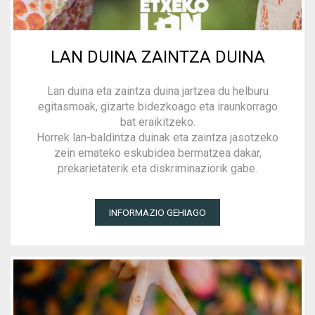
LAN DUINA ZAINTZA DUINA
Lan duina eta zaintza duina jartzea du helburu
egitasmoak, gizarte bidezkoago eta iraunkorrago
bat eraikitzeko.
Horrek lan-baldintza duinak eta zaintza jasotzeko
zein emateko eskubidea bermatzea dakar,
prekarietaterik eta diskriminaziorik gabe.
INFORMAZIO GEHIAGO