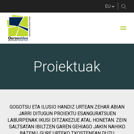
Proiektuak
Proiektuak
GOGOTSU ETA ILUSIO HANDIZ URTEAN ZEHAR ABIAN
JARRI DITUGUN PROIEKTU ESANGURATSUEN
LABURPENAK IKUSI DITZAKEZUE ATAL HONETAN. ZEIN
SALTSATAN IBILTZEN GAREN GEHIAGO JAKIN NAHIKO
BAZENU, GURE URTEKO TXOSTENEAN DUZU