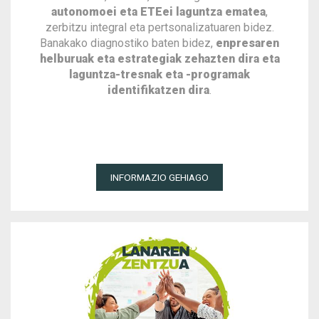
autonomoei eta ETEei laguntza ematea
,
zerbitzu integral eta pertsonalizatuaren bidez.
Banakako diagnostiko baten bidez,
enpresaren
helburuak eta estrategiak zehazten dira eta
laguntza-tresnak eta -programak
identifikatzen dira
.
INFORMAZIO GEHIAGO