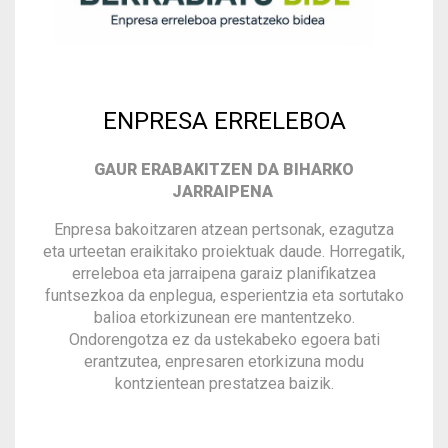
ENPRESA ERRELEBOA
GAUR ERABAKITZEN DA BIHARKO
JARRAIPENA
Enpresa bakoitzaren atzean pertsonak, ezagutza
eta urteetan eraikitako proiektuak daude. Horregatik,
erreleboa eta jarraipena garaiz planifikatzea
funtsezkoa da enplegua, esperientzia eta sortutako
balioa etorkizunean ere mantentzeko.
Ondorengotza ez da ustekabeko egoera bati
erantzutea, enpresaren etorkizuna modu
kontzientean prestatzea baizik.