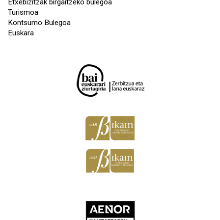
Etxebizitzak birgaitzeko bulegoa
Turismoa
Kontsumo Bulegoa
Euskara