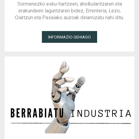
Sormenezko esku-hartzeen, aholkularitzaren eta
erakundeen laguntzaren bidez, Errenteria, Lezo,
Oiartzun eta Pasaiako auzoak dinamizatu nahi ditu.
INFORMAZIO GEHIAGO