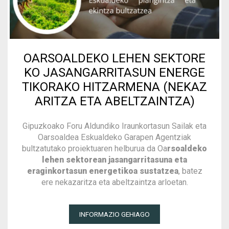
OARSOALDEKO LEHEN SEKTORE
KO JASANGARRITASUN ENERGE
TIKORAKO HITZARMENA (NEKAZ
ARITZA ETA ABELTZAINTZA)
Gipuzkoako Foru Aldundiko Iraunkortasun Sailak eta
Oarsoaldea Eskualdeko Garapen Agentziak
bultzatutako proiektuaren helburua da Oa
rsoaldeko
lehen sektorean jasangarritasuna eta
eraginkortasun energetikoa sustatzea
, batez
ere nekazaritza eta abeltzaintza arloetan.
INFORMAZIO GEHIAGO