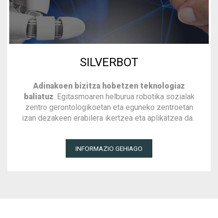
SILVERBOT
Adinakoen bizitza hobetzen teknologiaz
baliatuz
. Egitasmoaren helburua robotika sozialak
zentro gerontologikoetan eta eguneko zentroetan
izan dezakeen erabilera ikertzea eta aplikatzea da.
INFORMAZIO GEHIAGO