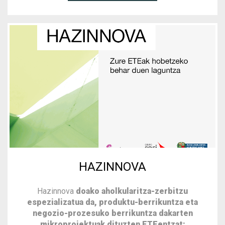
HAZINNOVA
Hazinnova
doako aholkularitza-zerbitzu
espezializatua da, produktu-berrikuntza eta
negozio-prozesuko berrikuntza dakarten
mikroproiektuak dituzten ETEentzat: