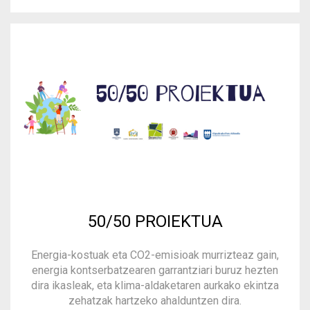
50/50 PROIEKTUA
Energia-kostuak eta CO2-emisioak murrizteaz gain,
energia kontserbatzearen garrantziari buruz hezten
dira ikasleak, eta klima-aldaketaren aurkako ekintza
zehatzak hartzeko ahalduntzen dira.