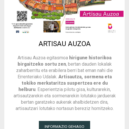
ARTISAU AUZOA
Artisau Auzoa egitasmoa
hirigune historikoa
birgaitzeko
sortu zen
, bertan dauden lokalak
zaharberritu eta erabilera berri bat eman nahi die
Errenteriako Udalak.
Artisautza, sormena eta
tokiko merkataritza suspertzea ere du
helburu
. Esperientzia pilotu gisa, kulturarekin,
artisautzarekin eta sormenarekin lotutako jarduerak
bertan garatzeko aukerak ahalbidetzen dira,
artisautzari lotutako nortasun bereziz hornitzeko.
INFORMAZIO GEHIAGO