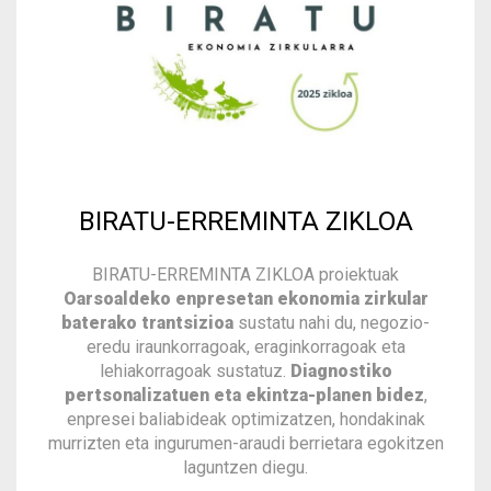
BIRATU-ERREMINTA ZIKLOA
BIRATU-ERREMINTA ZIKLOA proiektuak
Oarsoaldeko enpresetan ekonomia zirkular
baterako trantsizioa
sustatu nahi du, negozio-
eredu iraunkorragoak, eraginkorragoak eta
lehiakorragoak sustatuz.
Diagnostiko
pertsonalizatuen eta ekintza-planen bidez
,
enpresei baliabideak optimizatzen, hondakinak
murrizten eta ingurumen-araudi berrietara egokitzen
laguntzen diegu.