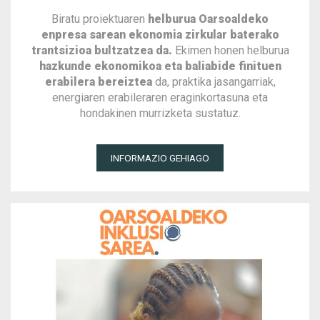
Biratu proiektuaren
helburua Oarsoaldeko
enpresa sarean ekonomia zirkular baterako
trantsizioa bultzatzea da.
Ekimen honen helburua
hazkunde ekonomikoa eta baliabide finituen
erabilera bereiztea
da, praktika jasangarriak,
energiaren erabileraren eraginkortasuna eta
hondakinen murrizketa sustatuz.
INFORMAZIO GEHIAGO