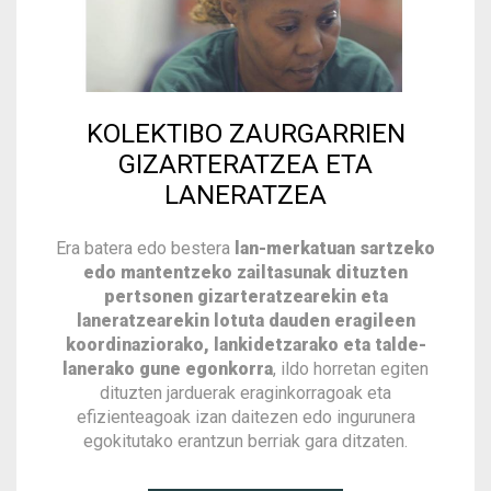
KOLEKTIBO ZAURGARRIEN
GIZARTERATZEA ETA
LANERATZEA
Era batera edo bestera
lan-merkatuan sartzeko
edo mantentzeko zailtasunak dituzten
pertsonen gizarteratzearekin eta
laneratzearekin lotuta dauden eragileen
koordinaziorako, lankidetzarako eta talde-
lanerako gune egonkorra
, ildo horretan egiten
dituzten jarduerak eraginkorragoak eta
efizienteagoak izan daitezen edo ingurunera
egokitutako erantzun berriak gara ditzaten.