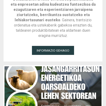
eta enpresetan adina kudeatzea funtsezkoa da
ezagutzaren eta esperientziaren jarraipena
ziurtatzeko, berrikuntza sustatzeko eta
lehiakortasunari eusteko
. Gainera, trantsizio
ordenatua eta ustekaberik gabekoa errazten du,
taldearen produktibitatean eta aldartean duen
eragina murriztuz.
INFORMAZIO GEHIAGO