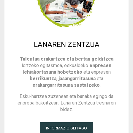
LANAREN ZENTZUA
Talentua erakartzea eta bertan gelditzea
lortzeko egitasmoa, eskualdeko
enpresen
lehiakortasuna hobetzeko
eta enpresen
berrikuntza
,
jasangarritasuna
eta
erakargarritasuna sustatzeko
.
Esku-hartzea zuzenean eta banaka egingo da
enpresa bakoitzean, Lanaren Zentzua tresnaren
bidez.
INFORMAZIO GEHIAGO