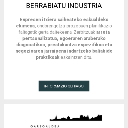
BERRABIATU INDUSTRIA
Enpresen itxiera saihesteko eskualdeko
ekimena,
ondorengotza-prozesuen planifikazio
faltagatik gerta daitekeena. Zerbitzuak
arreta
pertsonalizatua, egoeraren araberako
diagnostikoa, prestakuntza espezifikoa eta
negozioaren jarraipena indartzeko baliabide
praktikoak
eskaintzen ditu.
INFORMAZIO GEHIAGO