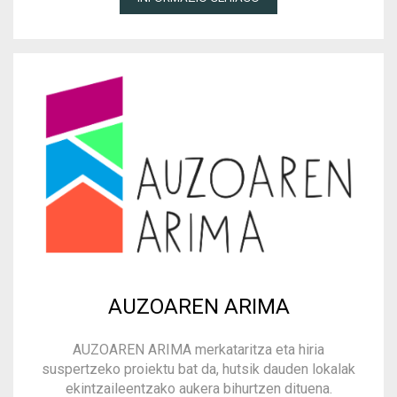
AUZOAREN ARIMA
AUZOAREN ARIMA merkataritza eta hiria
suspertzeko proiektu bat da, hutsik dauden lokalak
ekintzaileentzako aukera bihurtzen dituena.