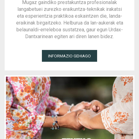
Mugaz gaindiko prestakuntza profesionalak
langabetuei zurezko eraikuntza-teknikak irakatsi
eta esperientzia praktikoa eskaintzen die, landa-
eraikinak birgaitzeko. Helburua da lan-aukerak eta
belaunaldi-erreleboa sustatzea, gaur egun Urdax-
Dantxarinean egiten ari diren lanen bidez.
INFORMAZIO GEHIAGO