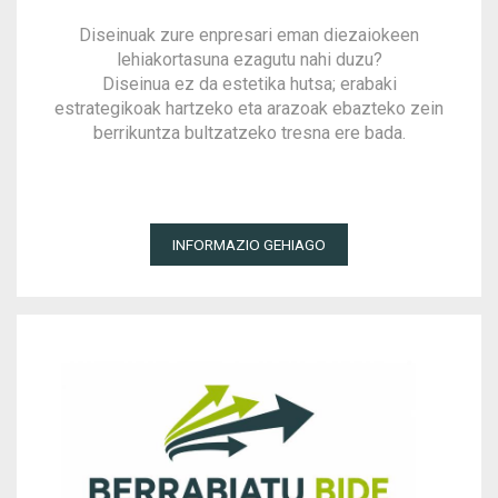
Diseinuak zure enpresari eman diezaiokeen
lehiakortasuna ezagutu nahi duzu?
Diseinua ez da estetika hutsa; erabaki
estrategikoak hartzeko eta arazoak ebazteko zein
berrikuntza bultzatzeko tresna ere bada.
INFORMAZIO GEHIAGO