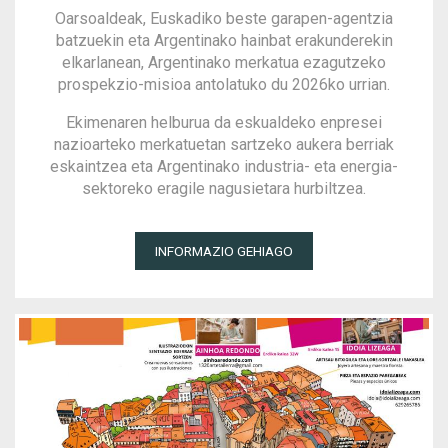
Oarsoaldeak, Euskadiko beste garapen-agentzia
batzuekin eta Argentinako hainbat erakunderekin
elkarlanean, Argentinako merkatua ezagutzeko
prospekzio-misioa antolatuko du 2026ko urrian.
Ekimenaren helburua da eskualdeko enpresei
nazioarteko merkatuetan sartzeko aukera berriak
eskaintzea eta Argentinako industria- eta energia-
sektoreko eragile nagusietara hurbiltzea.
INFORMAZIO GEHIAGO