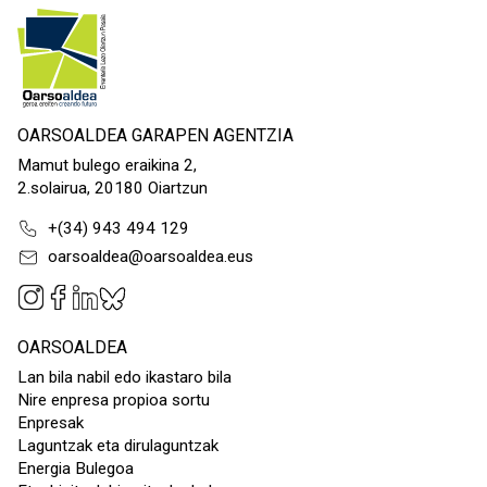
OARSOALDEA GARAPEN AGENTZIA
Mamut bulego eraikina 2,
2.solairua, 20180 Oiartzun
+(34) 943 494 129
oarsoaldea@oarsoaldea.eus
OARSOALDEA
Lan bila nabil edo ikastaro bila
Nire enpresa propioa sortu
Enpresak
Laguntzak eta dirulaguntzak
Energia Bulegoa