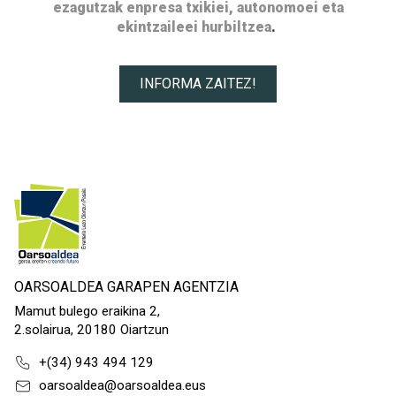
ezagutzak enpresa txikiei, autonomoei eta
ekintzaileei hurbiltzea
.
INFORMA ZAITEZ!
OARSOALDEA GARAPEN AGENTZIA
Mamut bulego eraikina 2,
2.solairua, 20180 Oiartzun
+(34) 943 494 129
oarsoaldea@oarsoaldea.eus