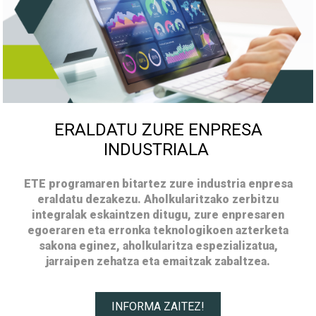
ERALDATU ZURE ENPRESA
INDUSTRIALA
ETE programaren bitartez zure industria enpresa
eraldatu dezakezu. Aholkularitzako zerbitzu
integralak eskaintzen ditugu, zure enpresaren
egoeraren eta erronka teknologikoen azterketa
sakona eginez, aholkularitza espezializatua,
jarraipen zehatza eta emaitzak zabaltzea.
INFORMA ZAITEZ!