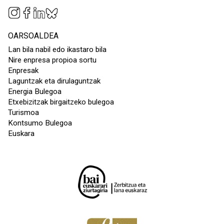
OARSOALDEA
Lan bila nabil edo ikastaro bila
Nire enpresa propioa sortu
Enpresak
Laguntzak eta dirulaguntzak
Energia Bulegoa
Etxebizitzak birgaitzeko bulegoa
Turismoa
Kontsumo Bulegoa
Euskara