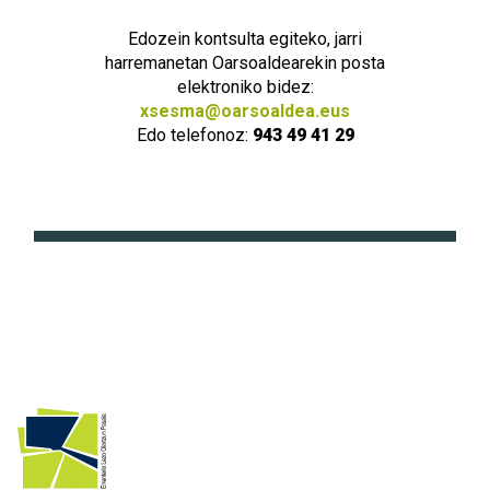
Edozein kontsulta egiteko, jarri
harremanetan Oarsoaldearekin posta
elektroniko bidez:
xsesma@oarsoaldea.eus
Edo telefonoz:
943 49 41 29