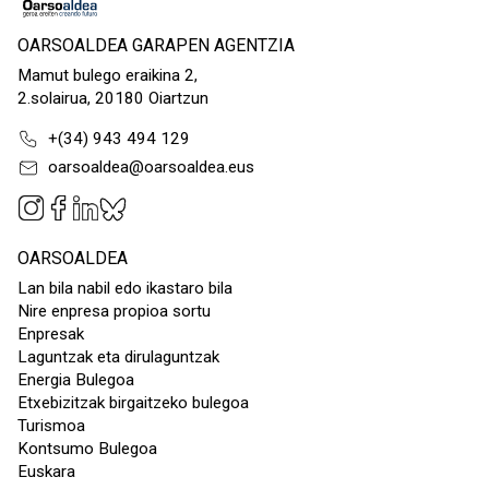
OARSOALDEA GARAPEN AGENTZIA
Mamut bulego eraikina 2,
2.solairua, 20180 Oiartzun
+(34) 943 494 129
oarsoaldea@oarsoaldea.eus
OARSOALDEA
Lan bila nabil edo ikastaro bila
Nire enpresa propioa sortu
Enpresak
Laguntzak eta dirulaguntzak
Energia Bulegoa
Etxebizitzak birgaitzeko bulegoa
Turismoa
Kontsumo Bulegoa
Euskara