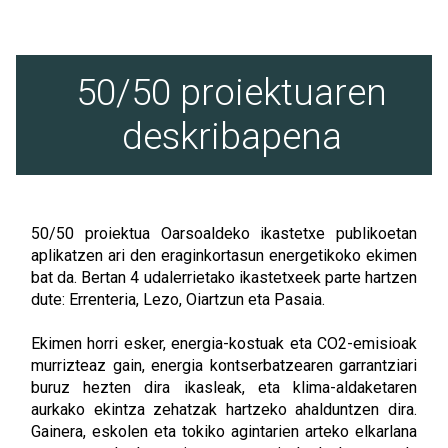
50/50 proiektuaren
deskribapena
50/50 proiektua Oarsoaldeko ikastetxe publikoetan
aplikatzen ari den eraginkortasun energetikoko ekimen
bat da. Bertan 4 udalerrietako ikastetxeek parte hartzen
dute: Errenteria, Lezo, Oiartzun eta Pasaia.
Ekimen horri esker, energia-kostuak eta CO2-emisioak
murrizteaz gain, energia kontserbatzearen garrantziari
buruz hezten dira ikasleak, eta klima-aldaketaren
aurkako ekintza zehatzak hartzeko ahalduntzen dira.
Gainera, eskolen eta tokiko agintarien arteko elkarlana