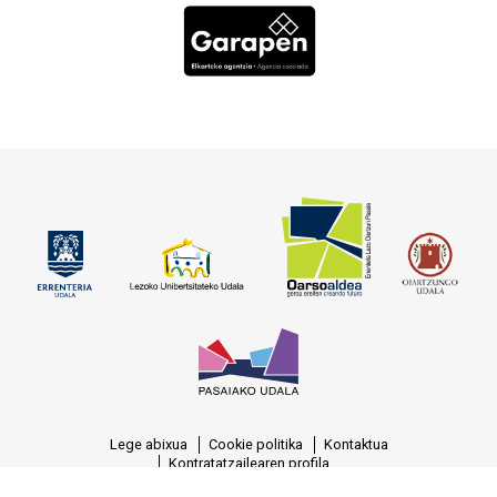
Lege abixua
Cookie politika
Kontaktua
Kontratatzailearen profila
© OARSOALDEA, S.A. Reg.M. Gipuzkoa, T.-1377, F.-129, H.-SS-7388, C.I.F.: