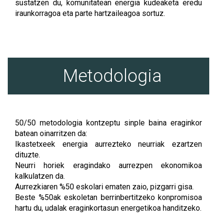
sustatzen du, komunitatean energia kudeaketa eredu
iraunkorragoa eta parte hartzaileagoa sortuz.
Metodologia
50/50 metodologia kontzeptu sinple baina eraginkor
batean oinarritzen da:
Ikastetxeek energia aurrezteko neurriak ezartzen
dituzte.
Neurri horiek eragindako aurrezpen ekonomikoa
kalkulatzen da.
Aurrezkiaren %50 eskolari ematen zaio, pizgarri gisa.
Beste %50ak eskoletan berrinbertitzeko konpromisoa
hartu du, udalak eraginkortasun energetikoa handitzeko.