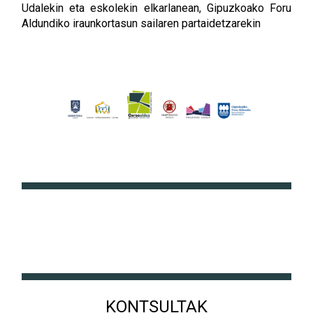
Udalekin eta eskolekin elkarlanean, Gipuzkoako Foru
Aldundiko iraunkortasun sailaren partaidetzarekin
KONTSULTAK