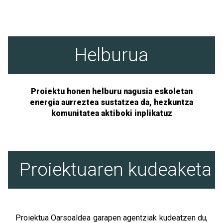
Helburua
Proiektu honen helburu nagusia eskoletan
energia aurreztea sustatzea da, hezkuntza
komunitatea aktiboki inplikatuz
Proiektuaren kudeaketa
Proiektua Oarsoaldea garapen agentziak kudeatzen du,