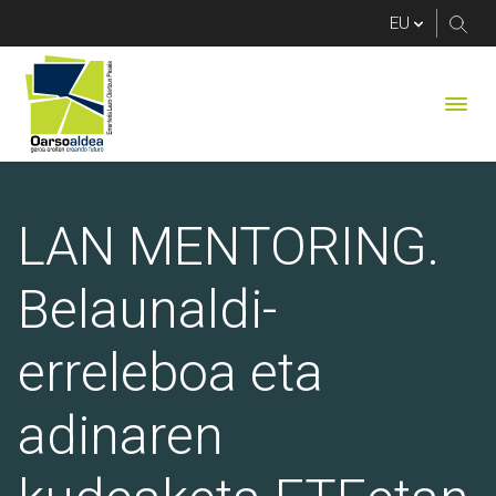
LAN MENTORING. Bela
LAN MENTORING.
Belaunaldi-
erreleboa eta
adinaren