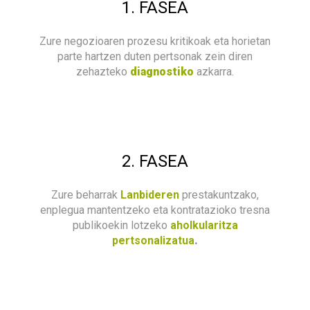
1. FASEA
Zure negozioaren prozesu kritikoak eta horietan
parte hartzen duten pertsonak zein diren
zehazteko
diagnostiko
azkarra.
2. FASEA
Zure beharrak
Lanbideren
prestakuntzako,
enplegua mantentzeko eta kontratazioko tresna
publikoekin lotzeko
aholkularitza
pertsonalizatua
.