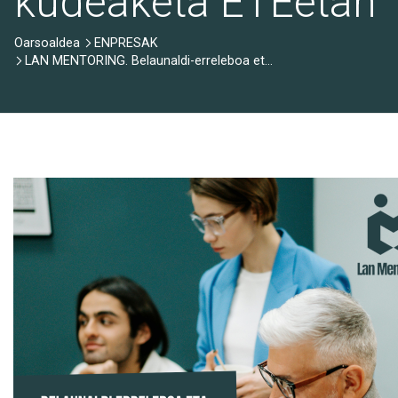
kudeaketa ETEetan
Oarsoaldea
ENPRESAK
LAN MENTORING. Belaunaldi-erreleboa eta adinaren kudeaketa enpresetan