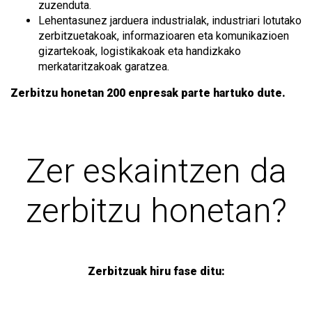
zuzenduta.
Lehentasunez jarduera industrialak, industriari lotutako
zerbitzuetakoak, informazioaren eta komunikazioen
gizartekoak, logistikakoak eta handizkako
merkataritzakoak garatzea.
Zerbitzu honetan 200 enpresak parte hartuko dute.
Zer eskaintzen da
zerbitzu honetan?
Zerbitzuak hiru fase ditu: