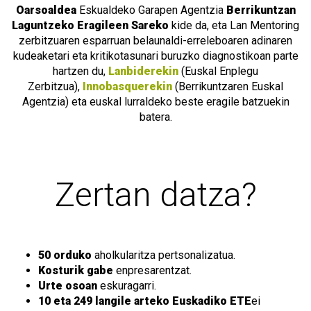
Oarsoaldea
Eskualdeko Garapen Agentzia
Berrikuntzan
Laguntzeko Eragileen Sareko
kide da, eta Lan Mentoring
zerbitzuaren esparruan belaunaldi-erreleboaren adinaren
kudeaketari eta kritikotasunari buruzko diagnostikoan parte
hartzen du,
Lanbiderekin
(Euskal Enplegu
Zerbitzua),
Innobasquerekin
(Berrikuntzaren Euskal
Agentzia) eta euskal lurraldeko beste eragile batzuekin
batera.
Zertan datza?
50 orduko
aholkularitza pertsonalizatua.
Kosturik gabe
enpresarentzat.
Urte osoan
eskuragarri.
10 eta 249 langile arteko
Euskadiko
ETE
ei