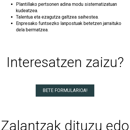
Plantillako pertsonen adina modu sistematizatuan
kudeatzea.
Talentua eta ezagutza galtzea saihestea.
Enpresako funtsezko lanpostuak betetzen jarraituko
dela bermatzea.
Interesatzen zaizu?
BETE FORMULARIOA!
Zalantzak dituzu edo