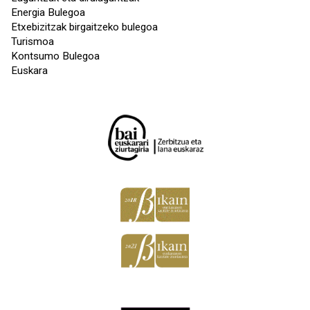
Energia Bulegoa
Etxebizitzak birgaitzeko bulegoa
Turismoa
Kontsumo Bulegoa
Euskara