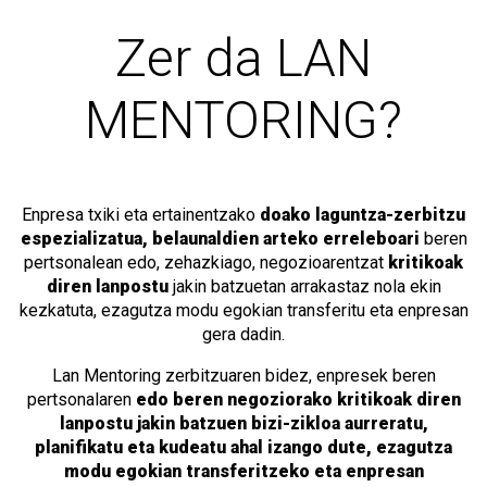
Zer da LAN
MENTORING?
Enpresa txiki eta ertainentzako
doako laguntza-zerbitzu
espezializatua,
belaunaldien arteko erreleboari
beren
pertsonalean edo, zehazkiago, negozioarentzat
kritikoak
diren lanpostu
jakin batzuetan arrakastaz nola ekin
kezkatuta, ezagutza modu egokian transferitu eta enpresan
gera dadin.
Lan Mentoring zerbitzuaren bidez, enpresek beren
pertsonalaren
edo beren negoziorako kritikoak diren
lanpostu jakin batzuen bizi-zikloa aurreratu,
planifikatu eta kudeatu
ahal izango dute,
ezagutza
modu egokian transferitzeko eta enpresan