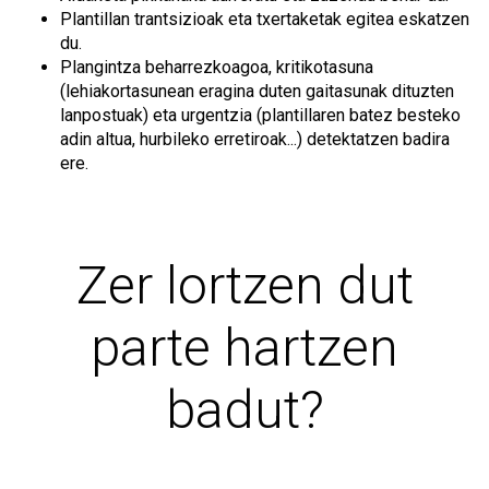
Plantillan trantsizioak eta txertaketak egitea eskatzen
du.
Plangintza beharrezkoagoa, kritikotasuna
(lehiakortasunean eragina duten gaitasunak dituzten
lanpostuak) eta urgentzia (plantillaren batez besteko
adin altua, hurbileko erretiroak...) detektatzen badira
ere.
Zer lortzen dut
parte hartzen
badut?