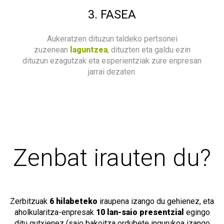
3. FASEA
Aukeratzen dituzun taldeko pertsonei
zuzenean
laguntzea
, dituzten eta galdu ezin
dituzun ezagutzak eta esperientziak zure enpresan
jarrai dezaten.
Zenbat irauten du?
Zerbitzuak
6 hilabeteko
iraupena izango du gehienez, eta
aholkularitza-enpresak
10 lan-saio presentzial
egingo
ditu gutxienez (saio bakoitza ordubete ingurukoa izango