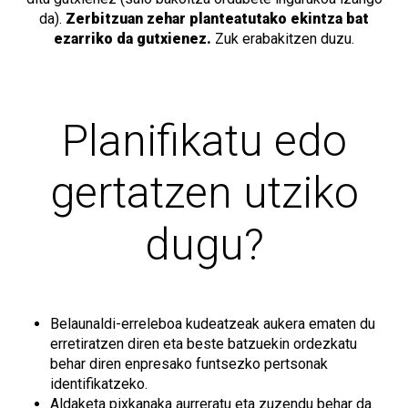
da).
Zerbitzuan zehar planteatutako ekintza bat
ezarriko da gutxienez.
Zuk erabakitzen duzu.
Planifikatu edo
gertatzen utziko
dugu?
Belaunaldi-erreleboa kudeatzeak aukera ematen du
erretiratzen diren eta beste batzuekin ordezkatu
behar diren enpresako funtsezko pertsonak
identifikatzeko.
Aldaketa pixkanaka aurreratu eta zuzendu behar da.