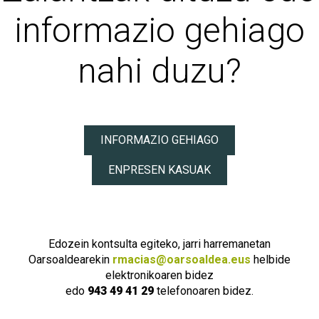
informazio gehiago
nahi duzu?
INFORMAZIO GEHIAGO
ENPRESEN KASUAK
Edozein kontsulta egiteko, jarri harremanetan
Oarsoaldearekin
rmacias@oarsoaldea.eus
helbide
elektronikoaren bidez
edo
943 49 41 29
telefonoaren bidez.