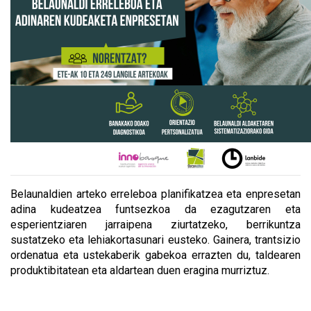
Belaunaldien arteko erreleboa planifikatzea eta enpresetan
adina kudeatzea funtsezkoa da ezagutzaren eta
esperientziaren jarraipena ziurtatzeko, berrikuntza
sustatzeko eta lehiakortasunari eusteko. Gainera, trantsizio
ordenatua eta ustekaberik gabekoa errazten du, taldearen
produktibitatean eta aldartean duen eragina murriztuz.