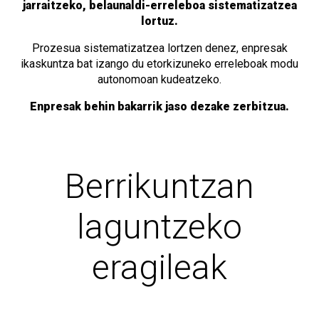
jarraitzeko, belaunaldi-erreleboa sistematizatzea
lortuz.
Prozesua sistematizatzea lortzen denez, enpresak
ikaskuntza bat izango du etorkizuneko erreleboak modu
autonomoan kudeatzeko.
Enpresak behin bakarrik jaso dezake zerbitzua.
Berrikuntzan
laguntzeko
eragileak