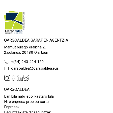
OARSOALDEA GARAPEN AGENTZIA
Mamut bulego eraikina 2,
2.solairua, 20180 Oiartzun
+(34) 943 494 129
oarsoaldea@oarsoaldea.eus
OARSOALDEA
Lan bila nabil edo ikastaro bila
Nire enpresa propioa sortu
Enpresak
Laguntzak eta dirulaguntzak