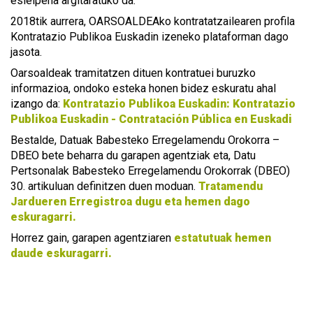
esleipena argitaratuko da.
2018tik aurrera, OARSOALDEAko kontratatzailearen profila
Kontratazio Publikoa Euskadin izeneko plataforman dago
jasota.
Oarsoaldeak tramitatzen dituen kontratuei buruzko
informazioa, ondoko esteka honen bidez eskuratu ahal
izango da:
Kontratazio Publikoa Euskadin: Kontratazio
Publikoa Euskadin - Contratación Pública en Euskadi
Bestalde, Datuak Babesteko Erregelamendu Orokorra –
DBEO bete beharra du garapen agentziak eta, Datu
Pertsonalak Babesteko Erregelamendu Orokorrak (DBEO)
30. artikuluan definitzen duen moduan.
Tratamendu
Jardueren Erregistroa dugu eta hemen dago
eskuragarri.
Horrez gain, garapen agentziaren
estatutuak hemen
daude eskuragarri.