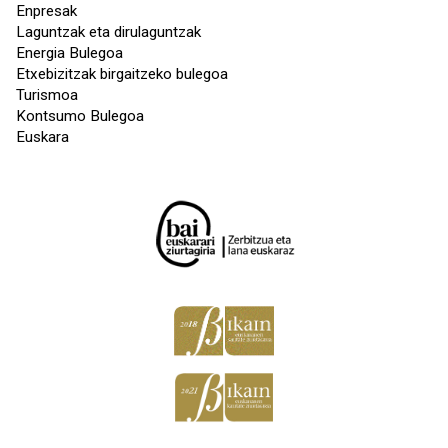
Enpresak
Laguntzak eta dirulaguntzak
Energia Bulegoa
Etxebizitzak birgaitzeko bulegoa
Turismoa
Kontsumo Bulegoa
Euskara