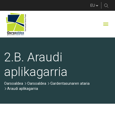
Araudi aplikagarria
2.B. Araudi
aplikagarria
Oarsoaldea
Oarsoaldea
Gardentasunaren ataria
Araudi aplikagarria