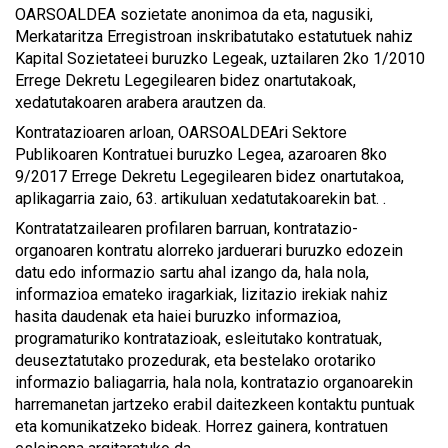
OARSOALDEA sozietate anonimoa da eta, nagusiki,
Merkataritza Erregistroan inskribatutako estatutuek nahiz
Kapital Sozietateei buruzko Legeak, uztailaren 2ko 1/2010
Errege Dekretu Legegilearen bidez onartutakoak,
xedatutakoaren arabera arautzen da.
Kontratazioaren arloan, OARSOALDEAri Sektore
Publikoaren Kontratuei buruzko Legea, azaroaren 8ko
9/2017 Errege Dekretu Legegilearen bidez onartutakoa,
aplikagarria zaio, 63. artikuluan xedatutakoarekin bat. .
Kontratatzailearen profilaren barruan, kontratazio-
organoaren kontratu alorreko jarduerari buruzko edozein
datu edo informazio sartu ahal izango da, hala nola,
informazioa emateko iragarkiak, lizitazio irekiak nahiz
hasita daudenak eta haiei buruzko informazioa,
programaturiko kontratazioak, esleitutako kontratuak,
deuseztatutako prozedurak, eta bestelako orotariko
informazio baliagarria, hala nola, kontratazio organoarekin
harremanetan jartzeko erabil daitezkeen kontaktu puntuak
eta komunikatzeko bideak. Horrez gainera, kontratuen