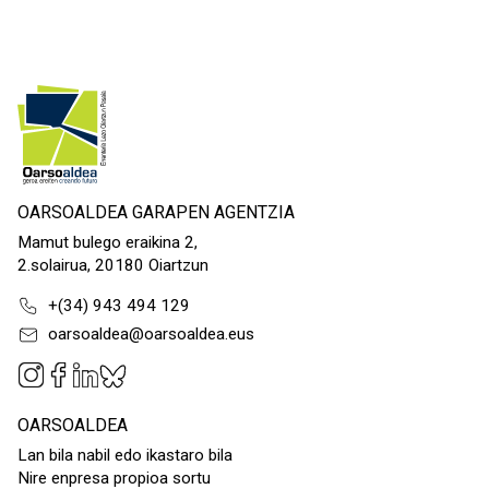
OARSOALDEA GARAPEN AGENTZIA
Mamut bulego eraikina 2,
2.solairua, 20180 Oiartzun
+(34) 943 494 129
oarsoaldea@oarsoaldea.eus
OARSOALDEA
Lan bila nabil edo ikastaro bila
Nire enpresa propioa sortu