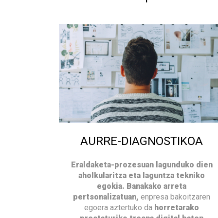
AURRE-DIAGNOSTIKOA
Eraldaketa-prozesuan lagunduko dien
aholkularitza eta laguntza tekniko
egokia.
Banakako arreta
pertsonalizatuan,
enpresa bakoitzaren
egoera aztertuko da
horretarako