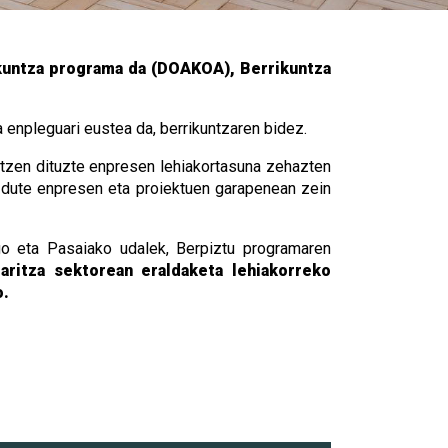
kuntza programa da (DOAKOA), Berrikuntza
a enpleguari eustea da, berrikuntzaren bidez.
zatzen dituzte enpresen lehiakortasuna zehazten
a dute enpresen eta proiektuen garapenean zein
ngo eta Pasaiako udalek, Berpiztu programaren
laritza sektorean eraldaketa lehiakorreko
o.