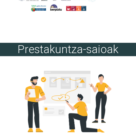
Prestakuntza-saioak