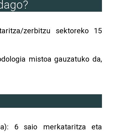
 dago?
aritza/zerbitzu sektoreko 15
dologia mistoa gauzatuko da,
a): 6 saio merkataritza eta