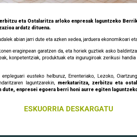
itzu eta Ostalaritza arloko enpresak laguntzeko Berri
azioa ardatz dituena.
dalek abian jarri dute eta azken xedea, jarduera ekonomikoari et
akonen eraginpean garatzen da, eta horiek guztiek asko baldint
leak, konpetentziak, produktuak eta ingurugiroak zerikusi handi
ta enpleguari eusteko helburuz, Errenteriako, Lezoko, Oiartzu
daritzaren laguntzarekin,
merkataritza, zerbitzu eta osta
 dute, enpresei egoera berri honi aurre egiten laguntzek
ESKUORRIA DESKARGATU