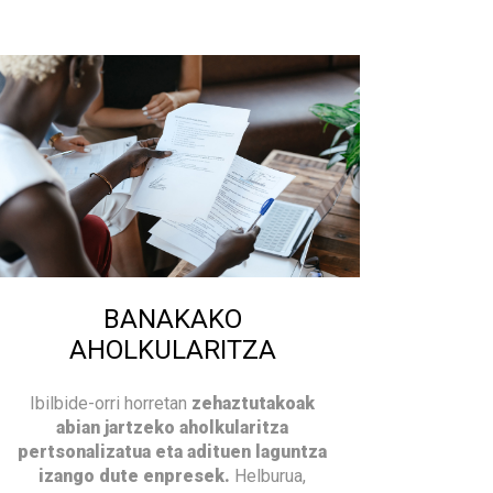
BANAKAKO
AHOLKULARITZA
Ibilbide-orri horretan
zehaztutakoak
abian jartzeko aholkularitza
pertsonalizatua eta adituen laguntza
izango dute enpresek.
Helburua,