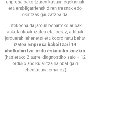
enpresa bakoitzaren kasuan egokienak
eta erabilgarrienak diren tresnak edo
ekintzak gauzatzea da.
Litekeena da jardun beharreko arloak
askotarikoak izatea eta, beraz, adituak
jarduerak lehenetsi eta koordinatu behar
izatea.
Enpresa bakoitzari 14
aholkularitza-ordu eskainiko zaizkio
(hasierako 2 aurre-diagnostiko saio + 12
orduko aholkularitza hainbat gairi
lehentasuna emanez).