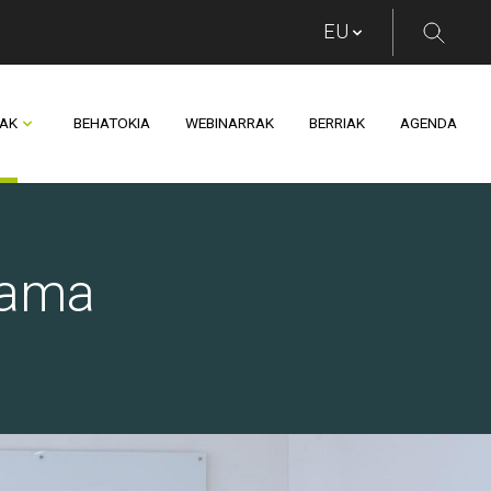
AK
BEHATOKIA
WEBINARRAK
BERRIAK
AGENDA
a Berpizten
rama