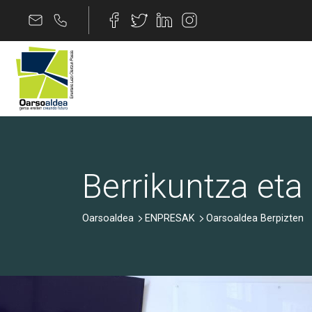
Edukira joan
Oarsoaldea Berpizten 
Berrikuntza et
Oarsoaldea
ENPRESAK
Oarsoaldea Berpizten