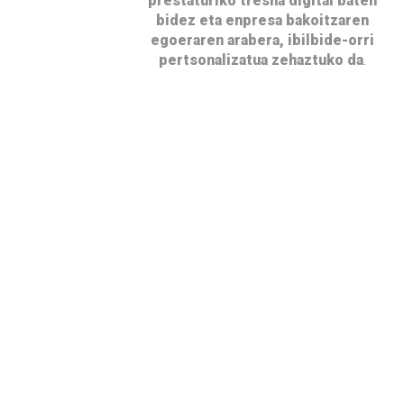
prestaturiko tresna digital baten
bidez eta enpresa bakoitzaren
egoeraren arabera, ibilbide-orri
pertsonalizatua zehaztuko da
.