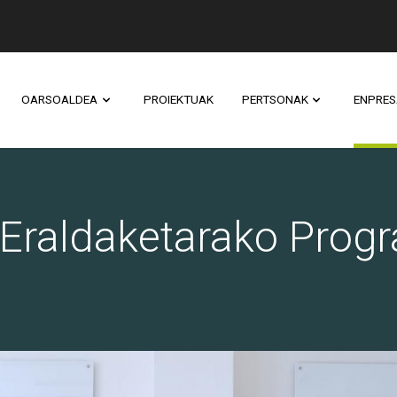
OARSOALDEA
PROIEKTUAK
PERTSONAK
ENPRES
- Galeria - Oarsoalde
a Eraldaketarako Prog