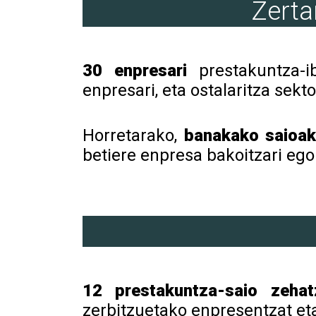
Zerta
30 enpresari
prestakuntza-ib
enpresari, eta ostalaritza sek
Horretarako,
banakako saioak
betiere enpresa bakoitzari egok
12 prestakuntza-saio zehat
zerbitzuetako enpresentzat eta