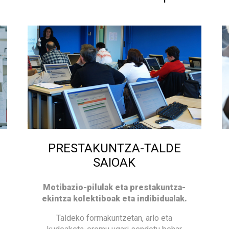
PRESTAKUNTZA-TALDE
SAIOAK
Motibazio-pilulak eta prestakuntza-
ekintza kolektiboak eta indibidualak.
Taldeko formakuntzetan, arlo eta