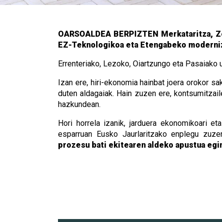
OARSOALDEA BERPIZTEN Merkataritza, Zerb
EZ-Teknologikoa eta Etengabeko moderniz
Errenteriako, Lezoko, Oiartzungo eta Pasaiako u
Izan ere, hiri-ekonomia hainbat joera orokor s
duten aldagaiak. Hain zuzen ere, kontsumitzai
hazkundean.
Hori horrela izanik, jarduera ekonomikoari e
esparruan Eusko Jaurlaritzako enplegu zuzen
prozesu bati ekitearen aldeko apustua egin