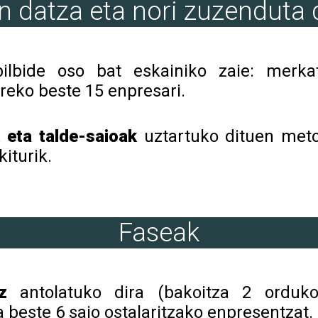
n datza eta nori zuzenduta
ilbide oso bat eskainiko zaie: merkat
toreko beste 15 enpresari.
 eta talde-saioak
uztartuko dituen meto
iturik.
Faseak
z
antolatuko dira (bakoitza 2 orduko
 beste 6 saio ostalaritzako enpresentzat.