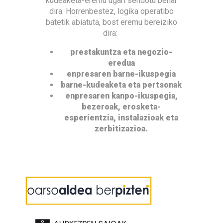
kudeaketa-eremu ugari sendotu behar
dira. Horrenbestez, logika operatibo
batetik abiatuta, bost eremu bereiziko
dira:
prestakuntza eta negozio-
eredua
enpresaren barne-ikuspegia
barne-kudeaketa eta pertsonak
enpresaren kanpo-ikuspegia,
bezeroak, erosketa-
esperientzia, instalazioak eta
zerbitizazioa.