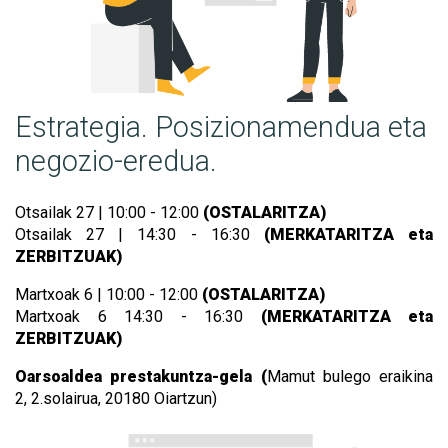
Estrategia. Posizionamendua eta
negozio-eredua.
Otsailak 27 | 10:00 - 12:00
(OSTALARITZA)
Otsailak 27 | 14:30 - 16:30
(MERKATARITZA eta
ZERBITZUAK)
Martxoak 6 | 10:00 - 12:00
(OSTALARITZA)
Martxoak 6 14:30 - 16:30
(MERKATARITZA eta
ZERBITZUAK)
Oarsoaldea prestakuntza-gela (
Mamut bulego eraikina
2,
2.solairua, 20180 Oiartzun)