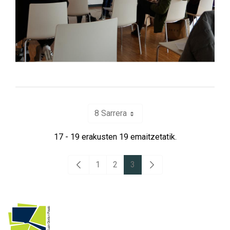
8 Sarrera
Per Page
17 - 19 erakusten 19 emaitzetatik.
1
2
3
Aurreko orria
Hurrengo orrialdea
Orrialdea
Orrialdea
Orrialdea