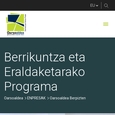
Oarsoaldea Berpizten 
Berrikuntza eta
Eraldaketarako
Programa
Oarsoaldea
ENPRESAK
Oarsoaldea Berpizten