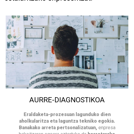
AURRE-DIAGNOSTIKOA
Eraldaketa-prozesuan lagunduko dien
aholkularitza eta laguntza tekniko egokia.
Banakako arreta pertsonalizatuan,
enpresa