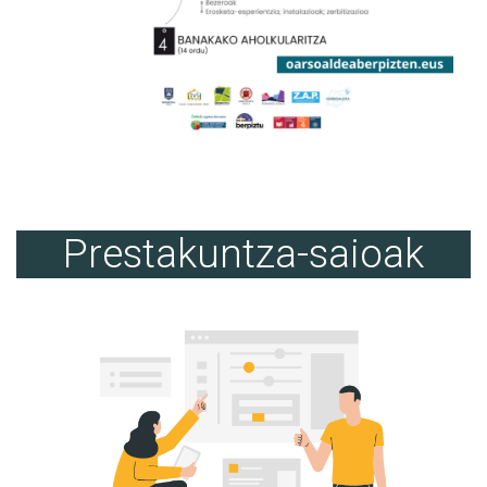
Prestakuntza-saioak