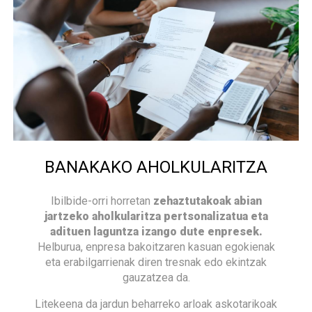
BANAKAKO AHOLKULARITZA
Ibilbide-orri horretan
zehaztutakoak abian
jartzeko aholkularitza pertsonalizatua eta
adituen laguntza izango dute enpresek.
Helburua, enpresa bakoitzaren kasuan egokienak
eta erabilgarrienak diren tresnak edo ekintzak
gauzatzea da.
Litekeena da jardun beharreko arloak askotarikoak