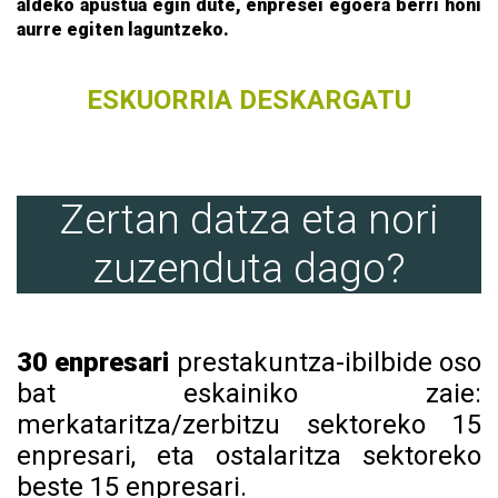
aldeko apustua egin dute, enpresei egoera berri honi
aurre egiten laguntzeko.
ESKUORRIA DESKARGATU
Zertan datza eta nori
zuzenduta dago?
30 enpresari
prestakuntza-ibilbide oso
bat eskainiko zaie:
merkataritza/zerbitzu sektoreko 15
enpresari, eta ostalaritza sektoreko
beste 15 enpresari.