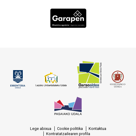
Lege abixua
Cookie politika
Kontaktua
Kontratatzailearen profila