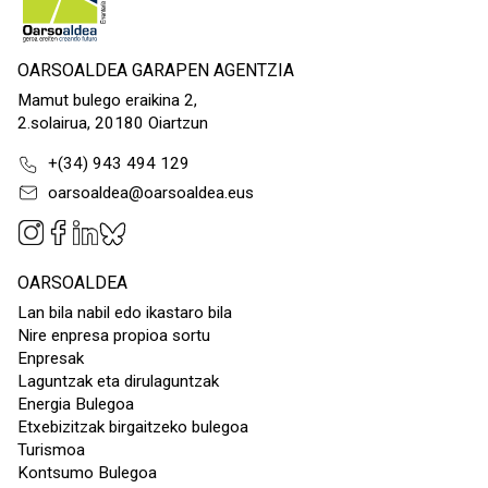
OARSOALDEA GARAPEN AGENTZIA
Mamut bulego eraikina 2,
2.solairua, 20180 Oiartzun
+(34) 943 494 129
oarsoaldea@oarsoaldea.eus
OARSOALDEA
Lan bila nabil edo ikastaro bila
Nire enpresa propioa sortu
Enpresak
Laguntzak eta dirulaguntzak
Energia Bulegoa
Etxebizitzak birgaitzeko bulegoa
Turismoa
Kontsumo Bulegoa