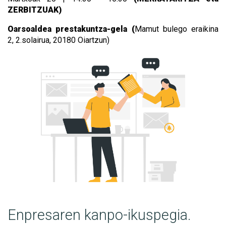
ZERBITZUAK)
Oarsoaldea prestakuntza-gela (
Mamut bulego eraikina
2,
2.solairua, 20180 Oiartzun)
Enpresaren kanpo-ikuspegia.