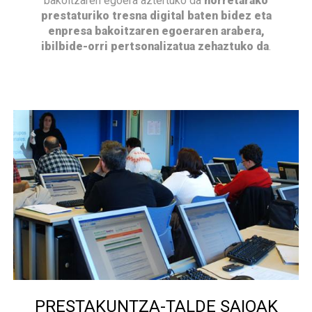
bakoitzaren egoera aztertuko da
horretarako
prestaturiko tresna digital baten bidez eta
enpresa bakoitzaren egoeraren arabera,
ibilbide-orri pertsonalizatua zehaztuko da
.
PRESTAKUNTZA-TALDE SAIOAK