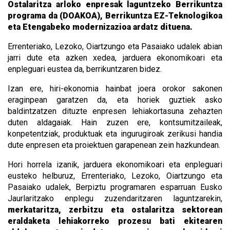
Ostalaritza arloko enpresak laguntzeko Berrikuntza
programa da (DOAKOA), Berrikuntza EZ-Teknologikoa
eta Etengabeko modernizazioa ardatz dituena.
Errenteriako, Lezoko, Oiartzungo eta Pasaiako udalek abian
jarri dute eta azken xedea, jarduera ekonomikoari eta
enpleguari eustea da, berrikuntzaren bidez.
Izan ere, hiri-ekonomia hainbat joera orokor sakonen
eraginpean garatzen da, eta horiek guztiek asko
baldintzatzen dituzte enpresen lehiakortasuna zehazten
duten aldagaiak. Hain zuzen ere, kontsumitzaileak,
konpetentziak, produktuak eta ingurugiroak zerikusi handia
dute enpresen eta proiektuen garapenean zein hazkundean.
Hori horrela izanik, jarduera ekonomikoari eta enpleguari
eusteko helburuz, Errenteriako, Lezoko, Oiartzungo eta
Pasaiako udalek, Berpiztu programaren esparruan Eusko
Jaurlaritzako enplegu zuzendaritzaren laguntzarekin,
merkataritza, zerbitzu eta ostalaritza sektorean
eraldaketa lehiakorreko prozesu bati ekitearen