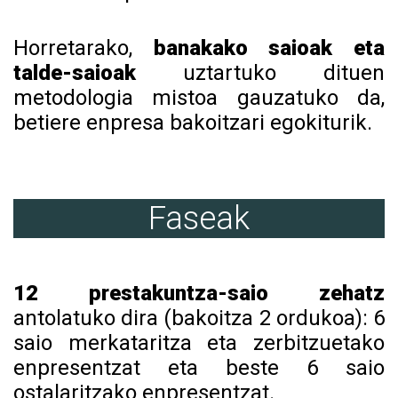
Horretarako,
banakako saioak eta
talde-saioak
uztartuko dituen
metodologia mistoa gauzatuko da,
betiere enpresa bakoitzari egokiturik.
Faseak
12 prestakuntza-saio zehatz
antolatuko dira (bakoitza 2 ordukoa): 6
saio merkataritza eta zerbitzuetako
enpresentzat eta beste 6 saio
ostalaritzako enpresentzat.