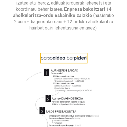
izatea eta, beraz, adituak jarduerak lehenetsi eta
koordinatu behar izatea.
Enpresa bakoitzari 14
aholkularitza-ordu eskainiko zaizkio
(hasierako
2 aurre-diagnostiko saio + 12 orduko aholkularitza
hainbat gairi lehentasuna emanez).