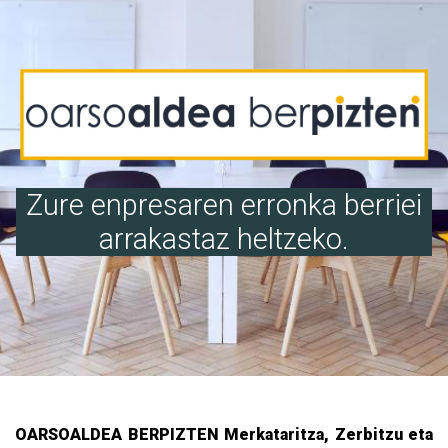
Zure enpresaren erronka berriei
arrakastaz heltzeko.
OARSOALDEA BERPIZTEN Merkataritza, Zerbitzu eta