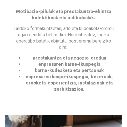
Motibazio-pilulak eta prestakuntza-ekintza
kolektiboak eta indibidualak.
Taldeko formakuntzetan, arlo eta kudeaketa-eremu
ugari sendotu behar dira. Horrenbestez, logika
operatibo batetik abiatuta, bost eremu bereiziko
dira:
prestakuntza eta negozio-eredua
enpresaren barne-ikuspegia
barne-kudeaketa eta pertsonak
enpresaren kanpo-ikuspegia, bezeroak,
erosketa-esperientzia, instalazioak eta
zerbitizazioa.