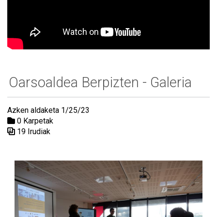
Oarsoaldea Berpizten - Galeria
Azken aldaketa 1/25/23
0 Karpetak
19 Irudiak
Media Galeria