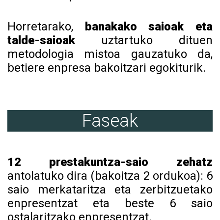
Horretarako,
banakako saioak eta
talde-saioak
uztartuko dituen
metodologia mistoa gauzatuko da,
betiere enpresa bakoitzari egokiturik.
Faseak
12 prestakuntza-saio zehatz
antolatuko dira (bakoitza 2 ordukoa): 6
saio merkataritza eta zerbitzuetako
enpresentzat eta beste 6 saio
ostalaritzako enpresentzat.