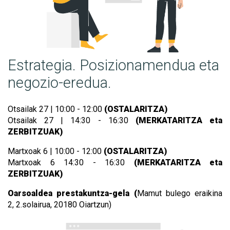
Estrategia. Posizionamendua eta
negozio-eredua.
Otsailak 27 | 10:00 - 12:00
(OSTALARITZA)
Otsailak 27 | 14:30 - 16:30
(MERKATARITZA eta
ZERBITZUAK)
Martxoak 6 | 10:00 - 12:00
(OSTALARITZA)
Martxoak 6 14:30 - 16:30
(MERKATARITZA eta
ZERBITZUAK)
Oarsoaldea prestakuntza-gela (
Mamut bulego eraikina
2,
2.solairua, 20180 Oiartzun)