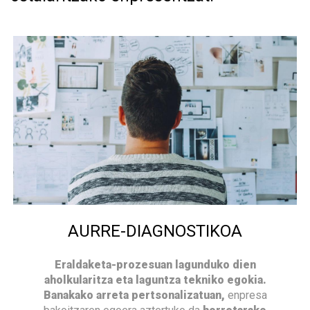
AURRE-DIAGNOSTIKOA
Eraldaketa-prozesuan lagunduko dien
aholkularitza eta laguntza tekniko egokia.
Banakako arreta pertsonalizatuan,
enpresa