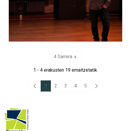
4 Sarrera
Per Page
1 - 4 erakusten 19 emaitzetatik.
1
2
3
4
5
Aurreko orria
Hurrengo orrialde
Orrialdea
Orrialdea
Orrialdea
Orrialdea
Orrialdea