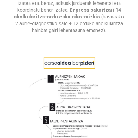
izatea eta, beraz, adituak jarduerak lehenetsi eta
koordinatu behar izatea.
Enpresa bakoitzari 14
aholkularitza-ordu eskainiko zaizkio
(hasierako
2 aurre-diagnostiko saio + 12 orduko aholkularitza
hainbat gairi lehentasuna emanez).