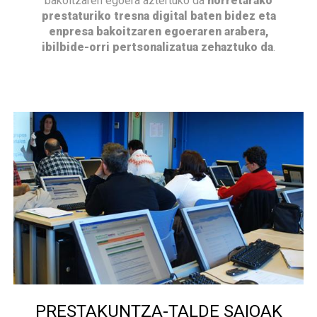
bakoitzaren egoera aztertuko da
horretarako
prestaturiko tresna digital baten bidez eta
enpresa bakoitzaren egoeraren arabera,
ibilbide-orri pertsonalizatua zehaztuko da
.
PRESTAKUNTZA-TALDE SAIOAK