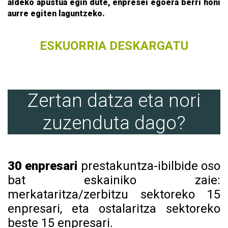
aldeko apustua egin dute, enpresei egoera berri honi
aurre egiten laguntzeko.
ESKUORRIA DESKARGATU
Zertan datza eta nori
zuzenduta dago?
30 enpresari
prestakuntza-ibilbide oso
bat eskainiko zaie:
merkataritza/zerbitzu sektoreko 15
enpresari, eta ostalaritza sektoreko
beste 15 enpresari.