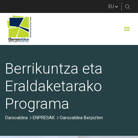
Oarsoaldea Berpizten 
Berrikuntza eta
Eraldaketarako
Programa
Oarsoaldea
ENPRESAK
Oarsoaldea Berpizten