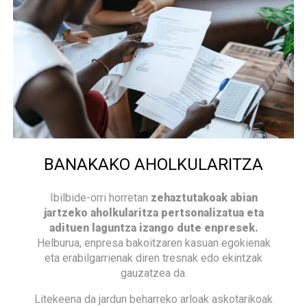
BANAKAKO AHOLKULARITZA
Ibilbide-orri horretan
zehaztutakoak abian
jartzeko aholkularitza pertsonalizatua eta
adituen laguntza izango dute enpresek.
Helburua, enpresa bakoitzaren kasuan egokienak
eta erabilgarrienak diren tresnak edo ekintzak
gauzatzea da.
Litekeena da jardun beharreko arloak askotarikoak