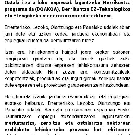
Ostalaritza arloko enpresak laguntzeko Berrikuntza
programa da (DOAKOA), Berrikuntza EZ-Teknologikoa
eta Etengabeko modernizazioa ardatz dituena.
Errenteriako, Lezoko, Oiartzungo eta Pasaiako udalek abian
jarri dute eta azken xedea, jarduera ekonomikoari eta
enpleguari eustea da, berrikuntzaren bidez.
Izan ere, hiri-ekonomia hainbat joera orokor sakonen
eraginpean garatzen da, eta horiek guztiek asko
baldintzatzen dituzte enpresen lehiakortasuna zehazten
duten aldagaiak. Hain zuzen ere, kontsumitzaileak,
konpetentziak, produktuak eta ingurugiroak zerikusi handia
dute enpresen eta proiektuen garapenean zein hazkundean.
Hori horrela izanik, jarduera ekonomikoari eta enpleguari
eusteko helburuz, Errenteriako, Lezoko, Oiartzungo eta
Pasaiako udalek, Berpiztu programaren esparruan Eusko
Jaurlaritzako enplegu zuzendaritzaren laguntzarekin,
merkataritza, zerbitzu eta ostalaritza sektorean
eraldaketa lehiakorreko prozesu bati ekitearen