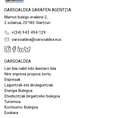
OARSOALDEA GARAPEN AGENTZIA
Mamut bulego eraikina 2,
2.solairua, 20180 Oiartzun
+(34) 943 494 129
oarsoaldea@oarsoaldea.eus
OARSOALDEA
Lan bila nabil edo ikastaro bila
Nire enpresa propioa sortu
Enpresak
Laguntzak eta dirulaguntzak
Energia Bulegoa
Etxebizitzak birgaitzeko bulegoa
Turismoa
Kontsumo Bulegoa
Euskara