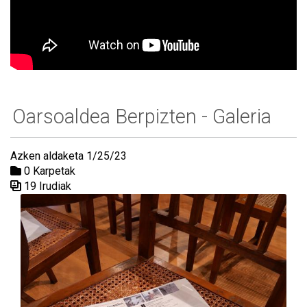
Oarsoaldea Berpizten - Galeria
Azken aldaketa 1/25/23
0 Karpetak
19 Irudiak
Media Galeria