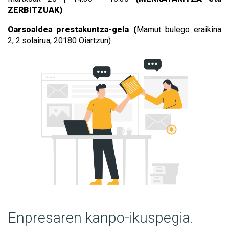
ZERBITZUAK)
Oarsoaldea prestakuntza-gela (
Mamut bulego eraikina
2,
2.solairua, 20180 Oiartzun)
Enpresaren kanpo-ikuspegia.