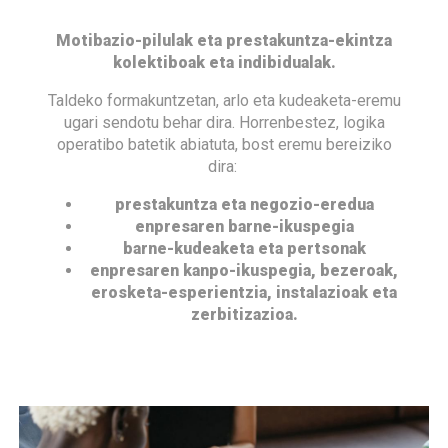
Motibazio-pilulak eta prestakuntza-ekintza
kolektiboak eta indibidualak.
Taldeko formakuntzetan, arlo eta kudeaketa-eremu
ugari sendotu behar dira. Horrenbestez, logika
operatibo batetik abiatuta, bost eremu bereiziko
dira:
prestakuntza eta negozio-eredua
enpresaren barne-ikuspegia
barne-kudeaketa eta pertsonak
enpresaren kanpo-ikuspegia, bezeroak,
erosketa-esperientzia, instalazioak eta
zerbitizazioa.