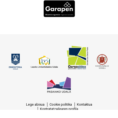
Lege abixua
Cookie politika
Kontaktua
Kontratatzailearen profila
© OARSOALDEA, S.A. Reg.M. Gipuzkoa, T.-1377, F.-129, H.-SS-7388, C.I.F.: