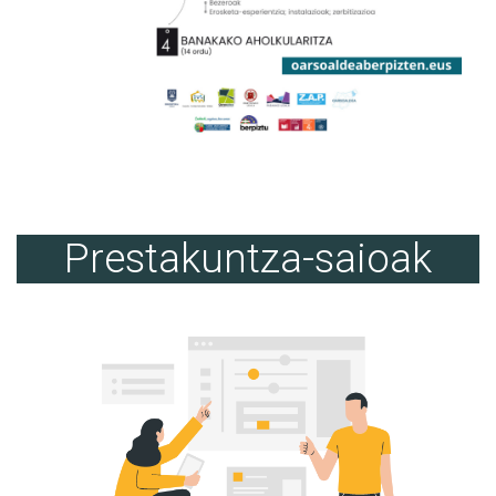
Prestakuntza-saioak