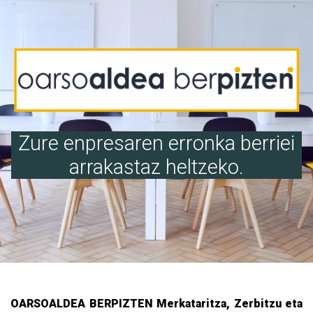
Zure enpresaren erronka berriei
arrakastaz heltzeko.
OARSOALDEA BERPIZTEN Merkataritza, Zerbitzu eta