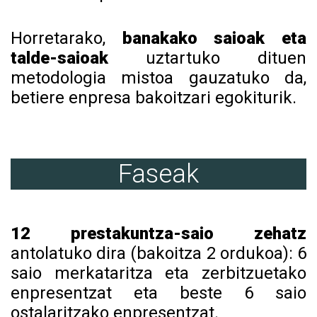
Horretarako,
banakako saioak eta
talde-saioak
uztartuko dituen
metodologia mistoa gauzatuko da,
betiere enpresa bakoitzari egokiturik.
Faseak
12 prestakuntza-saio zehatz
antolatuko dira (bakoitza 2 ordukoa): 6
saio merkataritza eta zerbitzuetako
enpresentzat eta beste 6 saio
ostalaritzako enpresentzat.