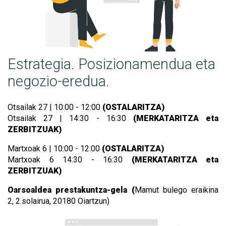
Estrategia. Posizionamendua eta
negozio-eredua.
Otsailak 27 | 10:00 - 12:00
(OSTALARITZA)
Otsailak 27 | 14:30 - 16:30
(MERKATARITZA eta
ZERBITZUAK)
Martxoak 6 | 10:00 - 12:00
(OSTALARITZA)
Martxoak 6 14:30 - 16:30
(MERKATARITZA eta
ZERBITZUAK)
Oarsoaldea prestakuntza-gela (
Mamut bulego eraikina
2,
2.solairua, 20180 Oiartzun)