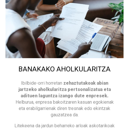
BANAKAKO AHOLKULARITZA
Ibilbide-orri horretan
zehaztutakoak abian
jartzeko aholkularitza pertsonalizatua eta
adituen laguntza izango dute enpresek.
Helburua, enpresa bakoitzaren kasuan egokienak
eta erabilgarrienak diren tresnak edo ekintzak
gauzatzea da.
Litekeena da jardun beharreko arloak askotarikoak