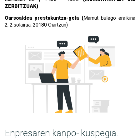
ZERBITZUAK)
Oarsoaldea prestakuntza-gela (
Mamut bulego eraikina
2,
2.solairua, 20180 Oiartzun)
Enpresaren kanpo-ikuspegia.