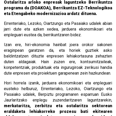
Ostalaritza arloko enpresak laguntzeko Berrikuntza
programa da (DOAKOA), Berrikuntza EZ-Teknologikoa
eta Etengabeko modernizazioa ardatz dituena.
Errenteriako, Lezoko, Oiartzungo eta Pasaiako udalek abian
jarri dute eta azken xedea, jarduera ekonomikoari eta
enpleguari eustea da, berrikuntzaren bidez.
Izan ere, hiri-ekonomia hainbat joera orokor sakonen
eraginpean garatzen da, eta horiek guztiek asko
baldintzatzen dituzte enpresen lehiakortasuna zehazten
duten aldagaiak. Hain zuzen ere, kontsumitzaileak,
konpetentziak, produktuak eta ingurugiroak zerikusi handia
dute enpresen eta proiektuen garapenean zein hazkundean.
Hori horrela izanik, jarduera ekonomikoari eta enpleguari
eusteko helburuz, Errenteriako, Lezoko, Oiartzungo eta
Pasaiako udalek, Berpiztu programaren esparruan Eusko
Jaurlaritzako enplegu zuzendaritzaren laguntzarekin,
merkataritza, zerbitzu eta ostalaritza sektorean
eraldaketa lehiakorreko prozesu bati ekitearen