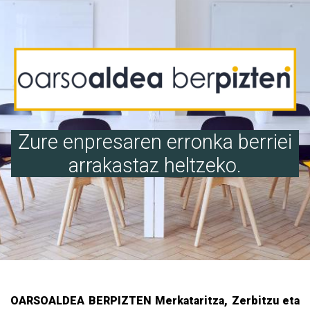
Zure enpresaren erronka berriei
arrakastaz heltzeko.
OARSOALDEA BERPIZTEN Merkataritza, Zerbitzu eta