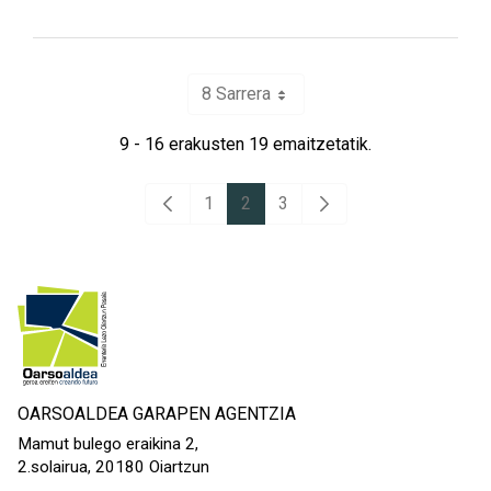
8 Sarrera
Per Page
9 - 16 erakusten 19 emaitzetatik.
1
2
3
Aurreko orria
Hurrengo orrialdea
Orrialdea
Orrialdea
Orrialdea
OARSOALDEA GARAPEN AGENTZIA
Mamut bulego eraikina 2,
2.solairua, 20180 Oiartzun