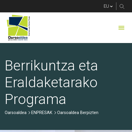
Oarsoaldea Berpizten 
Berrikuntza eta
Eraldaketarako
Programa
Oarsoaldea
ENPRESAK
Oarsoaldea Berpizten