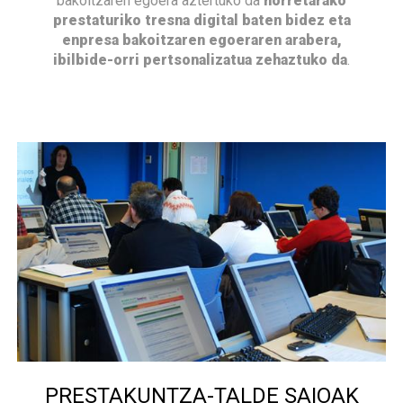
bakoitzaren egoera aztertuko da
horretarako
prestaturiko tresna digital baten bidez eta
enpresa bakoitzaren egoeraren arabera,
ibilbide-orri pertsonalizatua zehaztuko da
.
PRESTAKUNTZA-TALDE SAIOAK