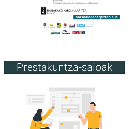
Prestakuntza-saioak