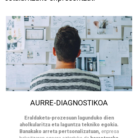
AURRE-DIAGNOSTIKOA
Eraldaketa-prozesuan lagunduko dien
aholkularitza eta laguntza tekniko egokia.
Banakako arreta pertsonalizatuan,
enpresa