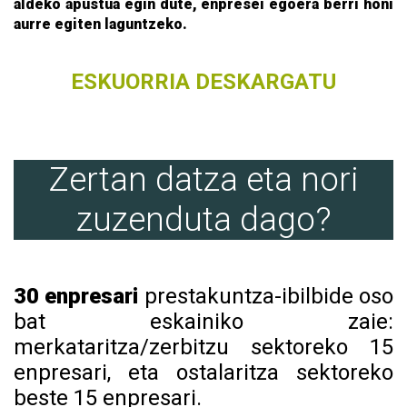
aldeko apustua egin dute, enpresei egoera berri honi
aurre egiten laguntzeko.
ESKUORRIA DESKARGATU
Zertan datza eta nori
zuzenduta dago?
30 enpresari
prestakuntza-ibilbide oso
bat eskainiko zaie:
merkataritza/zerbitzu sektoreko 15
enpresari, eta ostalaritza sektoreko
beste 15 enpresari.