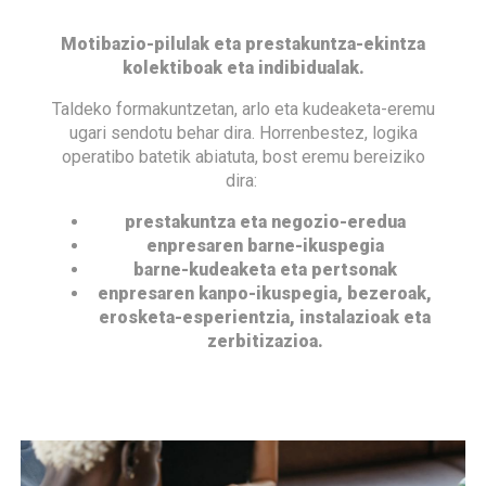
Motibazio-pilulak eta prestakuntza-ekintza
kolektiboak eta indibidualak.
Taldeko formakuntzetan, arlo eta kudeaketa-eremu
ugari sendotu behar dira. Horrenbestez, logika
operatibo batetik abiatuta, bost eremu bereiziko
dira:
prestakuntza eta negozio-eredua
enpresaren barne-ikuspegia
barne-kudeaketa eta pertsonak
enpresaren kanpo-ikuspegia, bezeroak,
erosketa-esperientzia, instalazioak eta
zerbitizazioa.