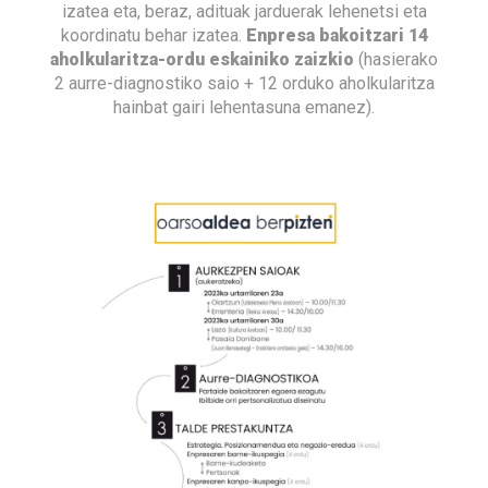
izatea eta, beraz, adituak jarduerak lehenetsi eta
koordinatu behar izatea.
Enpresa bakoitzari 14
aholkularitza-ordu eskainiko zaizkio
(hasierako
2 aurre-diagnostiko saio + 12 orduko aholkularitza
hainbat gairi lehentasuna emanez).