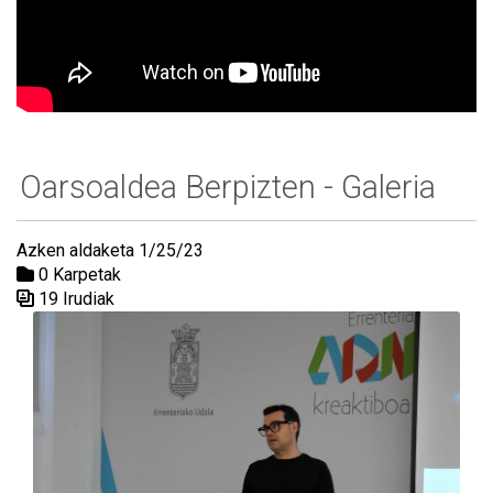
Oarsoaldea Berpizten - Galeria
Azken aldaketa 1/25/23
0 Karpetak
19 Irudiak
Media Galeria