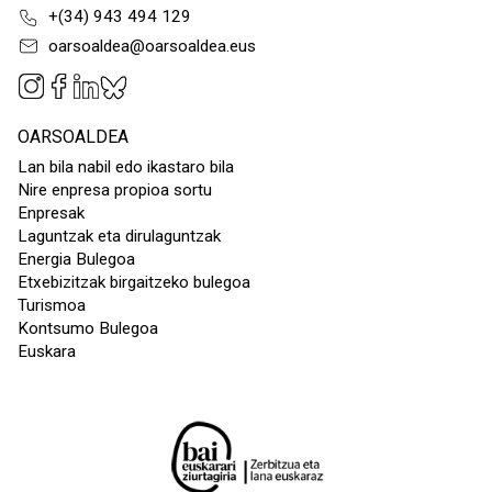
+(34) 943 494 129
oarsoaldea@oarsoaldea.eus
OARSOALDEA
Lan bila nabil edo ikastaro bila
Nire enpresa propioa sortu
Enpresak
Laguntzak eta dirulaguntzak
Energia Bulegoa
Etxebizitzak birgaitzeko bulegoa
Turismoa
Kontsumo Bulegoa
Euskara