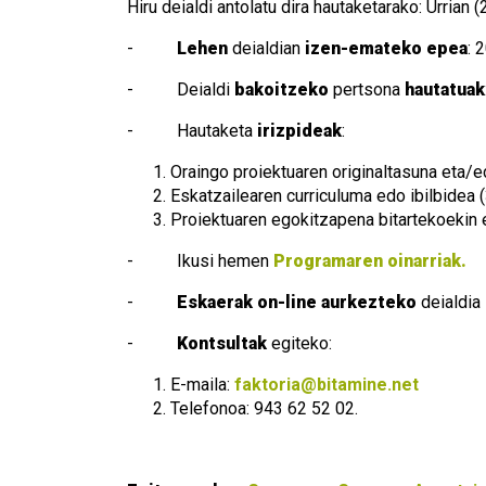
Hiru deialdi antolatu dira hautaketarako: Urrian (
-
Lehen
deialdian
izen-emateko epea
: 
- Deialdi
bakoitzeko
pertsona
hautatuak
- Hautaketa
irizpideak
:
Oraingo proiektuaren originaltasuna eta/ed
Eskatzailearen curriculuma edo ibilbidea (
Proiektuaren egokitzapena bitartekoekin e
- Ikusi hemen
Programaren oinarriak.
-
Eskaerak on-line aurkezteko
deialdia
-
Kontsultak
egiteko:
E-maila:
faktoria@bitamine.net
Telefonoa: 943 62 52 02.