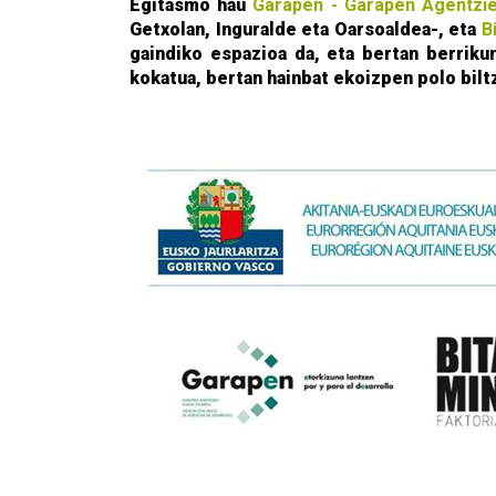
Egitasmo hau
Garapen - Garapen Agentzie
Getxolan, Inguralde eta Oarsoaldea-, eta
B
gaindiko espazioa da, eta bertan berriku
kokatua, bertan hainbat ekoizpen polo biltz