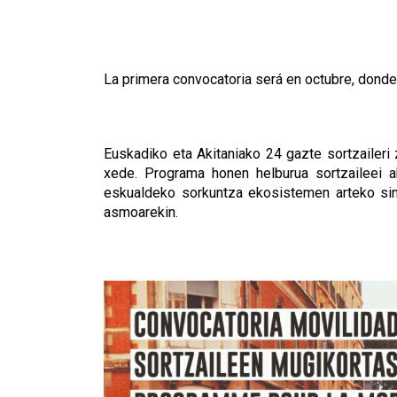
La primera convocatoria será en octubre, dond
Euskadiko eta Akitaniako 24 gazte sortzailer
xede. Programa honen helburua sortzaileei ah
eskualdeko sorkuntza ekosistemen arteko sin
asmoarekin.