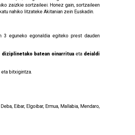
iko zaizkie sortzaileei. Honez gain, sortzaileen
atu nahiko litzateke Akitanian zein Euskadin.
n 3 eguneko egonaldia egiteko prest dauden
o
diziplinetako batean oinarritua
eta
deialdi
eta bitxigintza.
, Deba, Eibar, Elgoibar, Ermua, Mallabia, Mendaro,