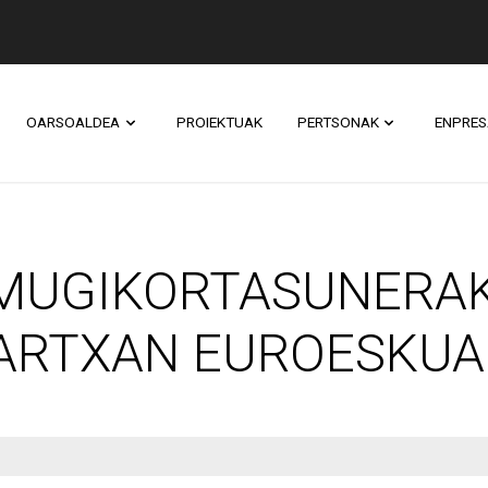
OARSOALDEA
PROIEKTUAK
PERTSONAK
ENPRES
IKORTASUNERAKO P
 MUGIKORTASUNERA
MARTXAN EUROESKU