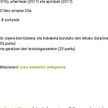
2016), urtarrilean (2017) eta apirilean (2017).
2016ko urriaren 20a.
: 8 sortzaile.
o izaera berritzailea, eta trukaketa burutuko den lekuko diziplin
30 puntu).
ta garatzen den testuinguruarekin (20 puntu).
Bitamine
-n:
Izen-emateko webgunea
.