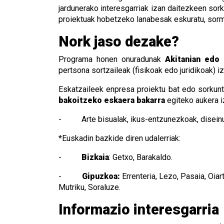
jardunerako interesgarriak izan daitezkeen sork
proiektuak hobetzeko lanabesak eskuratu, sormen
Nork jaso dezake?
Programa honen onuradunak
Akitanian edo 
pertsona sortzaileak (fisikoak edo juridikoak) i
Eskatzaileek enpresa proiektu bat edo sorkun
bakoitzeko eskaera bakarra
egiteko aukera i
- Arte bisualak, ikus-entzunezkoak, diseinua, a
*Euskadin bazkide diren udalerriak:
-
Bizkaia
: Getxo, Barakaldo.
-
Gipuzkoa:
Errenteria, Lezo, Pasaia, Oiar
Mutriku, Soraluze.
Informazio interesgarria