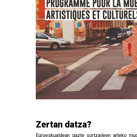
Zertan datza?
Euroeskualdean gazte sortzaileen arteko mu