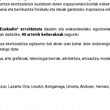
untza-ekintzailetza sustatzen duten espazioetara bisitak eskain
a eta berrikuntza freskatu eta ideiak garatzeko inspirazioa elik
Euskadin* erroldatuta
dauden eta erakundeetako egoitzeta
zan daitezke,
40 urtetik beherakoak
nagusiki.
tza-ekintzailetza egitasmo bat abian izan behar dute ondoreng
zango dute:
rte grafikoak, teknologia berriak, arkitektura, artisautza, moda 
tzun, Lasarte-Oria, Usurbil, Astigarraga, Urnieta, Andoain, Hernani