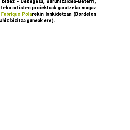
n bidez - Debegesa, Buruntzaldea-Beterri,
arteko artisten proiektuak garatzeko mugaz
a
Fabrique Pola
rekin lankidetzan (Bordelen
ahiz bizitza guneak ere).