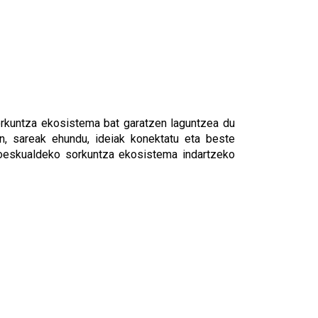
orkuntza ekosistema bat garatzen laguntzea du
in, sareak ehundu, ideiak konektatu eta beste
roeskualdeko sorkuntza ekosistema indartzeko