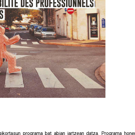
gikortasun programa bat abian jartzean datza. Programa hone