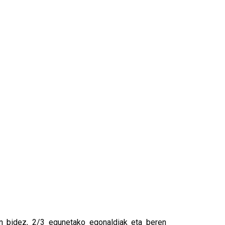
n bidez, 2/3 egunetako egonaldiak eta beren