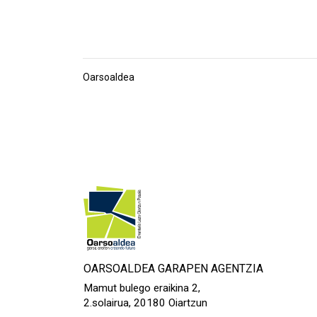
Oarsoaldea
OARSOALDEA GARAPEN AGENTZIA
Mamut bulego eraikina 2,
2.solairua, 20180 Oiartzun