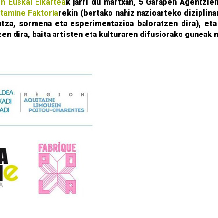
n Euskal Elkartea
k jarri du martxan, 5 Garapen Agentzie
itamine Faktoria
rekin (bertako nahiz nazioarteko diziplin
ntza, sormena eta esperimentazioa baloratzen dira), et
en dira, baita artisten eta kulturaren difusiorako guneak n