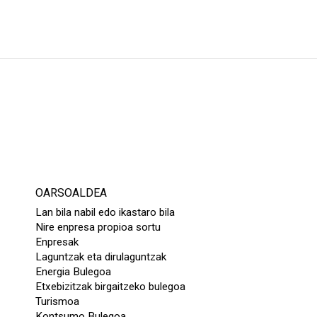
OARSOALDEA
Lan bila nabil edo ikastaro bila
Nire enpresa propioa sortu
Enpresak
Laguntzak eta dirulaguntzak
Energia Bulegoa
Etxebizitzak birgaitzeko bulegoa
Turismoa
Kontsumo Bulegoa