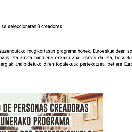
e se seleccionarán 8 creadores
i zuzendutako mugikortasun programa honek, Euroeskualdean s
alik eta arreta handiena eskaini ahal izatea da eta, beraiek
ergiak ahalbidetuko diren topalekuak partekatzea, betiere Eu