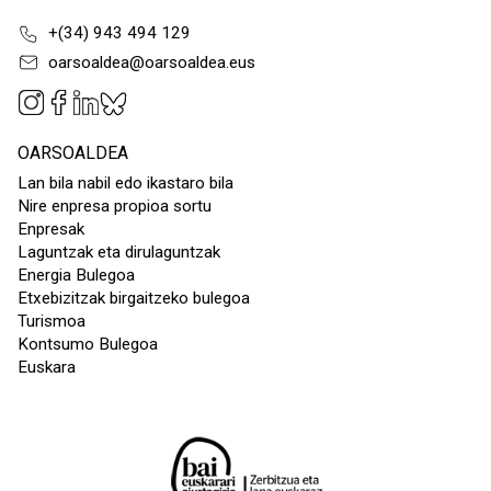
+(34) 943 494 129
oarsoaldea@oarsoaldea.eus
OARSOALDEA
Lan bila nabil edo ikastaro bila
Nire enpresa propioa sortu
Enpresak
Laguntzak eta dirulaguntzak
Energia Bulegoa
Etxebizitzak birgaitzeko bulegoa
Turismoa
Kontsumo Bulegoa
Euskara