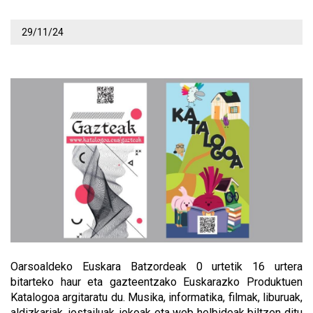
29/11/24
Oarsoaldeko Euskara Batzordeak 0 urtetik 16 urtera
bitarteko haur eta gazteentzako Euskarazko Produktuen
Katalogoa argitaratu du. Musika, informatika, filmak, liburuak,
aldizkariak, jostailuak, jokoak eta web helbideak biltzen ditu