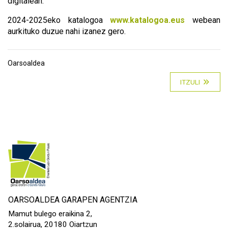
digitalean.
2024-2025eko katalogoa
www.katalogoa.eus
webean
aurkituko duzue nahi izanez gero.
Oarsoaldea
ITZULI
OARSOALDEA GARAPEN AGENTZIA
Mamut bulego eraikina 2,
2.solairua, 20180 Oiartzun