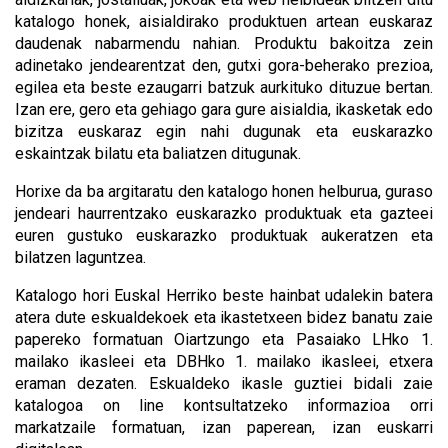
katalogo honek, aisialdirako produktuen artean euskaraz
daudenak nabarmendu nahian. Produktu bakoitza zein
adinetako jendearentzat den, gutxi gora-beherako prezioa,
egilea eta beste ezaugarri batzuk aurkituko dituzue bertan.
Izan ere, gero eta gehiago gara gure aisialdia, ikasketak edo
bizitza euskaraz egin nahi dugunak eta euskarazko
eskaintzak bilatu eta baliatzen ditugunak.
Horixe da ba argitaratu den katalogo honen helburua, guraso
jendeari haurrentzako euskarazko produktuak eta gazteei
euren gustuko euskarazko produktuak aukeratzen eta
bilatzen laguntzea.
Katalogo hori Euskal Herriko beste hainbat udalekin batera
atera dute eskualdekoek eta ikastetxeen bidez banatu zaie
papereko formatuan Oiartzungo eta Pasaiako LHko 1.
mailako ikasleei eta DBHko 1. mailako ikasleei, etxera
eraman dezaten. Eskualdeko ikasle guztiei bidali zaie
katalogoa on line kontsultatzeko informazioa orri
markatzaile formatuan, izan paperean, izan euskarri