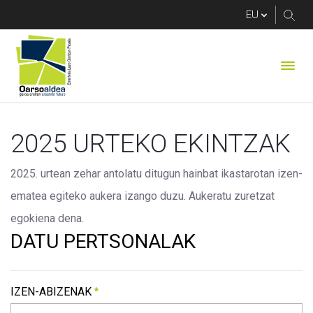
AGUSTINAK PRESTA
2025 URTEKO EKINTZAK
2025. urtean zehar antolatu ditugun hainbat ikastarotan izen-
ematea egiteko aukera izango duzu. Aukeratu zuretzat 
egokiena dena.
DATU PERTSONALAK
IZEN-ABIZENAK