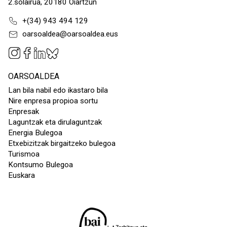
2.solairua, 20180 Oiartzun
+(34) 943 494 129
oarsoaldea@oarsoaldea.eus
OARSOALDEA
Lan bila nabil edo ikastaro bila
Nire enpresa propioa sortu
Enpresak
Laguntzak eta dirulaguntzak
Energia Bulegoa
Etxebizitzak birgaitzeko bulegoa
Turismoa
Kontsumo Bulegoa
Euskara