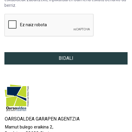
berriz.
IRUDIEN ERABILPENA
Nire borondatez, OARSOALDEA, S.A.-ri nire argazki eta bideo i
BIDALI
OARSOALDEA GARAPEN AGENTZIA
Mamut bulego eraikina 2,