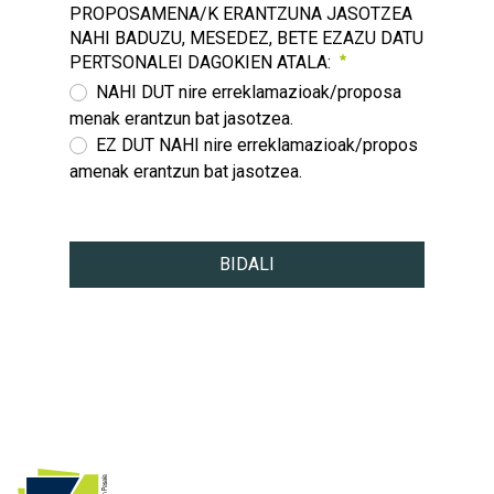
PROPOSAMENA/K ERANTZUNA JASOTZEA
NAHI BADUZU, MESEDEZ, BETE EZAZU DATU
PERTSONALEI DAGOKIEN ATALA:
NAHI DUT nire erreklamazioak/proposa
menak erantzun bat jasotzea.
EZ DUT NAHI nire erreklamazioak/propos
amenak erantzun bat jasotzea.
ZURE ERREKLAMAZIOA/EK EDO/ETA PROPOSAMENA/K
Beharrezkoa
BIDALI