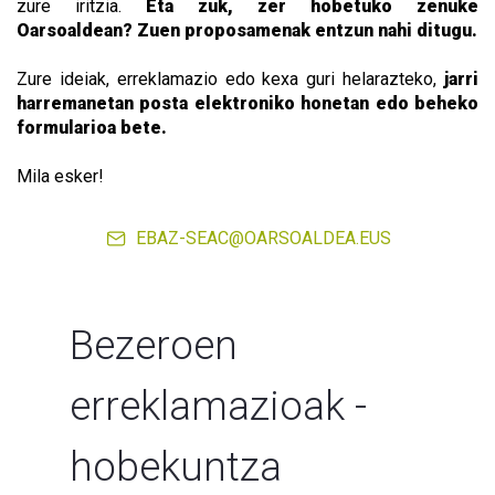
zure iritzia.
Eta zuk, zer hobetuko zenuke
Oarsoaldean? Zuen proposamenak entzun nahi ditugu.
Zure ideiak, erreklamazio edo kexa guri helarazteko,
jarri
harremanetan posta elektroniko honetan edo beheko
formularioa bete.
Mila esker!
EBAZ-SEAC@OARSOALDEA.EUS
Bezeroen 
erreklamazioak - 
hobekuntza 