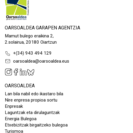
OARSOALDEA GARAPEN AGENTZIA
Mamut bulego eraikina 2,
2.solairua, 20180 Oiartzun
+(34) 943 494 129
oarsoaldea@oarsoaldea.eus
OARSOALDEA
Lan bila nabil edo ikastaro bila
Nire enpresa propioa sortu
Enpresak
Laguntzak eta dirulaguntzak
Energia Bulegoa
Etxebizitzak birgaitzeko bulegoa
Turismoa