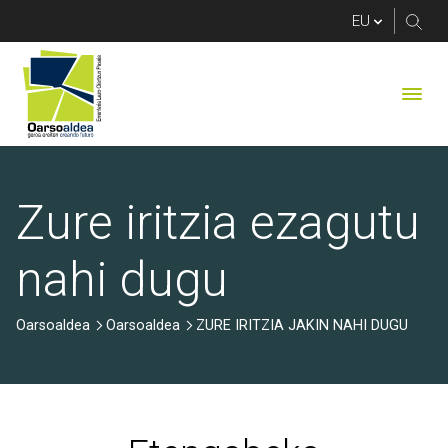
ZURE IRITZIA JAKIN
Zure iritzia ezagutu
nahi dugu
Oarsoaldea
Oarsoaldea
ZURE IRITZIA JAKIN NAHI DUGU