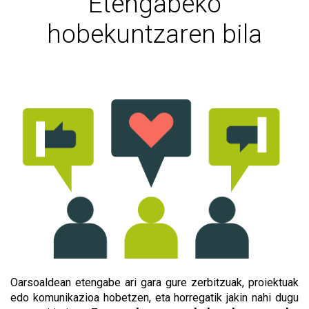
Etengabeko
hobekuntzaren bila
Oarsoaldean etengabe ari gara gure zerbitzuak, proiektuak
edo komunikazioa hobetzen, eta horregatik jakin nahi dugu