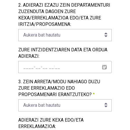
2. ADIERAZI EZAZU ZEIN DEPARTAMENTURI
ZUZENDUTA DAGOEN ZURE
KEXA/ERREKLAMAZIOA EDO/ETA ZURE
IRITZIA/PROPOSAMENA:
Aukera bat hautatu
2. ADIERAZI EZAZU ZEIN DEPARTAMENTURI ZUZEN
ZURE INTZIDENTZIAREN DATA ETA ORDUA
ADIERAZI:
Zure intzidentziaren data eta ordua adierazi:
3. ZEIN ARRETA/MODU NAHIAGO DUZU
ZURE ERREKLAMAZIO EDO
PROPOSAMENARI ERANTZUTEKO?
Aukera bat hautatu
3. ZEIN ARRETA/MODU NAHIAGO DUZU ZURE ERRE
ADIERAZI ZURE KEXA EDO/ETA
Beharrezkoa
ERREKLAMAZIOA: