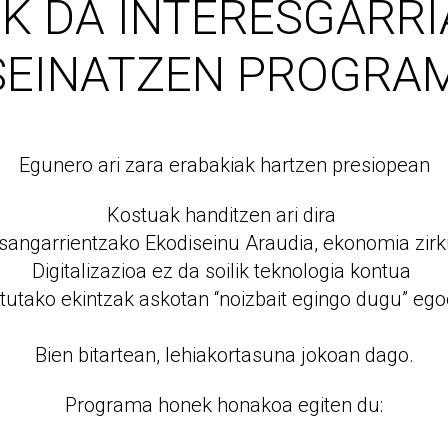
K DA INTERESGARR
SEINATZEN PROGRA
Egunero ari zara erabakiak hartzen presiopean
Kostuak handitzen ari dira
sangarrientzako Ekodiseinu Araudia, ekonomia zir
Digitalizazioa ez da soilik teknologia kontua
lotutako ekintzak askotan “noizbait egingo dugu” ego
Bien bitartean, lehiakortasuna jokoan dago.
Programa honek honakoa egiten du: