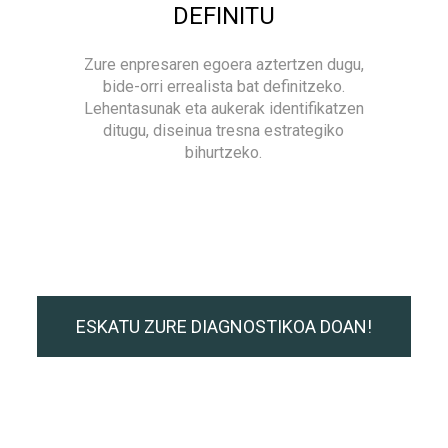
DEFINITU
Zure enpresaren egoera aztertzen dugu,
bide-orri errealista bat definitzeko.
Lehentasunak eta aukerak identifikatzen
ditugu, diseinua tresna estrategiko
bihurtzeko.
ESKATU ZURE DIAGNOSTIKOA DOAN!