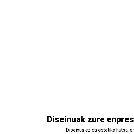
Diseinuak zure enpres
Diseinua ez da estetika hutsa; e