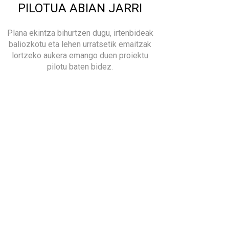
PILOTUA ABIAN JARRI
Plana ekintza bihurtzen dugu, irtenbideak
baliozkotu eta lehen urratsetik emaitzak
lortzeko aukera emango duen proiektu
pilotu baten bidez.