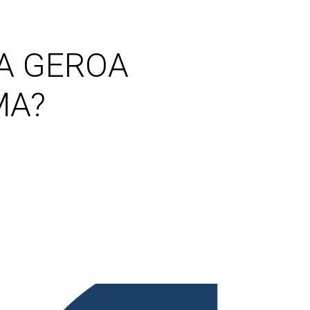
IA GEROA
MA?