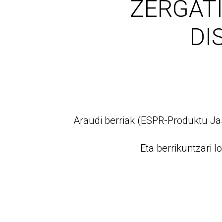
ZERGATI
DI
Araudi berriak (ESPR-Produktu Ja
Eta berrikuntzari 