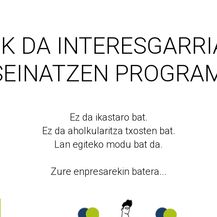
K DA INTERESGARR
SEINATZEN PROGRA
Ez da ikastaro bat.
Ez da aholkularitza txosten bat.
Lan egiteko modu bat da.
Zure enpresarekin batera...