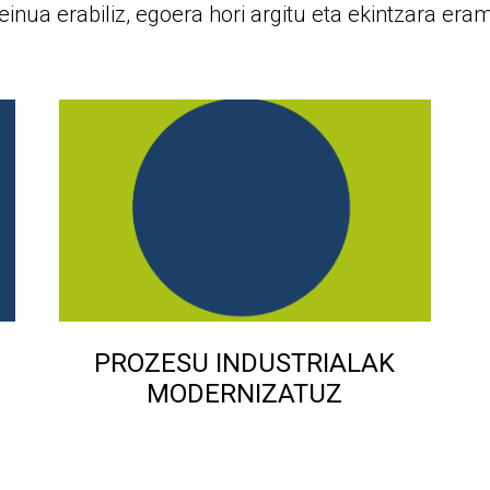
einua erabiliz, egoera hori argitu eta ekintzara eram
PROZESU INDUSTRIALAK
MODERNIZATUZ