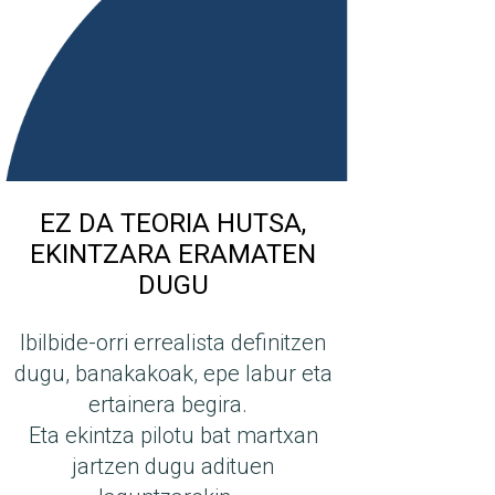
EZ DA TEORIA HUTSA,
EKINTZARA ERAMATEN
DUGU
Ibilbide-orri errealista definitzen
dugu, banakakoak, epe labur eta
ertainera begira.
Eta ekintza pilotu bat martxan
jartzen dugu adituen