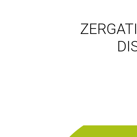
ZERGATI
DI