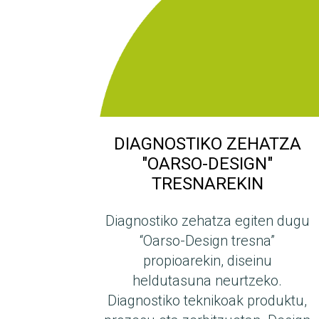
DIAGNOSTIKO ZEHATZA
"OARSO-DESIGN"
TRESNAREKIN
Diagnostiko zehatza egiten dugu
“Oarso-Design tresna”
propioarekin, diseinu
heldutasuna neurtzeko.
Diagnostiko teknikoak produktu,