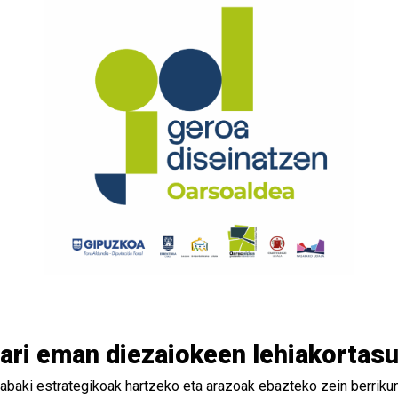
ari eman diezaiokeen lehiakortas
rabaki estrategikoak hartzeko eta arazoak ebazteko zein berriku