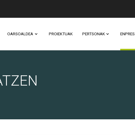
OARSOALDEA
PROIEKTUAK
PERTSONAK
ENPRES
N
ATZEN