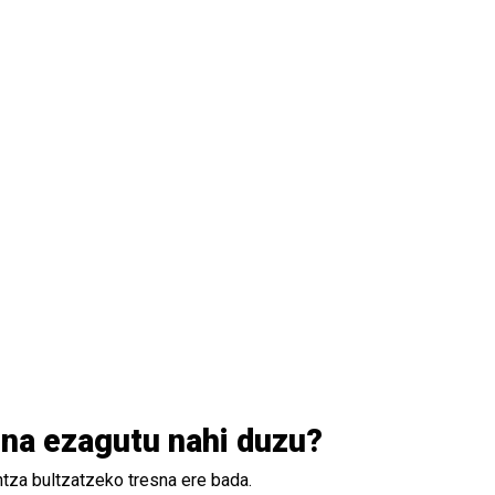
una ezagutu nahi duzu?
ntza bultzatzeko tresna ere bada.