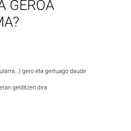
IA GEROA
MA?
kularra…) gero eta gertuago daude
eran gelditzen dira