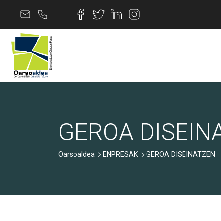
Edukira joan
GEROA DISEINATZE
GEROA DISEIN
Oarsoaldea
ENPRESAK
GEROA DISEINATZEN