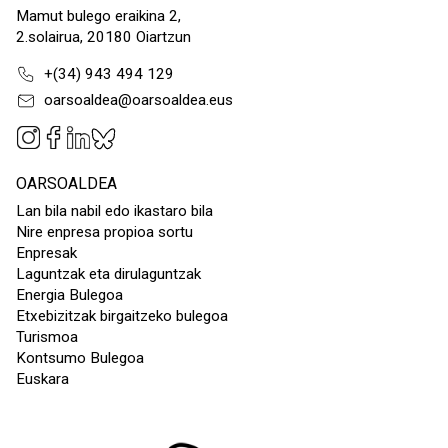
Mamut bulego eraikina 2,
2.solairua, 20180 Oiartzun
+(34) 943 494 129
oarsoaldea@oarsoaldea.eus
OARSOALDEA
Lan bila nabil edo ikastaro bila
Nire enpresa propioa sortu
Enpresak
Laguntzak eta dirulaguntzak
Energia Bulegoa
Etxebizitzak birgaitzeko bulegoa
Turismoa
Kontsumo Bulegoa
Euskara