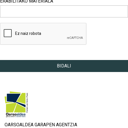
ERABILITAKO MATERIALA
ERABILITAKO MATERIALA
BIDALI
OARSOALDEA GARAPEN AGENTZIA