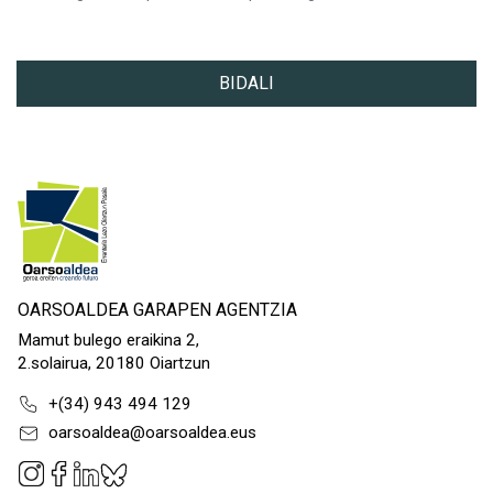
10. EKIMENAREN BALORAZIO OROKORRA
1= Ez nago batere pozik / 5= Oso pozik nago
Beharrezkoa
BIDALI
OARSOALDEA GARAPEN AGENTZIA
Mamut bulego eraikina 2,
2.solairua, 20180 Oiartzun
+(34) 943 494 129
oarsoaldea@oarsoaldea.eus