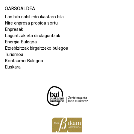
OARSOALDEA
Lan bila nabil edo ikastaro bila
Nire enpresa propioa sortu
Enpresak
Laguntzak eta dirulaguntzak
Energia Bulegoa
Etxebizitzak birgaitzeko bulegoa
Turismoa
Kontsumo Bulegoa
Euskara