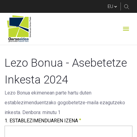
Lezo Bonuak 2024
Lezo Bonua - Asebetetze 
Inkesta 2024
Lezo Bonua ekimenean parte hartu duten 
establezimenduentzako gogobetetze-maila ezagutzeko 
inkesta. Denbora: minutu 1
1. ESTABLEZIMENDUAREN IZENA