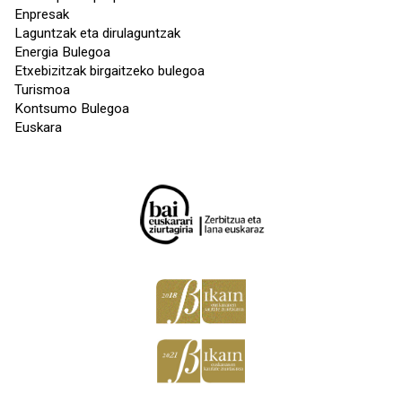
Enpresak
Laguntzak eta dirulaguntzak
Energia Bulegoa
Etxebizitzak birgaitzeko bulegoa
Turismoa
Kontsumo Bulegoa
Euskara