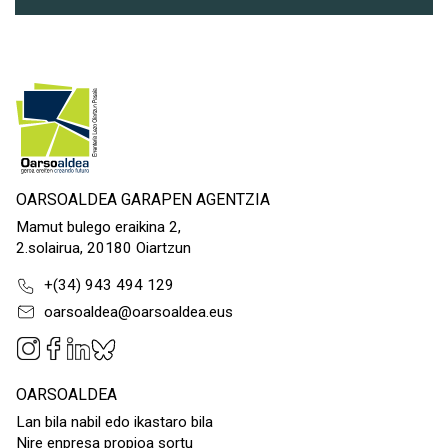
OARSOALDEA GARAPEN AGENTZIA
Mamut bulego eraikina 2,
2.solairua, 20180 Oiartzun
+(34) 943 494 129
oarsoaldea@oarsoaldea.eus
OARSOALDEA
Lan bila nabil edo ikastaro bila
Nire enpresa propioa sortu