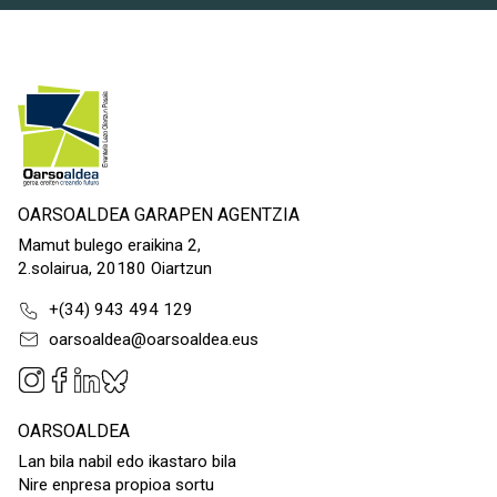
OARSOALDEA GARAPEN AGENTZIA
Mamut bulego eraikina 2,
2.solairua, 20180 Oiartzun
+(34) 943 494 129
oarsoaldea@oarsoaldea.eus
OARSOALDEA
Lan bila nabil edo ikastaro bila
Nire enpresa propioa sortu