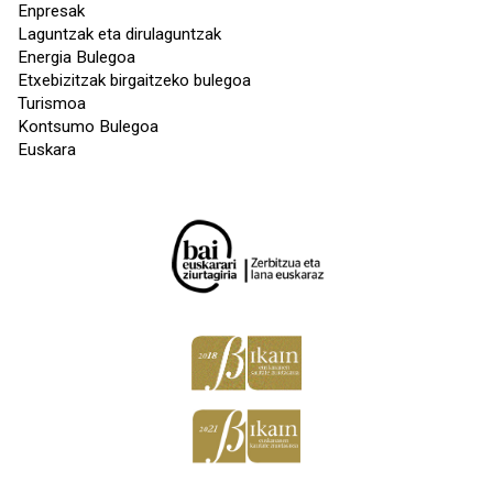
Enpresak
Laguntzak eta dirulaguntzak
Energia Bulegoa
Etxebizitzak birgaitzeko bulegoa
Turismoa
Kontsumo Bulegoa
Euskara