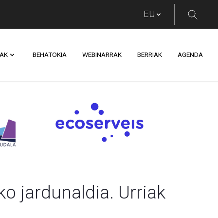
AK
BEHATOKIA
WEBINARRAK
BERRIAK
AGENDA
n Saioa
 jardunaldia. Urriak 