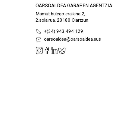
OARSOALDEA GARAPEN AGENTZIA
Mamut bulego eraikina 2,
2.solairua, 20180 Oiartzun
+(34) 943 494 129
oarsoaldea@oarsoaldea.eus