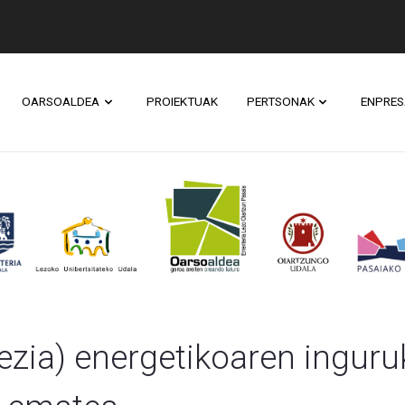
OARSOALDEA
PROIEKTUAK
PERTSONAK
ENPRES
 - Izen ematea - Lehe
zia) energetikoaren inguruko