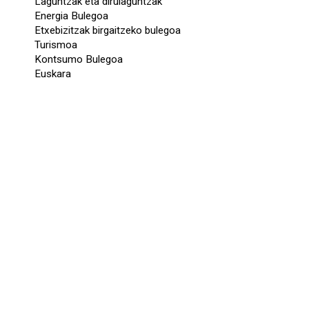
Laguntzak eta dirulaguntzak
Energia Bulegoa
Etxebizitzak birgaitzeko bulegoa
Turismoa
Kontsumo Bulegoa
Euskara