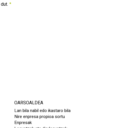
 dut.
OARSOALDEA
Lan bila nabil edo ikastaro bila
Nire enpresa propioa sortu
Enpresak