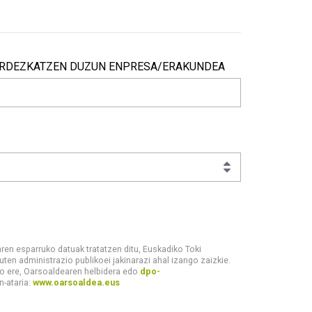
RDEZKATZEN DUZUN ENPRESA/ERAKUNDEA
rdezkatzen duzun enpresa/erakundea
en esparruko datuak tratatzen ditu, Euskadiko Toki
en administrazio publikoei jakinarazi ahal izango zaizkie.
ko ere, Oarsoaldearen helbidera edo
dpo-
n-ataria:
www.oarsoaldea.eus
mateko programen kudeaketaren esparruko datuak tratatzen ditu,