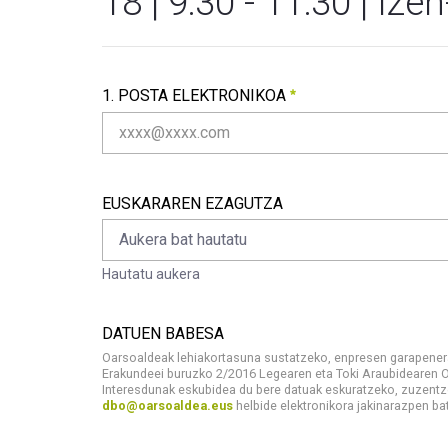
18 | 9:30 - 11:30 | Iz
Copy of
1. POSTA ELEKTRONIKOA
1. Posta elektronikoa
Beharrezkoa
EUSKARAREN EZAGUTZA
Aukera bat hautatu
Hautatu aukera
Euskararen ezagutza
Hautatu aukera
DATUEN BABESA
Oarsoaldeak lehiakortasuna sustatzeko, enpresen garapenera
Erakundeei buruzko 2/2016 Legearen eta Toki Araubidearen Oi
Interesdunak eskubidea du bere datuak eskuratzeko, zuzentze
dbo@oarsoaldea.eus
helbide elektronikora jakinarazpen bat
DATUEN BABESA
<p>Oarsoaldeak lehiakortasuna sustatzeko, enpres