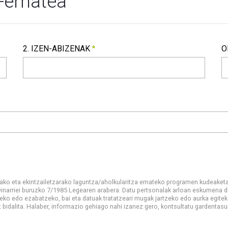
en-ematea
2. IZEN-ABIZENAK
O
2. Izen-abizenak
O
Beharrezkoa
ko eta ekintzailetzarako laguntza/aholkularitza emateko programen kudeaketar
narriei buruzko 7/1985 Legearen arabera. Datu pertsonalak arloan eskumena dut
ko edo ezabatzeko, bai eta datuak tratatzeari mugak jartzeko edo aurka egite
 bidalita. Halaber, informazio gehiago nahi izanez gero, kontsultatu gardentasu
en garapenerako eta ekintzailetzarako laguntza/aholkularitza e