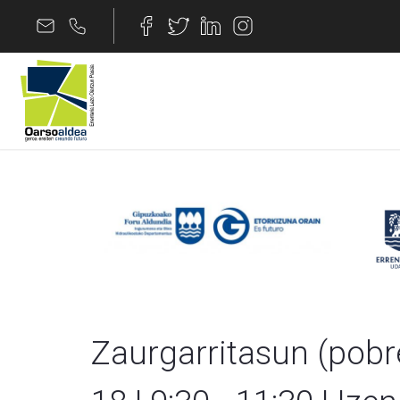
Edukira joan
Pobrezia Energetikoa
Zaurgarritasun (pobre