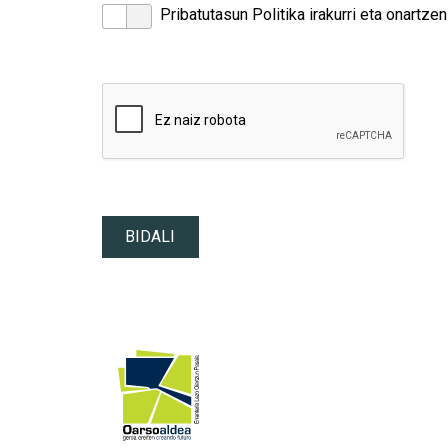
Pribatutasun Politika irakurri eta onartzen
BIDALI