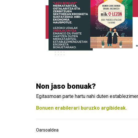
Non jaso bonuak?
Egitasmoan parte hartu nahi duten establezime
Bonuen erabilerari buruzko argibideak.
Oarsoaldea