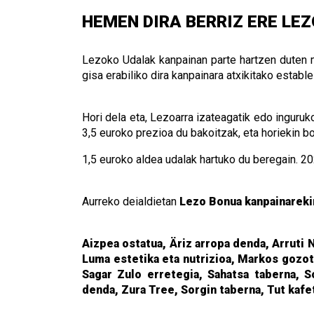
HEMEN DIRA BERRIZ ERE LE
Lezoko Udalak kanpainan parte hartzen duten 
gisa erabiliko dira kanpainara atxikitako estab
Hori dela eta, Lezoarra izateagatik edo inguru
3,5 euroko prezioa du bakoitzak, eta horiekin b
1,5 euroko aldea udalak hartuko du beregain. 20
Aurreko deialdietan
Lezo Bonua kanpainareki
Aizpea ostatua, Äriz arropa denda, Arruti 
Luma estetika eta nutrizioa, Markos gozot
Sagar Zulo erretegia, Sahatsa taberna, So
denda, Zura Tree, Sorgin taberna, Tut kafet