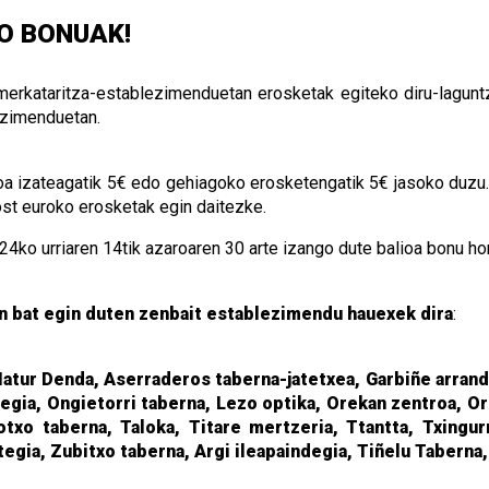
ZO BONUAK!
merkataritza-establezimenduetan erosketak egiteko diru-lagunt
lezimenduetan.
koa izateagatik 5€ edo gehiagoko erosketengatik 5€ jasoko duzu. 
ost euroko erosketak egin daitezke.
24ko urriaren 14tik azaroaren 30 arte izango dute balioa bonu hor
n bat egin duten zenbait establezimendu hauexek dira
:
Natur Denda, Aserraderos taberna-jatetxea, Garbiñe arrandeg
egia, Ongietorri taberna, Lezo optika, Orekan zentroa, Or
txo taberna, Taloka, Titare mertzeria, Ttantta, Txingurr
egia, Zubitxo taberna, Argi ileapaindegia, Tiñelu Taberna,