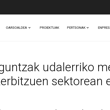
OARSOALDEA
PROIEKTUAK
PERTSONAK
ENPRES
k udalerriko merkatar
guntzak udalerriko me
 zerbitzuen sektorean 