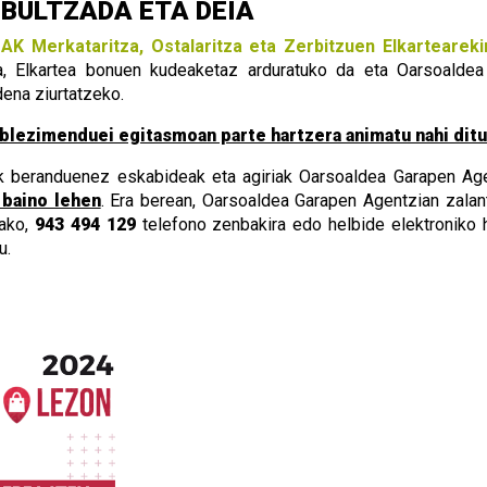
BULTZADA ETA DEIA
K Merkataritza, Ostalaritza eta Zerbitzuen Elkarteareki
a, Elkartea bonuen kudeaketaz arduratuko da eta Oarsoaldea 
ena ziurtatzeko.
ablezimenduei egitasmoan parte hartzera animatu nahi ditu
nek beranduenez eskabideak eta agiriak Oarsoaldea Garapen Ag
 baino lehen
. Era berean, Oarsoaldea Garapen Agentzian zalan
rako,
943 494 129
telefono zenbakira edo helbide elektroniko
u.