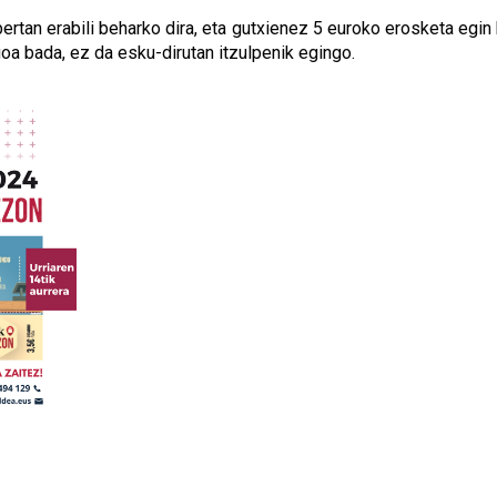
ertan erabili beharko dira, eta gutxienez 5 euroko erosketa egi
oa bada, ez da esku-dirutan itzulpenik egingo.