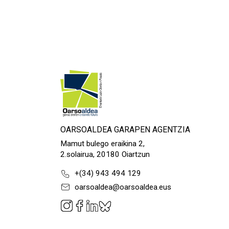
OARSOALDEA GARAPEN AGENTZIA
Mamut bulego eraikina 2,
2.solairua, 20180 Oiartzun
+(34) 943 494 129
oarsoaldea@oarsoaldea.eus