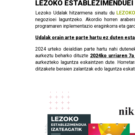
LEZOKO ESTABLEZIMENDUEI 
Lezoko Udalak hitzarmena sinatu du
LEZOKOA
negozioei laguntzeko. Akordio horren araber
programaren inplementazio eraginkorra eta gard
Udalak orain arte parte hartu ez duten est
2024 urteko deialdian parte hartu nahi dute
aurkeztu beharko dituzte
2024ko urriaren 7a
aurkezteko laguntza eskaintzen dute. Horreta
ditzakete beraien zalantzak edo laguntza eskat