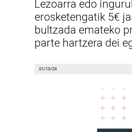
Lezoarra edo inguru
erosketengatik 5€ j
bultzada emateko pr
parte hartzera dei eg
01/10/24