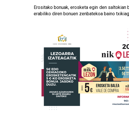
Erositako bonuak, erosketa egin den saltokian b
erabiliko diren bonuen zenbatekoa baino txikiag