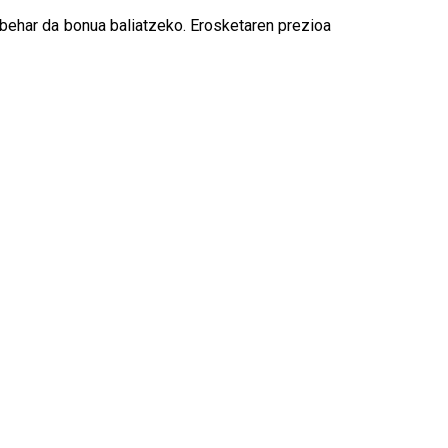
n behar da bonua baliatzeko. Erosketaren prezioa