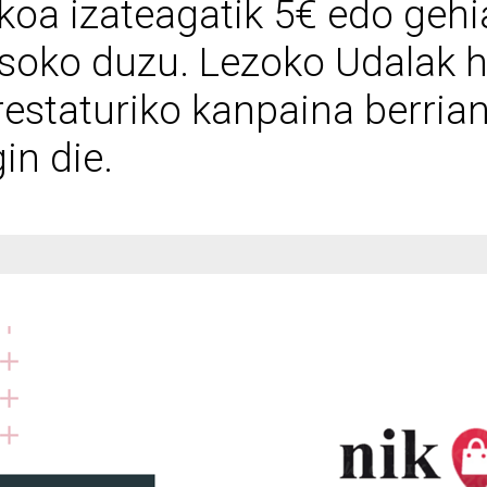
koa izateagatik 5€ edo geh
asoko duzu. Lezoko Udalak h
estaturiko kanpaina berria
in die.