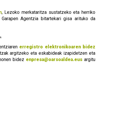
n
, Lezoko merkataritza sustatzeko eta herriko
Garapen Agentzia bitartekari gisa arituko da
.
entziaren
erregistro elektronikoaren bidez
tzak argitzeko eta eskabideak izapidetzen eta
 honen bidez
enpresa@oarsoaldea.eus
argitu