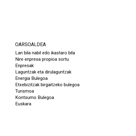
OARSOALDEA
Lan bila nabil edo ikastaro bila
Nire enpresa propioa sortu
Enpresak
Laguntzak eta dirulaguntzak
Energia Bulegoa
Etxebizitzak birgaitzeko bulegoa
Turismoa
Kontsumo Bulegoa
Euskara