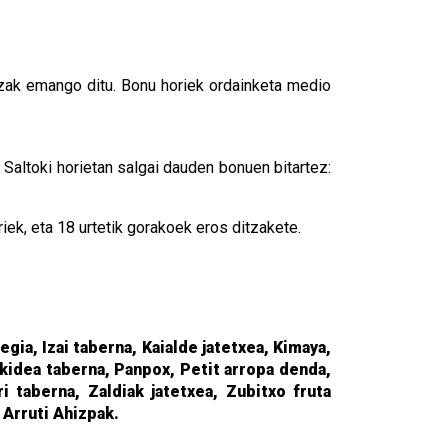
zak emango ditu. Bonu horiek ordainketa medio
Saltoki horietan salgai dauden bonuen bitartez:
iek, eta 18 urtetik gorakoek eros ditzakete.
ia, Izai taberna, Kaialde jatetxea, Kimaya,
kidea taberna, Panpox, Petit arropa denda,
i taberna, Zaldiak jatetxea, Zubitxo fruta
 Arruti Ahizpak.