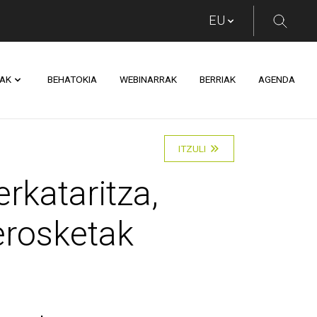
AK
BEHATOKIA
WEBINARRAK
BERRIAK
AGENDA
itza, ostalaritza eta
ITZULI
rkataritza,
erosketak