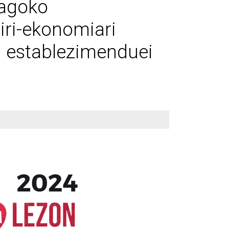
iagoko
iri-ekonomiari
n establezimenduei