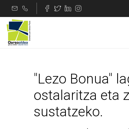
Edukira joan
"Lezo Bonua" laguntza
"Lezo Bonua" la
ostalaritza eta
sustatzeko.