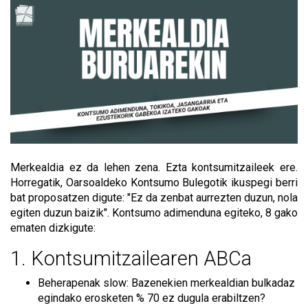
Merkealdia ez da lehen zena. Ezta kontsumitzaileek ere.
Horregatik, Oarsoaldeko Kontsumo Bulegotik ikuspegi berri
bat proposatzen digute: "Ez da zenbat aurrezten duzun, nola
egiten duzun baizik". Kontsumo adimenduna egiteko, 8 gako
ematen dizkigute:
1. Kontsumitzailearen ABCa
Beherapenak slow: Bazenekien merkealdian bulkadaz
egindako erosketen % 70 ez dugula erabiltzen?