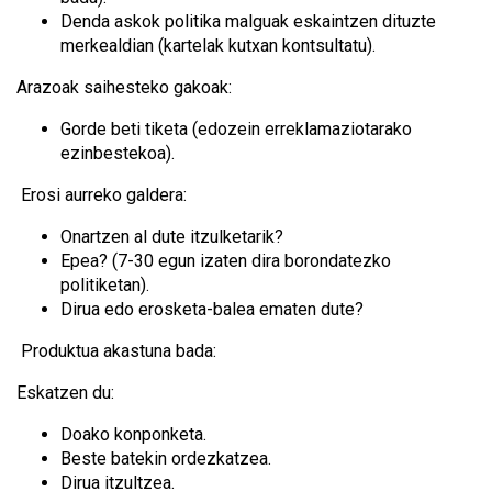
Denda askok politika malguak eskaintzen dituzte
merkealdian (kartelak kutxan kontsultatu).
Arazoak saihesteko gakoak:
Gorde beti tiketa (edozein erreklamaziotarako
ezinbestekoa).
Erosi aurreko galdera:
Onartzen al dute itzulketarik?
Epea? (7-30 egun izaten dira borondatezko
politiketan).
Dirua edo erosketa-balea ematen dute?
Produktua akastuna bada:
Eskatzen du:
Doako konponketa.
Beste batekin ordezkatzea.
Dirua itzultzea.