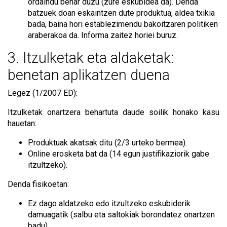
ordaindu behar duzu (zure eskubidea da). Denda
batzuek doan eskaintzen dute produktua, aldea txikia
bada, baina hori establezimendu bakoitzaren politiken
araberakoa da. Informa zaitez horiei buruz.
3. Itzulketak eta aldaketak:
benetan aplikatzen duena
Legez (1/2007 ED):
Itzulketak onartzera behartuta daude soilik honako kasu
hauetan:
Produktuak akatsak ditu (2/3 urteko bermea).
Online erosketa bat da (14 egun justifikaziorik gabe
itzultzeko).
Denda fisikoetan:
Ez dago aldatzeko edo itzultzeko eskubiderik
damuagatik (salbu eta saltokiak borondatez onartzen
badu).