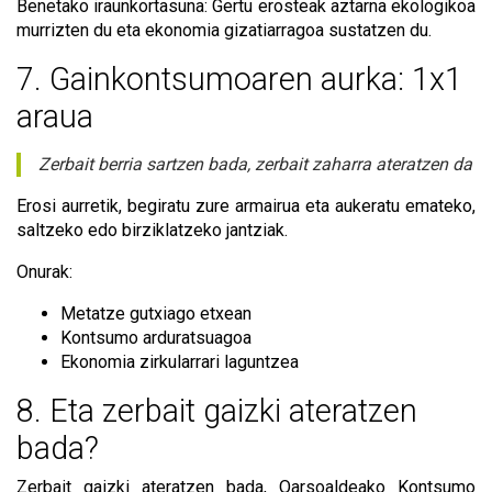
Benetako iraunkortasuna: Gertu erosteak aztarna ekologikoa
murrizten du eta ekonomia gizatiarragoa sustatzen du.
7. Gainkontsumoaren aurka: 1x1
araua
Zerbait berria sartzen bada, zerbait zaharra ateratzen da
Erosi aurretik, begiratu zure armairua eta aukeratu emateko,
saltzeko edo birziklatzeko jantziak.
Onurak:
Metatze gutxiago etxean
Kontsumo arduratsuagoa
Ekonomia zirkularrari laguntzea
8. Eta zerbait gaizki ateratzen
bada?
Zerbait gaizki ateratzen bada, Oarsoaldeako Kontsumo