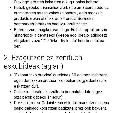
Gutxiago erosten irakasten dizugu, baina hobeto.
Hutsik gabeko trikimailua: Zerbait eramatearen edo ez
eramatearen artean zalantza baduzu, egin argazkia
produktuarekin eta itxaron 24 orduz. Berarekin
pentsatzen jarraitzen baduzu, itzuli zaitez.
Boterea zure mugikorrean dago: Erabili app-ak prezio
historikoak alderatzeko (Keepa edo Idealo, adibidez)
eta jakin ezazu " % 50eko deskontu" hori benetakoa
den.
2. Ezagutzen ez zenituen
eskubideak (agian)
"Ezabatutako prezioa" gutxienez 30 egunez indarrean
egon den azken prezioa izan behar da (gardentasuna
eskatzen du!).
Online merkealdiek itzulketa bermatuta dute legez
(azalpenik gabeko 14 egun).
Prezio-errorea: Ordaintzean etiketak markatzen duena
baino gehiago kobratzen badizute, preziorik baxuena