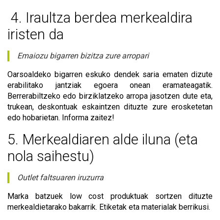
4. Iraultza berdea merkealdira
iristen da
Emaiozu bigarren bizitza zure arropari
Oarsoaldeko bigarren eskuko dendek saria ematen dizute
erabilitako jantziak egoera onean eramateagatik.
Berrerabiltzeko edo birziklatzeko arropa jasotzen dute eta,
trukean, deskontuak eskaintzen dituzte zure erosketetan
edo hobarietan. Informa zaitez!
5. Merkealdiaren alde iluna (eta
nola saihestu)
Outlet faltsuaren iruzurra
Marka batzuek low cost produktuak sortzen dituzte
merkealdietarako bakarrik. Etiketak eta materialak berrikusi.