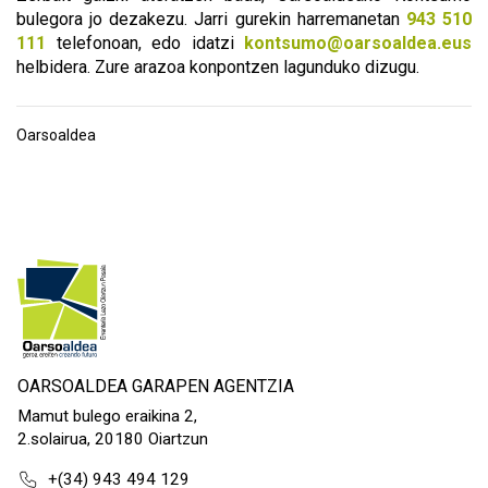
bulegora jo dezakezu. Jarri gurekin harremanetan
943 510
111
telefonoan, edo idatzi
kontsumo@oarsoaldea.eus
helbidera. Zure arazoa konpontzen lagunduko dizugu.
Oarsoaldea
OARSOALDEA GARAPEN AGENTZIA
Mamut bulego eraikina 2,
2.solairua, 20180 Oiartzun
+(34) 943 494 129