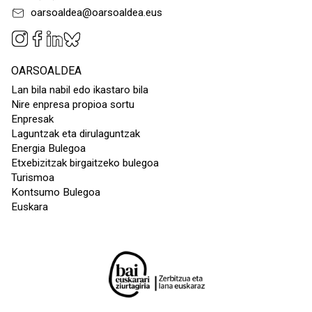
oarsoaldea@oarsoaldea.eus
OARSOALDEA
Lan bila nabil edo ikastaro bila
Nire enpresa propioa sortu
Enpresak
Laguntzak eta dirulaguntzak
Energia Bulegoa
Etxebizitzak birgaitzeko bulegoa
Turismoa
Kontsumo Bulegoa
Euskara