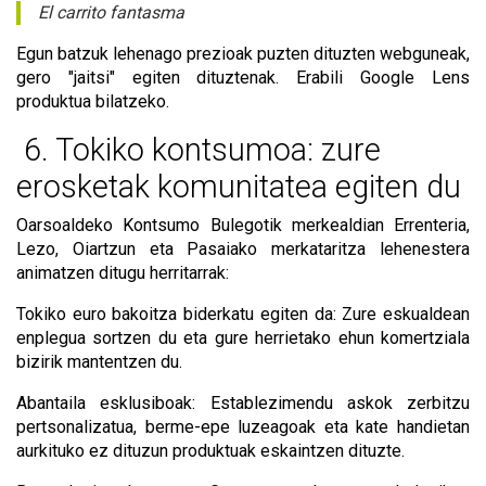
El carrito fantasma
Egun batzuk lehenago prezioak puzten dituzten webguneak,
gero "jaitsi" egiten dituztenak. Erabili Google Lens
produktua bilatzeko.
6. Tokiko kontsumoa: zure
erosketak komunitatea egiten du
Oarsoaldeko Kontsumo Bulegotik merkealdian Errenteria,
Lezo, Oiartzun eta Pasaiako merkataritza lehenestera
animatzen ditugu herritarrak:
Tokiko euro bakoitza biderkatu egiten da: Zure eskualdean
enplegua sortzen du eta gure herrietako ehun komertziala
bizirik mantentzen du.
Abantaila esklusiboak: Establezimendu askok zerbitzu
pertsonalizatua, berme-epe luzeagoak eta kate handietan
aurkituko ez dituzun produktuak eskaintzen dituzte.