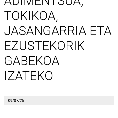
ADIMENTSUA,
TOKIKOA,
JASANGARRIA ETA
EZUSTEKORIK
GABEKOA
IZATEKO
09/07/25