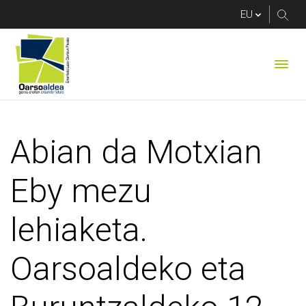
Abian da Motxian Eby
Abian da Motxian
Eby mezu
lehiaketa.
Oarsoaldeko eta