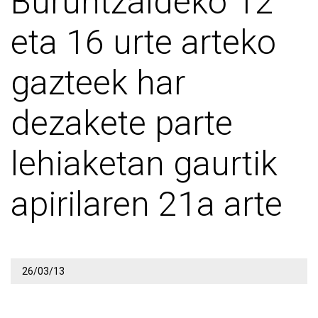
Buruntzaldeko 12
eta 16 urte arteko
gazteek har
dezakete parte
lehiaketan gaurtik
apirilaren 21a arte
26/03/13