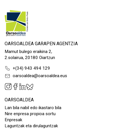
OARSOALDEA GARAPEN AGENTZIA
Mamut bulego eraikina 2,
2.solairua, 20180 Oiartzun
+(34) 943 494 129
oarsoaldea@oarsoaldea.eus
OARSOALDEA
Lan bila nabil edo ikastaro bila
Nire enpresa propioa sortu
Enpresak
Laguntzak eta dirulaguntzak