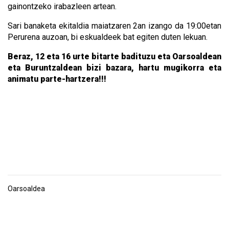
gainontzeko irabazleen artean.
Sari banaketa ekitaldia maiatzaren 2an izango da 19:00etan
Perurena auzoan, bi eskualdeek bat egiten duten lekuan.
Beraz, 12 eta 16 urte bitarte badituzu eta Oarsoaldean
eta Buruntzaldean bizi bazara, hartu mugikorra eta
animatu parte-hartzera!!!
Oarsoaldea