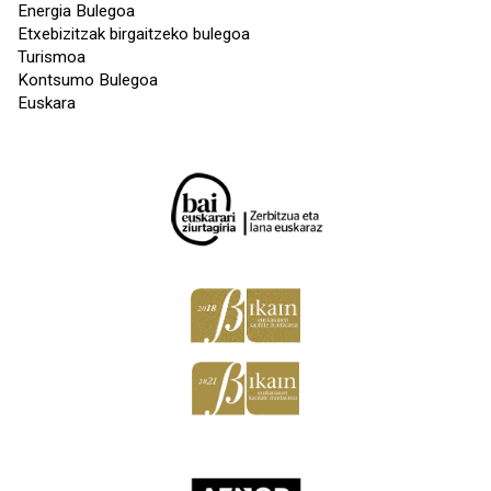
Energia Bulegoa
Etxebizitzak birgaitzeko bulegoa
Turismoa
Kontsumo Bulegoa
Euskara