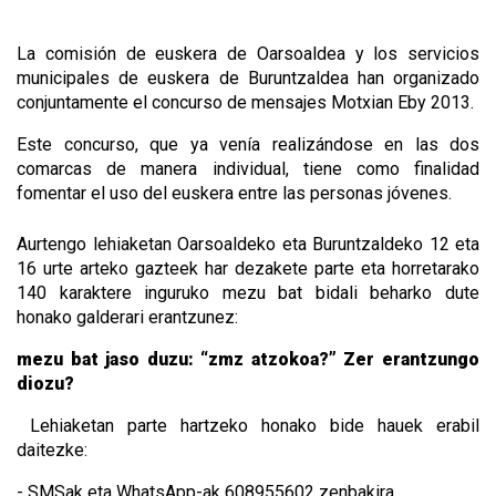
La comisión de euskera de Oarsoaldea y los servicios
municipales de euskera de Buruntzaldea han organizado
conjuntamente el concurso de mensajes Motxian Eby 2013.
Este concurso, que ya venía realizándose en las dos
comarcas de manera individual, tiene como finalidad
fomentar el uso del euskera entre las personas jóvenes.
Aurtengo lehiaketan Oarsoaldeko eta Buruntzaldeko 12 eta
16 urte arteko gazteek har dezakete parte eta horretarako
140 karaktere inguruko mezu bat bidali beharko dute
honako galderari erantzunez:
mezu bat jaso duzu: “zmz atzokoa?” Zer erantzungo
diozu?
Lehiaketan parte hartzeko honako bide hauek erabil
daitezke:
- SMSak eta WhatsApp-ak 608955602 zenbakira