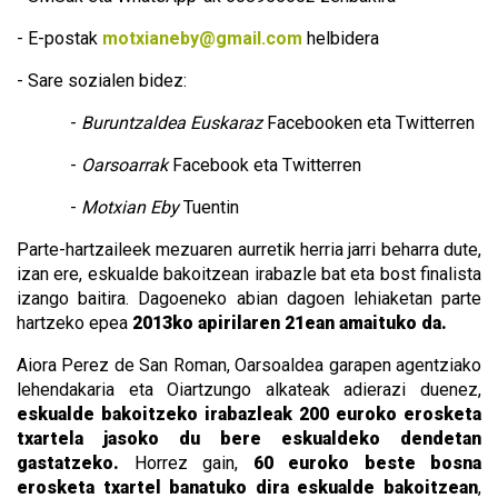
- E-postak
motxianeby@gmail.com
helbidera
- Sare sozialen bidez:
-
Buruntzaldea Euskaraz
Facebooken eta Twitterren
-
Oarsoarrak
Facebook eta Twitterren
-
Motxian Eby
Tuentin
Parte-hartzaileek mezuaren aurretik herria jarri beharra dute,
izan ere, eskualde bakoitzean irabazle bat eta bost finalista
izango baitira. Dagoeneko abian dagoen lehiaketan parte
hartzeko epea
2013ko apirilaren 21ean amaituko da.
Aiora Perez de San Roman, Oarsoaldea garapen agentziako
lehendakaria eta Oiartzungo alkateak adierazi duenez,
eskualde bakoitzeko irabazleak 200 euroko erosketa
txartela jasoko du bere eskualdeko dendetan
gastatzeko.
Horrez gain,
60 euroko beste bosna
erosketa txartel banatuko dira eskualde bakoitzean
,