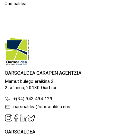
Oarsoaldea
OARSOALDEA GARAPEN AGENTZIA
Mamut bulego eraikina 2,
2.solairua, 20180 Oiartzun
+(34) 943 494 129
oarsoaldea@oarsoaldea.eus
OARSOALDEA