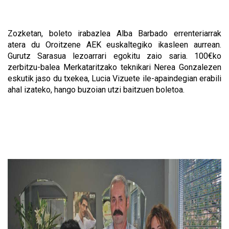
Zozketan, boleto irabazlea Alba Barbado errenteriarrak
atera du Oroitzene AEK euskaltegiko ikasleen aurrean.
Gurutz Sarasua lezoarrari egokitu zaio saria. 100€ko
zerbitzu-balea Merkataritzako teknikari Nerea Gonzalezen
eskutik jaso du txekea, Lucia Vizuete ile-apaindegian erabili
ahal izateko, hango buzoian utzi baitzuen boletoa.