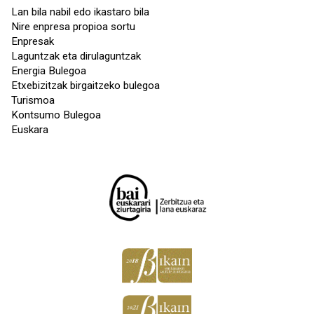
Lan bila nabil edo ikastaro bila
Nire enpresa propioa sortu
Enpresak
Laguntzak eta dirulaguntzak
Energia Bulegoa
Etxebizitzak birgaitzeko bulegoa
Turismoa
Kontsumo Bulegoa
Euskara