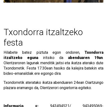
Txondorra itzaltzeko
festa
Hilabete batez piztuta egon ondoren,
Txondorra
itzaltzeko eguna
iritsiko da
abenduaren 19an
.
Olentzeroren lagunak menditik jaitsi eta ikatza aterako dute
Txondorretik. Festa 17.30ean hasiko da kalejira batekin eta
bideo-emanaldiak ere egongo dira.
Txondorretik ateratako ikatza abenduaren 24ean Oiartzungo
plazara eramango da, Olentzerori ongietorria egiteko.
Informazio +
:
943494521/ 943495069-