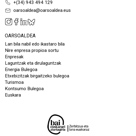
+(34) 943 494 129
oarsoaldea@oarsoaldea.eus
OARSOALDEA
Lan bila nabil edo ikastaro bila
Nire enpresa propioa sortu
Enpresak
Laguntzak eta dirulaguntzak
Energia Bulegoa
Etxebizitzak birgaitzeko bulegoa
Turismoa
Kontsumo Bulegoa
Euskara