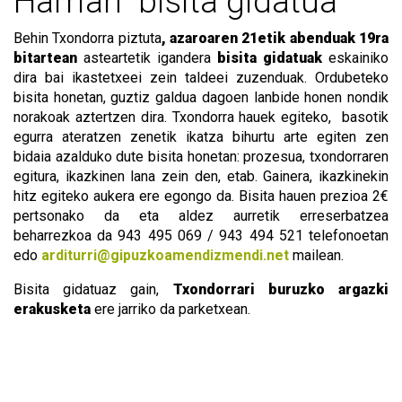
Harrian” bisita gidatua
Behin Txondorra piztuta
, azaroaren 21etik abenduak 19ra
bitartean
asteartetik igandera
bisita gidatuak
eskainiko
dira bai ikastetxeei zein taldeei zuzenduak. Ordubeteko
bisita honetan, guztiz galdua dagoen lanbide honen nondik
norakoak aztertzen dira. Txondorra hauek egiteko, basotik
egurra ateratzen zenetik ikatza bihurtu arte egiten zen
bidaia azalduko dute bisita honetan: prozesua, txondorraren
egitura, ikazkinen lana zein den, etab. Gainera, ikazkinekin
hitz egiteko aukera ere egongo da. Bisita hauen prezioa 2€
pertsonako da eta aldez aurretik erreserbatzea
beharrezkoa da 943 495 069 / 943 494 521 telefonoetan
edo
arditurri@gipuzkoamendizmendi.net
mailean.
Bisita gidatuaz gain,
Txondorrari buruzko
argazki
erakusketa
ere jarriko da parketxean.