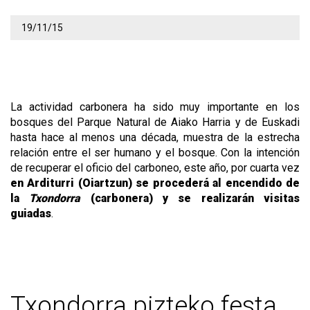
19/11/15
La actividad carbonera ha sido muy importante en los
bosques del Parque Natural de Aiako Harria y de Euskadi
hasta hace al menos una década, muestra de la estrecha
relación entre el ser humano y el bosque. Con la intención
de recuperar el oficio del carboneo, este año, por cuarta vez
en Arditurri (Oiartzun) se procederá al encendido de
la
Txondorra
(carbonera) y se realizarán visitas
guiadas
.
Txondorra pizteko festa