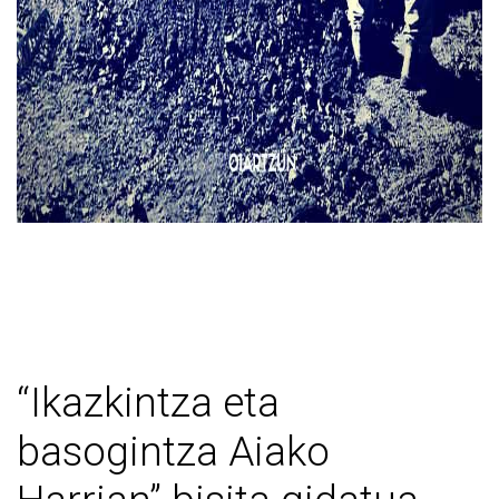
“Ikazkintza eta
basogintza Aiako