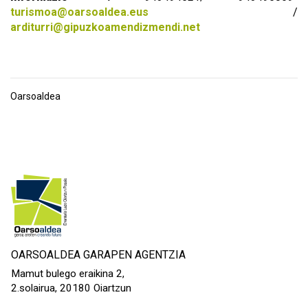
turismoa@oarsoaldea.eus
/
arditurri@gipuzkoamendizmendi.net
Oarsoaldea
OARSOALDEA GARAPEN AGENTZIA
Mamut bulego eraikina 2,
2.solairua, 20180 Oiartzun