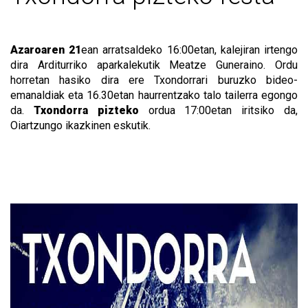
Azaroaren 21
ean arratsaldeko 16:00etan, kalejiran irtengo
dira Arditurriko aparkalekutik Meatze Guneraino. Ordu
horretan hasiko dira ere Txondorrari buruzko bideo-
emanaldiak eta 16.30etan haurrentzako talo tailerra egongo
da.
Txondorra pizteko
ordua 17:00etan iritsiko da,
Oiartzungo ikazkinen eskutik.