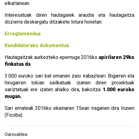
elkarlanean.
Interesatuak diren hautagaiek araudia eta hautagaitza
dozierra deskargatu ditzakete lotura honetan:
Erreglamendua
Kandidaturako dokumentua
Hautagaitzak aurkezteko epemuga 2016ko
apirilaren 29ko
finkatua da
.
3.000 euroko sari bat emanen zaio irabazleari. Bigarren eta
hirugarren tokian sailkatuak izanen diren proiektuak
sariztatuak ere izaten ahalko dira, bakoitza
1.000 euroko
mugan.
Sari emateak 2016ko ekainaren 15ean iraganen dira Irunen
(Ficoba).
Oarsoaldea