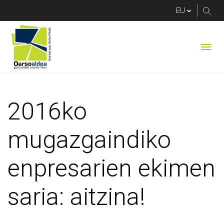
2016ko mugazgaindiko
2016ko
mugazgaindiko
enpresarien ekimen
saria: aitzina!