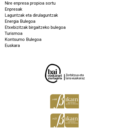
Nire enpresa propioa sortu
Enpresak
Laguntzak eta dirulaguntzak
Energia Bulegoa
Etxebizitzak birgaitzeko bulegoa
Turismoa
Kontsumo Bulegoa
Euskara