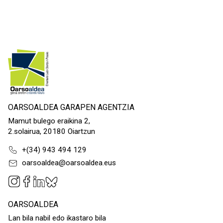
OARSOALDEA GARAPEN AGENTZIA
Mamut bulego eraikina 2,
2.solairua, 20180 Oiartzun
+(34) 943 494 129
oarsoaldea@oarsoaldea.eus
OARSOALDEA
Lan bila nabil edo ikastaro bila