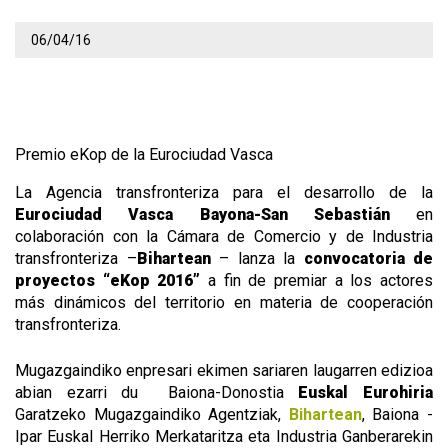
06/04/16
Premio eKop de la Eurociudad Vasca
La Agencia transfronteriza para el desarrollo de la
Eurociudad Vasca
Bayona-San
Sebastián
en
colaboración con la Cámara de Comercio y de Industria
transfronteriza ­­–
Bihartean­
– lanza la
convocatoria de
proyectos “eKop 2016”
a fin de premiar a los actores
más dinámicos del territorio en materia de cooperación
transfronteriza.
Mugazgaindiko enpresari ekimen sariaren laugarren edizioa
abian ezarri du Baiona-Donostia
Euskal Eurohiria
Garatzeko Mugazgaindiko Agentziak,
Bihartean
, Baiona -
Ipar Euskal Herriko Merkataritza eta Industria Ganberarekin